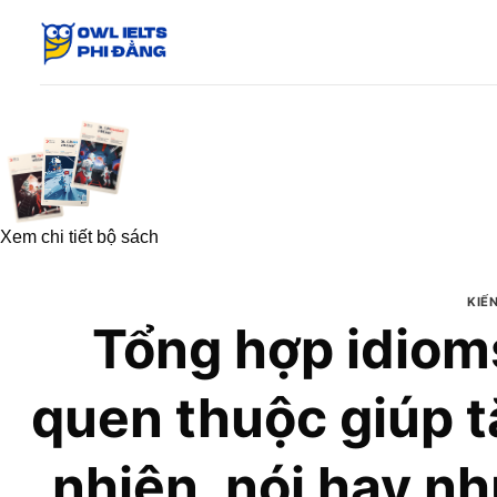
Skip
to
content
Xem chi tiết bộ sách
KIẾ
Tổng hợp idiom
quen thuộc giúp t
nhiên, nói hay n