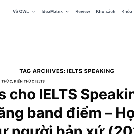
Về OWL
IdeaMatrix
Review
Kho sách
Khóa 
TAG ARCHIVES:
IELTS SPEAKING
N THỨC
,
KIẾN THỨC IELTS
s cho IELTS Speaki
ăng band điểm – Họ
hư người bản xứ (2