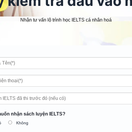
 kiểm tra đầu vào 
Nhận tư vấn lộ trình học IELTS cá nhân hoá
uốn nhận sách luyện IELTS?
ó
Không