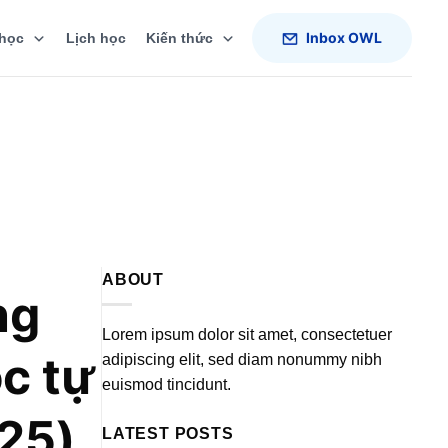
Inbox OWL
học
Lịch học
Kiến thức
ABOUT
ng
Lorem ipsum dolor sit amet, consectetuer
c tự
adipiscing elit, sed diam nonummy nibh
euismod tincidunt.
025)
LATEST POSTS