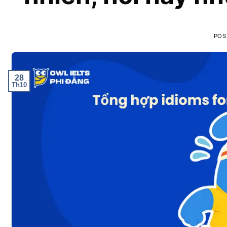
POS
28
Th10