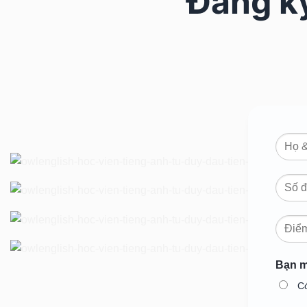
Đăng ký
Bạn m
C