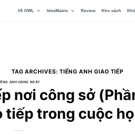
Về OWL
IdeaMatrix
Review
Kho sách
Khó
TAG ARCHIVES:
TIẾNG ANH GIAO TIẾP
IẾNG ANH HÀNG NGÀY
ếp nơi công sở (Phần
 tiếp trong cuộc h