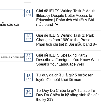
Giải đề IELTS Writing Task 2: Adult
01
Th8
Illiteracy Despite Better Access to
Education | Phân tích chi tiết & Bài
 mẫu câu căn
mẫu band 7+
Giải đề IELTS Writing Task 1: Park
28
Th7
Changes from 1980 to the Present |
Phân tích chi tiết & Bài mẫu band 8+
Giải đề IELTS Speaking Part 2:
22
Leave a comment
Th7
Describe a Foreigner You Know Who
Speaks Your Language Well
Tư duy đa chiều là gì? 5 bước rèn
15
Th7
luyện để thoát khỏi lối mòn
Tư Duy Đa Chiều là gì? Tại sao Tư
14
Th7
Duy Đa Chiều là kỹ năng sinh tồn của
thế kỷ 21?