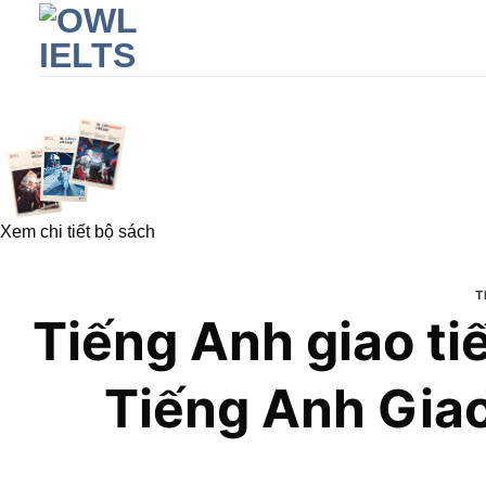
Skip
to
content
Xem chi tiết bộ sách
T
Tiếng Anh giao ti
Tiếng Anh Giao