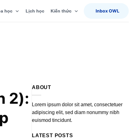
Inbox OWL
a học
Lịch học
Kiến thức
ABOUT
 2):
Lorem ipsum dolor sit amet, consectetuer
ọp
adipiscing elit, sed diam nonummy nibh
euismod tincidunt.
LATEST POSTS