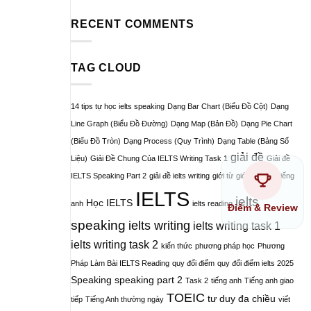
RECENT COMMENTS
TAG CLOUD
14 tips tự học ielts speaking
Dạng Bar Chart (Biểu Đồ Cột)
Dạng
Line Graph (Biểu Đồ Đường)
Dạng Map (Bản Đồ)
Dạng Pie Chart
(Biểu Đồ Tròn)
Dạng Process (Quy Trình)
Dạng Table (Bảng Số
giải đề
Liệu)
Giải Đề Chung Của IELTS Writing Task 1
Giải đề
IELTS Speaking Part 2
giải đề ielts writing
giới từ
giới từ trong tiếng
IELTS
ielts
Học IELTS
anh
ielts reading
Điểm & Review
speaking
ielts writing
ielts writing task 1
ielts writing task 2
kiến thức
phương pháp học
Phương
Pháp Làm Bài IELTS Reading
quy đổi điểm
quy đổi điểm ielts 2025
Speaking
speaking part 2
Task 2
tiếng anh
Tiếng anh giao
TOEIC
tư duy đa chiều
tiếp
Tiếng Anh thường ngày
viết