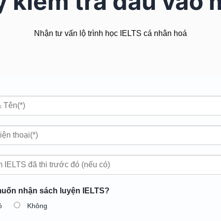
 kiểm tra đầu vào 
Nhận tư vấn lộ trình học IELTS cá nhân hoá
uốn nhận sách luyện IELTS?
ó
Không