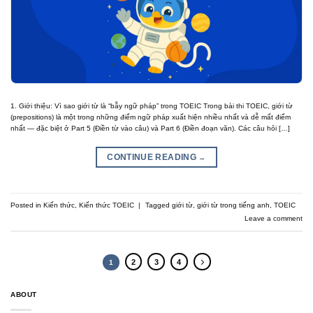
1. Giới thiệu: Vì sao giới từ là “bẫy ngữ pháp” trong TOEIC Trong bài thi TOEIC, giới từ
(prepositions) là một trong những điểm ngữ pháp xuất hiện nhiều nhất và dễ mất điểm
nhất — đặc biệt ở Part 5 (Điền từ vào câu) và Part 6 (Điền đoạn văn). Các câu hỏi […]
CONTINUE READING
→
Posted in
Kiến thức
,
Kiến thức TOEIC
|
Tagged
giới từ
,
giới từ trong tiếng anh
,
TOEIC
Leave a comment
2
3
4
1
ABOUT