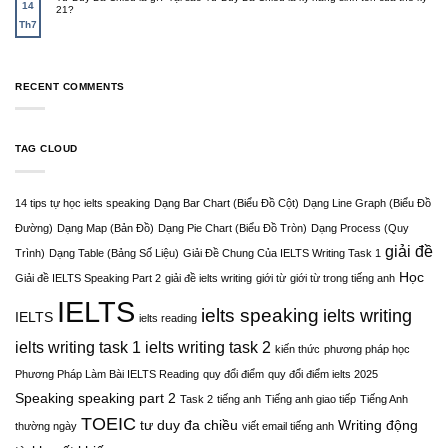
14
21?
Th7
RECENT COMMENTS
TAG CLOUD
14 tips tự học ielts speaking
Dạng Bar Chart (Biểu Đồ Cột)
Dạng Line Graph (Biểu Đồ
Đường)
Dạng Map (Bản Đồ)
Dạng Pie Chart (Biểu Đồ Tròn)
Dạng Process (Quy
giải đề
Trình)
Dạng Table (Bảng Số Liệu)
Giải Đề Chung Của IELTS Writing Task 1
Học
Giải đề IELTS Speaking Part 2
giải đề ielts writing
giới từ
giới từ trong tiếng anh
IELTS
ielts speaking
ielts writing
IELTS
ielts reading
ielts writing task 1
ielts writing task 2
kiến thức
phương pháp học
Phương Pháp Làm Bài IELTS Reading
quy đổi điểm
quy đổi điểm ielts 2025
Speaking
speaking part 2
Task 2
tiếng anh
Tiếng anh giao tiếp
Tiếng Anh
TOEIC
tư duy đa chiều
Writing
động
thường ngày
viết email tiếng anh