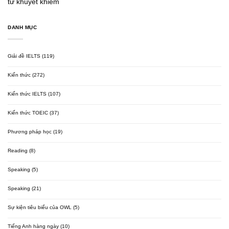
từ khuyết khiếm
DANH MỤC
Giải đề IELTS
(119)
Kiến thức
(272)
Kiến thức IELTS
(107)
Kiến thức TOEIC
(37)
Phương pháp học
(19)
Reading
(8)
Speaking
(5)
Speaking
(21)
Sự kiện tiêu biểu của OWL
(5)
Tiếng Anh hàng ngày
(10)