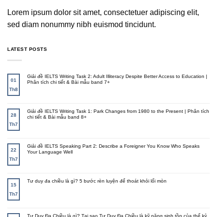
Lorem ipsum dolor sit amet, consectetuer adipiscing elit,
sed diam nonummy nibh euismod tincidunt.
LATEST POSTS
Giải đề IELTS Writing Task 2: Adult Illiteracy Despite Better Access to Education |
01
Phân tích chi tiết & Bài mẫu band 7+
Th8
Giải đề IELTS Writing Task 1: Park Changes from 1980 to the Present | Phân tích
28
chi tiết & Bài mẫu band 8+
Th7
Giải đề IELTS Speaking Part 2: Describe a Foreigner You Know Who Speaks
22
Your Language Well
Th7
Tư duy đa chiều là gì? 5 bước rèn luyện để thoát khỏi lối mòn
15
Th7
Tư Duy Đa Chiều là gì? Tại sao Tư Duy Đa Chiều là kỹ năng sinh tồn của thế kỷ