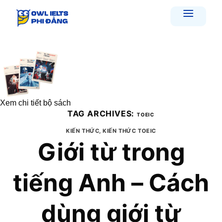
Skip
to
content
Xem chi tiết bộ sách
TAG ARCHIVES:
TOEIC
KIẾN THỨC
,
KIẾN THỨC TOEIC
Giới từ trong
tiếng Anh – Cách
dùng giới từ