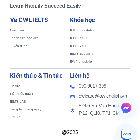
Learn Happily Succeed Easily
Về OWL IELTS
Khóa học
Giới thiệu
IElTS Foundation
Thành tích học viên
IELTS 6.0 +
Tuyển dụng
IELTS 7.0+
IELTS Speaking
IPA Pronuciation
Kiến thức & Tin tức
Liên hệ
090 9017 399
Tin tức
Kiến thức IELTS
owlcare@owlenglish.vn
IELTS LAB
824/6 Sư Vạn Hạnh,
Tiếng Anh hàng ngày
P.12, Q.10, TP.HCM
TOEIC
@2025