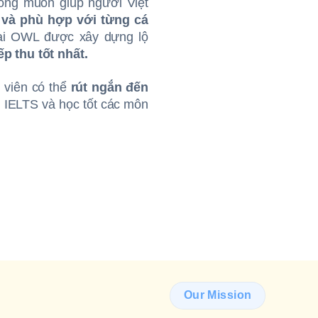
ng muốn giúp người Việt
 và phù hợp với từng cá
 tại OWL được xây dựng lộ
p thu tốt nhất.
c viên có thể
rút ngắn đến
êu IELTS và học tốt các môn
Our Mission