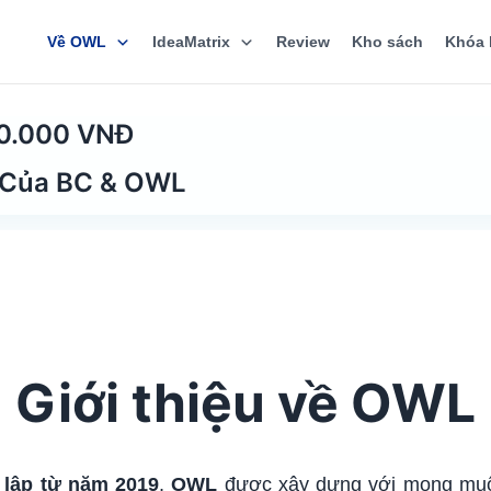
Về OWL
IdeaMatrix
Review
Kho sách
Khóa 
hi - Rút Ngắn 70% Thời Gian Học
00.000 VNĐ
 Của BC & OWL
Giới thiệu về OWL
 lập từ năm 2019
,
OWL
được xây dựng với mong muố