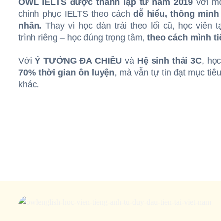
OWL IELTS được thành lập từ năm 2019
với mo
chinh phục IELTS theo cách
dễ hiểu, thông minh
nhân.
Thay vì học dàn trải theo lối cũ, học viên
trình riêng – học đúng trọng tâm,
theo cách mình tiế
Với
Ý TƯỞNG ĐA CHIỀU
và
Hệ sinh thái 3C
, họ
70% thời gian ôn luyện
, mà vẫn tự tin đạt mục ti
khác.