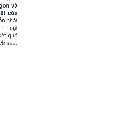
gọn và
ệt của
ẫn phát
nh hoạt
kết quả
về sau.