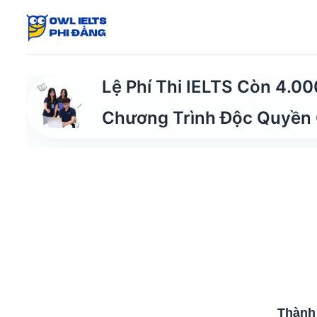
Skip
to
Tư Duy Đa Chiều
content
1 Ý Tưởng - Cân Mọi Đề T
Lệ Phí Thi IELTS Còn 4.0
Chương Trình Độc Quyền
Thành