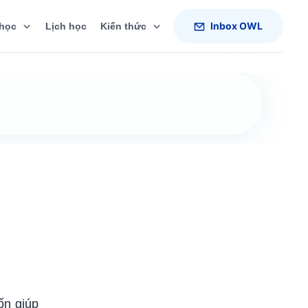
Inbox OWL
học
Lịch học
Kiến thức
n giúp