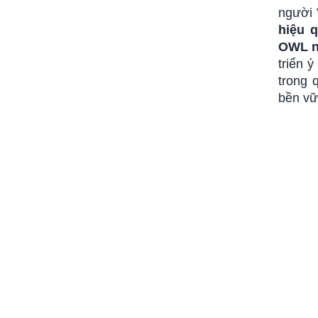
người 
hiệu 
OWL n
triển 
trong 
bền vữ