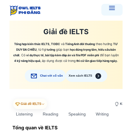
Skip
to
content
Giải đề IELTS
Tổng hợp kiến thức IELTS, TOEIC
và
Tiếng Anh đời thường
theo hướng
TƯ
DUY ĐA CHIỀU
, từ
1 ý tưởng
giúp bạn
học đúng trọng tâm, hiểu sâu bản
chất
. Có
ví dụ thực tế, bài tập kèm đáp án và file PDF
miễn phí
để bạn luyện
4 kỹ năng hiệu quả
, áp dụng được cả trong
thi cử lẫn giao tiếp hàng ngày.
Chat với cố vấn
Xem sách IELTS
Giải đề IELTS
Kiến th
Listening
Reading
Speaking
Writing
Listening
Tổng quan về IELTS