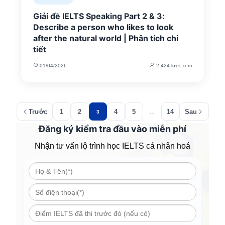
Giải đề IELTS Speaking Part 2 & 3:
Describe a person who likes to look
after the natural world | Phân tích chi
tiết
01/04/2026
2,424 lượt xem
Trước
1
2
4
5
14
Sau
3
…
Đăng ký kiểm tra đầu vào miễn phí
Nhận tư vấn lộ trình học IELTS cá nhân hoá