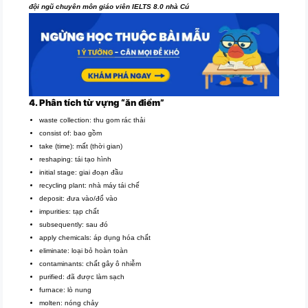
đội ngũ chuyên môn giáo viên IELTS 8.0 nhà Cú
4. Phân tích từ vựng “ăn điểm”
waste collection: thu gom rác thải
consist of: bao gồm
take (time): mất (thời gian)
reshaping: tái tạo hình
initial stage: giai đoạn đầu
recycling plant: nhà máy tái chế
deposit: đưa vào/đổ vào
impurities: tạp chất
subsequently: sau đó
apply chemicals: áp dụng hóa chất
eliminate: loại bỏ hoàn toàn
contaminants: chất gây ô nhiễm
purified: đã được làm sạch
furnace: lò nung
molten: nóng chảy