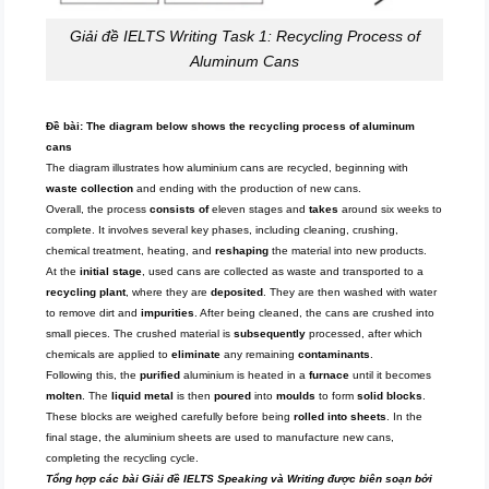
Giải đề IELTS Writing Task 1: Recycling Process of
Aluminum Cans
Đề bài: The diagram below shows the recycling process of aluminum
cans
The diagram illustrates how aluminium cans are recycled, beginning with
waste collection
and ending with the production of new cans.
Overall, the process
consists of
eleven stages and
takes
around six weeks to
complete. It involves several key phases, including cleaning, crushing,
chemical treatment, heating, and
reshaping
the material into new products.
At the
initial stage
, used cans are collected as waste and transported to a
recycling plant
, where they are
deposited
. They are then washed with water
to remove dirt and
impurities
. After being cleaned, the cans are crushed into
small pieces. The crushed material is
subsequently
processed, after which
chemicals are applied to
eliminate
any remaining
contaminants
.
Following this, the
purified
aluminium is heated in a
furnace
until it becomes
molten
. The
liquid metal
is then
poured
into
moulds
to form
solid blocks
.
These blocks are weighed carefully before being
rolled into sheets
. In the
final stage, the aluminium sheets are used to manufacture new cans,
completing the recycling cycle.
Tổng hợp các bài Giải đề IELTS Speaking và Writing được biên soạn bởi