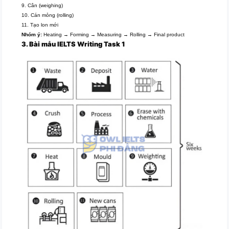
9. Cân (weighing)
10. Cán mỏng (rolling)
11. Tạo lon mới
Nhóm ý:
Heating → Forming → Measuring → Rolling → Final product
3. Bài mẫu
IELTS
Writing Task 1