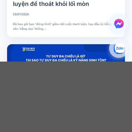
luyện để thoát khỏi lối mòn
15/07/2026
Đã bao giờ bạn “đứng hình” giữa một cuộc tranh luận, hay đầu óc bỗng trở
nên “trắng xóa” không...
Tư Duy Đa Chiều là gì? Tại sao Tư
Duy Đa Chiều là kỹ năng sinh tồn của
thế kỷ 21?
14/07/2026