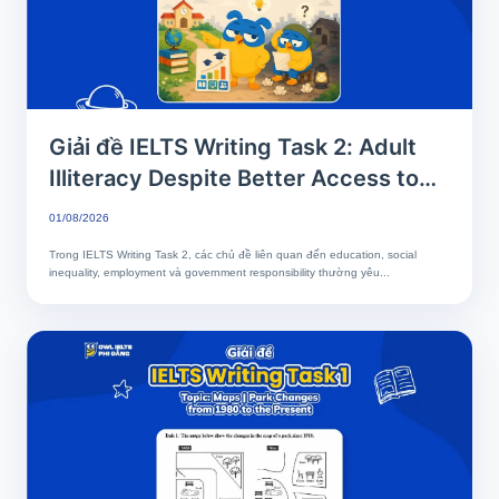
Giải đề IELTS Writing Task 2: Adult
Illiteracy Despite Better Access to
Education | Phân tích chi tiết & Bài
01/08/2026
mẫu band 7+
Trong IELTS Writing Task 2, các chủ đề liên quan đến education, social
inequality, employment và government responsibility thường yêu...