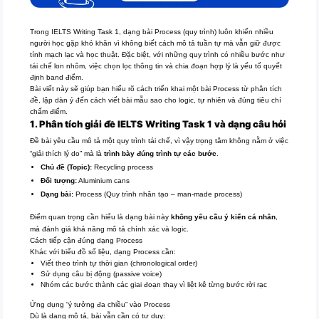
Trong IELTS Writing Task 1, dạng bài Process (quy trình) luôn khiến nhiều
người học gặp khó khăn vì không biết cách mô tả tuần tự mà vẫn giữ được
tính mạch lạc và học thuật. Đặc biệt, với những quy trình có nhiều bước như
tái chế lon nhôm, việc chọn lọc thông tin và chia đoạn hợp lý là yếu tố quyết
định band điểm.
Bài viết này sẽ giúp bạn hiểu rõ cách triển khai một bài Process từ phân tích
đề, lập dàn ý đến cách viết bài mẫu sao cho logic, tự nhiên và đúng tiêu chí
chấm điểm.
1. Phân tích giải đề IELTS Writing Task 1 và dạng câu hỏi
Đề bài yêu cầu mô tả một quy trình tái chế, vì vậy trọng tâm không nằm ở việc
“giải thích lý do” mà là
trình bày đúng trình tự các bước
.
Chủ đề (Topic):
Recycling process
Đối tượng:
Aluminium cans
Dạng bài:
Process (Quy trình nhân tạo – man-made process)
Điểm quan trọng cần hiểu là dạng bài này
không yêu cầu ý kiến cá nhân
,
mà đánh giá khả năng mô tả chính xác và logic.
Cách tiếp cận đúng dạng Process
Khác với biểu đồ số liệu, dạng Process cần:
Viết theo trình tự thời gian (chronological order)
Sử dụng câu bị động (passive voice)
Nhóm các bước thành các giai đoạn thay vì liệt kê từng bước rời rạc
Ứng dụng “ý tưởng đa chiều” vào Process
Dù là dạng mô tả, bài vẫn cần có tư duy: