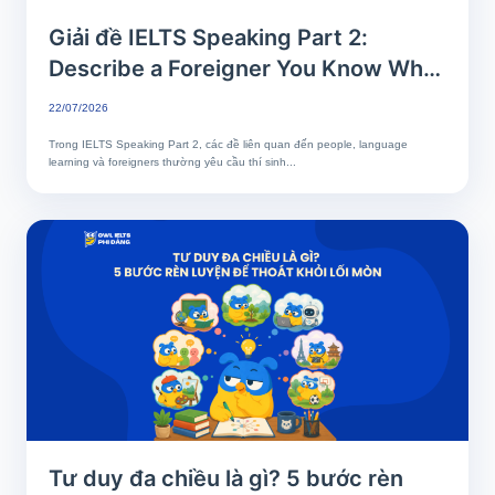
Giải đề IELTS Speaking Part 2:
Describe a Foreigner You Know Who
Speaks Your Language Well
22/07/2026
Trong IELTS Speaking Part 2, các đề liên quan đến people, language
learning và foreigners thường yêu cầu thí sinh...
Tư duy đa chiều là gì? 5 bước rèn