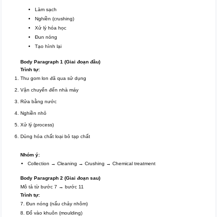
Làm sạch
Nghiền (crushing)
Xử lý hóa học
Đun nóng
Tạo hình lại
Body Paragraph 1 (Giai đoạn đầu)
Trình tự:
Thu gom lon đã qua sử dụng
Vận chuyển đến nhà máy
Rửa bằng nước
Nghiền nhỏ
Xử lý (process)
Dùng hóa chất loại bỏ tạp chất
Nhóm ý:
Collection → Cleaning → Crushing → Chemical treatment
Body Paragraph 2 (Giai đoạn sau)
Mô tả từ bước 7 → bước 11
Trình tự:
7. Đun nóng (nấu chảy nhôm)
8. Đổ vào khuôn (moulding)