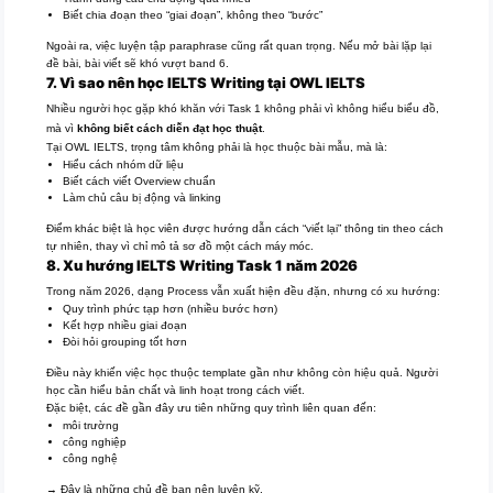
Biết chia đoạn theo “giai đoạn”, không theo “bước”
Ngoài ra, việc luyện tập paraphrase cũng rất quan trọng. Nếu mở bài lặp lại
đề bài, bài viết sẽ khó vượt band 6.
7. Vì sao nên học IELTS Writing tại OWL IELTS
Nhiều người học gặp khó khăn với Task 1 không phải vì không hiểu biểu đồ,
mà vì
không biết cách diễn đạt học thuật
.
Tại OWL IELTS, trọng tâm không phải là học thuộc bài mẫu, mà là:
Hiểu cách nhóm dữ liệu
Biết cách viết Overview chuẩn
Làm chủ câu bị động và linking
Điểm khác biệt là học viên được hướng dẫn cách “viết lại” thông tin theo cách
tự nhiên, thay vì chỉ mô tả sơ đồ một cách máy móc.
8. Xu hướng IELTS Writing Task 1 năm 2026
Trong năm 2026, dạng Process vẫn xuất hiện đều đặn, nhưng có xu hướng:
Quy trình phức tạp hơn (nhiều bước hơn)
Kết hợp nhiều giai đoạn
Đòi hỏi grouping tốt hơn
Điều này khiến việc học thuộc template gần như không còn hiệu quả. Người
học cần hiểu bản chất và linh hoạt trong cách viết.
Đặc biệt, các đề gần đây ưu tiên những quy trình liên quan đến:
môi trường
công nghiệp
công nghệ
→ Đây là những chủ đề bạn nên luyện kỹ.