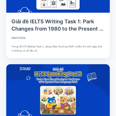
Giải đề IELTS Writing Task 1: Park
Changes from 1980 to the Present |
Phân tích chi tiết & Bài mẫu band 8+
28/07/2026
Trong IELTS Writing Task 1, dạng Map thường khiến nhiều thí sinh gặp khó
vì không có số liệu rõ...