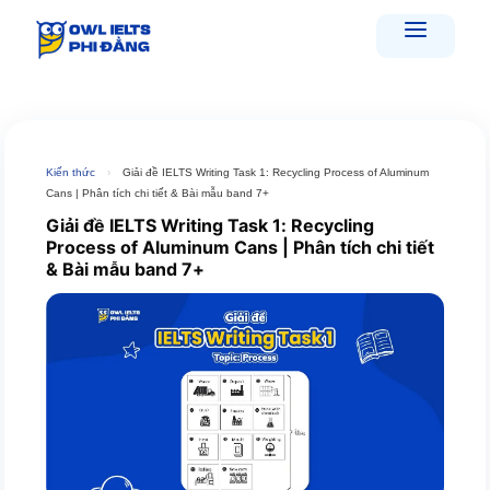
Skip
to
content
Kiến thức
›
Giải đề IELTS Writing Task 1: Recycling Process of Aluminum
Cans | Phân tích chi tiết & Bài mẫu band 7+
Giải đề IELTS Writing Task 1: Recycling
Process of Aluminum Cans | Phân tích chi tiết
& Bài mẫu band 7+