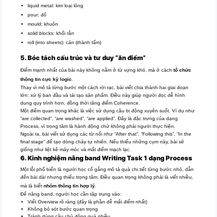
liquid metal: kim loại lỏng
pour: đổ
mould: khuôn
solid blocks: khối rắn
roll (into sheets): cán (thành tấm)
5. Bóc tách cấu trúc và tư duy “ăn điểm”
Điểm mạnh nhất của bài này không nằm ở từ vựng khó, mà ở cách
tổ chức
thông tin cực kỳ logic
.
Thay vì mô tả từng bước một cách rời rạc, bài viết chia thành hai giai đoạn
lớn: xử lý ban đầu và tái tạo sản phẩm. Điều này giúp người đọc dễ hình
dung quy trình hơn, đồng thời tăng điểm Coherence.
Một điểm quan trọng khác là việc sử dụng câu bị động xuyên suốt. Ví dụ như
“are collected”, “are washed”, “are applied”. Đây là đặc trưng của dạng
Process, vì trọng tâm là hành động chứ không phải người thực hiện.
Ngoài ra, bài viết sử dụng các từ nối như “After that”, “Following this”, “In the
final stage” để tạo dòng chảy tự nhiên. Nếu thiếu những cụm này, bài sẽ
giống như liệt kê máy móc và mất điểm mạch lạc.
6. Kinh nghiệm nâng band Writing Task 1 dạng Process
Một lỗi phổ biến là người học cố gắng mô tả quá chi tiết từng bước nhỏ, dẫn
đến bài dài nhưng thiếu trọng tâm. Điều quan trọng không phải là viết nhiều,
mà là biết
nhóm thông tin hợp lý
.
Để nâng band, người học cần tập trung vào:
Viết Overview rõ ràng (đây là phần dễ mất điểm nhất)
Không bỏ sót bước quan trọng
Tránh dùng câu chủ động quá nhiều