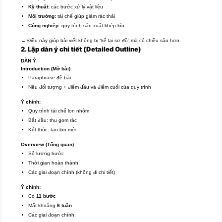
Kỹ thuật:
các bước xử lý vật liệu
Môi trường:
tái chế giúp giảm rác thải
Công nghiệp:
quy trình sản xuất khép kín
→ Điều này giúp bài viết không bị “kể lại sơ đồ” mà có chiều sâu hơn.
2. Lập dàn ý chi tiết (Detailed Outline)
DÀN Ý
Introduction (Mở bài)
Paraphrase đề bài
Nêu đối tượng + điểm đầu và điểm cuối của quy trình
Ý chính:
Quy trình tái chế lon nhôm
Bắt đầu: thu gom rác
Kết thúc: tạo lon mới
Overview (Tổng quan)
Số lượng bước
Thời gian hoàn thành
Các giai đoạn chính (không đi chi tiết)
Ý chính:
Có
11 bước
Mất khoảng
6 tuần
Các giai đoạn chính: