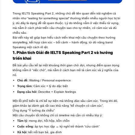
Trong IELTS Speaking Part 2, những chủ đề liên quan đến trải nghiệm cá
nhân như “waiting for something special” thường khiến nhiều người học bị bí
ý, dù đây là dạng đề rất quen thuộc. Lý do không nằm ở việc thiếu từ vựng,
mà nằm ở cách phát triển câu chuyện sao cho tự nhiên, có cảm xúc và đủ
chiều sâu.
Bài viết này sẽ giúp bạn hiểu cách triển khai một câu chuyện theo hướng
storytelling, kết hợp cảm xúc – bối cảnh – hành động, từ đó nâng band
Speaking một cách rõ rệt.
1. Phân tích Giải đề IELTS Speaking Part 2 và hướng
triển khai
Đề bài yêu cầu kể lại một khoảng thời gian chờ đợi, nhưng điểm quan trọng
không nằm ở “việc chờ”, mà nằm ở cách bạn mô tả cảm xúc và ý nghĩa của
nó.
Chủ đề:
Waiting / Personal experience
Trọng tâm:
Cảm xúc + lý do đặc biệt
Dạng câu hỏi:
Describe + Explain feelings
Một lỗi phổ biến là chỉ kể sự kiện mà không đào sâu cảm xúc. Trong khi đó,
giám khảo lại đánh giá rất cao khả năng “kể chuyện có cảm xúc”.
Ứng dụng “Ý tưởng đa chiều”
Một câu chuyện tốt không chỉ có timeline mà cần có nhiều lớp ý:
Tâm lý:
mong đợi, hồi hộp, bồn chồn
Cuộc sống:
áp lực học tập → kỳ nghỉ trở thành “cứu cánh”
Xã hội:
kết nối bạn bè, gia đình