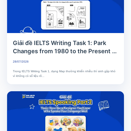
Giải đề IELTS Writing Task 1: Park
Changes from 1980 to the Present |
Phân tích chi tiết & Bài mẫu band 8+
28/07/2026
Trong IELTS Writing Task 1, dạng Map thường khiến nhiều thí sinh gặp khó
vì không có số liệu rõ...