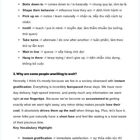
Boils down to
-> comes down to / is basically -> chung quy lại, tóm lại là
Shape their behavior
-> influence how they act -> định hình hành vi
Pick up on
-> notice / learn naturally -> nhận ra, tiếp thu một cách tự
nhiên
Instill
-> teach / put in mind -> truyền đạt, làm thấm nhuần (tư tưởng,
thói quen)
Take turns
-> alternate / do one after another -> luân phiên, làm theo
thứ tự lần lượt
Wait in line
-> queue -> xếp hàng chờ đợi
Hang in there
-> keep trying / don’t give up -> kiên nhẫn chịu đựng,
không bỏ cuộc
2. Why are some people unwilling to wait?
Honestly, I think it’s mostly because we live in a society obsessed with
instant
gratification
. Everything is incredibly
fast-paced
these days. We have next-
day delivery, high-speed internet, and pretty much any information we want
right
at our fingertips
. Because we’ve become so
accustomed to
getting
exactly what we want right away, any minor delay makes people
lose their
cool
. It absolutely
drives them up the wall
when things lag. Plus, let’s face it,
some folks just naturally have a
short fuse
and feel like waiting is a total waste
of their precious time.
Key Vocabulary Highlight:
Instant gratification
-> immediate satisfaction -> sự thỏa mãn tức thì