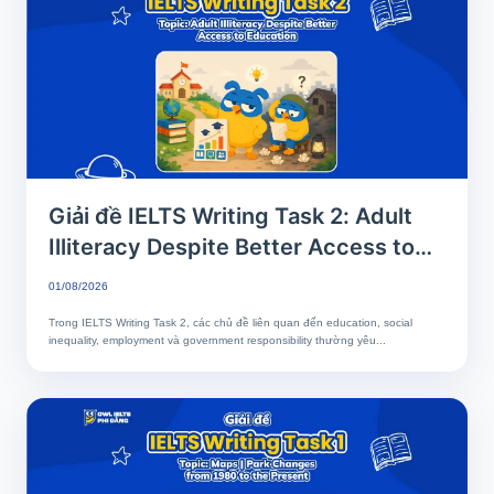
Giải đề IELTS Writing Task 2: Adult
Illiteracy Despite Better Access to
Education | Phân tích chi tiết & Bài
01/08/2026
mẫu band 7+
Trong IELTS Writing Task 2, các chủ đề liên quan đến education, social
inequality, employment và government responsibility thường yêu...