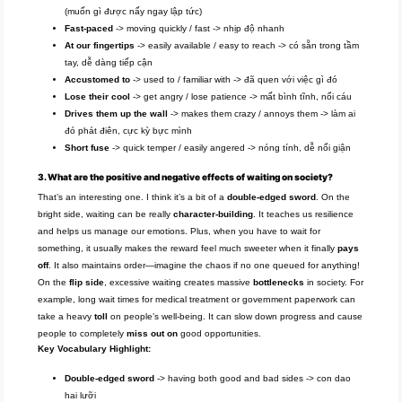
(muốn gì được nấy ngay lập tức)
Fast-paced
-> moving quickly / fast -> nhịp độ nhanh
At our fingertips
-> easily available / easy to reach -> có sẵn trong tầm
tay, dễ dàng tiếp cận
Accustomed to
-> used to / familiar with -> đã quen với việc gì đó
Lose their cool
-> get angry / lose patience -> mất bình tĩnh, nổi cáu
Drives them up the wall
-> makes them crazy / annoys them -> làm ai
đó phát điên, cực kỳ bực mình
Short fuse
-> quick temper / easily angered -> nóng tính, dễ nổi giận
3. What are the positive and negative effects of waiting on society?
That’s an interesting one. I think it’s a bit of a
double-edged sword
. On the
bright side, waiting can be really
character-building
. It teaches us resilience
and helps us manage our emotions. Plus, when you have to wait for
something, it usually makes the reward feel much sweeter when it finally
pays
off
. It also maintains order—imagine the chaos if no one queued for anything!
On the
flip side
, excessive waiting creates massive
bottlenecks
in society. For
example, long wait times for medical treatment or government paperwork can
take a heavy
toll
on people’s well-being. It can slow down progress and cause
people to completely
miss out on
good opportunities.
Key Vocabulary Highlight:
Double-edged sword
-> having both good and bad sides -> con dao
hai lưỡi