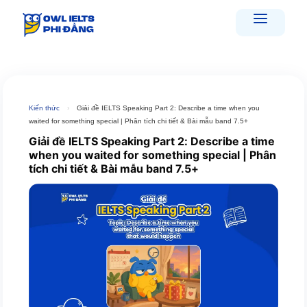
Skip
to
content
Kiến thức
›
Giải đề IELTS Speaking Part 2: Describe a time when you
waited for something special | Phân tích chi tiết & Bài mẫu band 7.5+
Giải đề IELTS Speaking Part 2: Describe a time
when you waited for something special | Phân
tích chi tiết & Bài mẫu band 7.5+