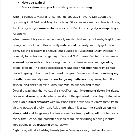
How you waited
And explain how you felt while you were waiting
When it comes to waiting for something special, I have to talk about the
upcoming April 30th and May 1st holiday. Since we’re already in late April now,
the holiday is
right around the corner
, and I’ve been
eagerly anticipating
it
for weeks.
What makes this year so exceptionally exciting is that my university is giving us
nearly two weeks off! That’s pretty
unheard of
—usually, we only get a few
days. So the moment the faculty announced it, I was
absolutely thrilled
. It
honestly feels like we are getting a ‘second Tet’. Lately, I’ve been completely
snowed under with
endless assignments, mid-term exams, and
grueling
group projects. The academic pressure has been
through the roof
, so this
break is going to be a much-needed escape. It’s not just about
catching my
breath
; I desperately need to
recharge my batteries
, step away from the
screen, and spend some quality time with my friends and family.
Over the past month, I’ve caught myself constantly
counting down the days
.
I’ve even
drawn up
a detailed checklist of things I want to do. Top of the list is
going on a
short getaway
with my close circle of friends to enjoy some fresh
air and escape the city heat. Aside from that, I just want to
catch up on my
sleep debt
and binge-watch a few shows I’ve been
putting off
. But honestly,
every time I check the calendar or look at the clock during a boring lecture,
time seems to be
dragging on
so slowly.
Right now, with the holiday literally just a few days away, I’m
buzzing with