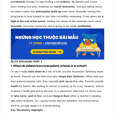
excitement
, though I’m also feeling a bit
restless
. My friends and I have
been texting non-stop, finalizing our
travel itineraries
, and just talking about
our plans makes the
anticipation build up
even more. Honestly, having this
long break to look forward to has been incredibly motivating. It has given me
a
light at the end of the tunnel
, making the stress of this semester much more
bearable
, because I know the wait is going to be totally
worthwhile
.
IELTS SPEAKING PART 3
1. Where do children learn to be patient, at home or at school?
I’d say it really
boils down to
a mix of both, but the foundation definitely starts
at home. Parents are the first ones who
shape their behavior
. When kids see
their parents staying calm, they naturally
pick up on
that vibe. Parents usually
instill
the basics, like waiting for dinner or saving up for a toy. However, school
is where it really gets put to the test. In a classroom, kids have no choice but
to
take turns
,
wait in line
, and just
hang in there
when a teacher is dealing
with other students. So, I guess home sets the baseline, but school forces
them to actually apply it in a social setting.
Key Vocabulary Highlight: