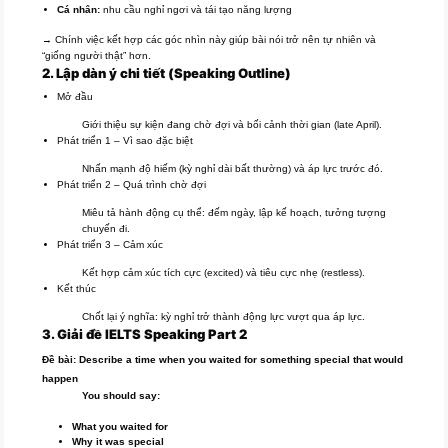
Cá nhân:
nhu cầu nghỉ ngơi và tái tạo năng lượng
→ Chính việc kết hợp các góc nhìn này giúp bài nói trở nên tự nhiên và
“giống người thật” hơn.
2. Lập dàn ý chi tiết (Speaking Outline)
Mở đầu
Giới thiệu sự kiện đang chờ đợi và bối cảnh thời gian (late April).
Phát triển 1 – Vì sao đặc biệt
Nhấn mạnh độ hiếm (kỳ nghỉ dài bất thường) và áp lực trước đó.
Phát triển 2 – Quá trình chờ đợi
Miêu tả hành động cụ thể: đếm ngày, lập kế hoạch, tưởng tượng
chuyến đi.
Phát triển 3 – Cảm xúc
Kết hợp cảm xúc tích cực (excited) và tiêu cực nhẹ (restless).
Kết thúc
Chốt lại ý nghĩa: kỳ nghỉ trở thành động lực vượt qua áp lực.
3. Giải đề
IELTS
Speaking Part 2
Đề bài: Describe a time when you waited for something special that would
happen
You should say:
What you waited for
Why it was special