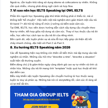
Ngoài ra, cần luyện khả năng sử dụng idioms và collocations tự nhiên. Không
cần quá nhiều, nhưng phải đúng ngữ cảnh và hợp flow.
7. Vì sao nên học IELTS Speaking tại OWL IELTS
Phần lớn người học Speaking gặp khó khăn không phải vì thiếu từ, mà vì
không biết “kể chuyện”. Việc biến một trải nghiệm đơn giản thành một câu trả
lời band 7+ đòi hỏi kỹ năng tổ chức ý tưởng và kiểm soát cảm xúc.
Tại OWL IELTS, học viên được hướng dẫn cách xây dựng câu chuyện theo
flow tự nhiên, kết hợp giữa nội dung và cảm xúc. Thay vì học thuộc câu trả lời
mẫu, học viên học cách tạo ra câu trả lời của riêng mình.
Bên cạnh đó, việc luyện phản xạ và sửa lỗi trực tiếp giúp cải thiện độ trôi
chảy nhanh chóng, đặc biệt với Part 2 và Part 3.
8. Xu hướng IELTS Speaking năm 2026
Các đề Speaking hiện nay không còn thiên về kiến thức mà tập trung vào trải
nghiệm cá nhân. Những câu hỏi như “describe a time”, “describe a situation”
xuất hiện rất thường xuyên.
Điểm đáng chú ý là giám khảo ngày càng đánh giá cao sự tự nhiên và tính cá
nhân hóa. Những câu trả lời mang tính “template” hoặc quá học thuật sẽ khó
đạt điểm cao.
Điều này khiến việc luyện Speaking cần chuyển hướng từ học thuộc sang
luyện tư duy và phản xạ. Những bài nói có storytelling tốt, cảm xúc rõ ràng sẽ
có lợi thế rất lớn.