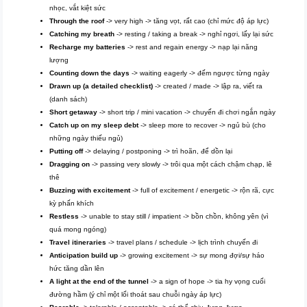
nhọc, vắt kiệt sức
Through the roof
-> very high -> tăng vọt, rất cao (chỉ mức độ áp lực)
Catching my breath
-> resting / taking a break -> nghỉ ngơi, lấy lại sức
Recharge my batteries
-> rest and regain energy -> nạp lại năng
lượng
Counting down the days
-> waiting eagerly -> đếm ngược từng ngày
Drawn up (a detailed checklist)
-> created / made -> lập ra, viết ra
(danh sách)
Short getaway
-> short trip / mini vacation -> chuyến đi chơi ngắn ngày
Catch up on my sleep debt
-> sleep more to recover -> ngủ bù (cho
những ngày thiếu ngủ)
Putting off
-> delaying / postponing -> trì hoãn, để dồn lại
Dragging on
-> passing very slowly -> trôi qua một cách chậm chạp, lê
thê
Buzzing with excitement
-> full of excitement / energetic -> rộn rã, cực
kỳ phấn khích
Restless
-> unable to stay still / impatient -> bồn chồn, không yên (vì
quá mong ngóng)
Travel itineraries
-> travel plans / schedule -> lịch trình chuyến đi
Anticipation build up
-> growing excitement -> sự mong đợi/sự háo
hức tăng dần lên
A light at the end of the tunnel
-> a sign of hope -> tia hy vọng cuối
đường hầm (ý chỉ một lối thoát sau chuỗi ngày áp lực)