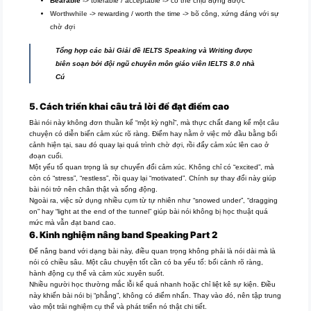
Bearable
-> tolerable / acceptable -> có thể chịu đựng được
Worthwhile
-> rewarding / worth the time -> bõ công, xứng đáng với sự
chờ đợi
Tổng hợp các bài Giải đề IELTS Speaking và Writing được
biên soạn bởi đội ngũ chuyên môn giáo viên IELTS 8.0 nhà
Cú
5. Cách triển khai câu trả lời để đạt điểm cao
Bài nói này không đơn thuần kể “một kỳ nghỉ”, mà thực chất đang kể một câu
chuyện có diễn biến cảm xúc rõ ràng. Điểm hay nằm ở việc mở đầu bằng bối
cảnh hiện tại, sau đó quay lại quá trình chờ đợi, rồi đẩy cảm xúc lên cao ở
đoạn cuối.
Một yếu tố quan trọng là sự chuyển đổi cảm xúc. Không chỉ có “excited”, mà
còn có “stress”, “restless”, rồi quay lại “motivated”. Chính sự thay đổi này giúp
bài nói trở nên chân thật và sống động.
Ngoài ra, việc sử dụng nhiều cụm từ tự nhiên như “snowed under”, “dragging
on” hay “light at the end of the tunnel” giúp bài nói không bị học thuật quá
mức mà vẫn đạt band cao.
6. Kinh nghiệm nâng band Speaking Part 2
Để nâng band với dạng bài này, điều quan trọng không phải là nói dài mà là
nói có chiều sâu. Một câu chuyện tốt cần có ba yếu tố: bối cảnh rõ ràng,
hành động cụ thể và cảm xúc xuyên suốt.
Nhiều người học thường mắc lỗi kể quá nhanh hoặc chỉ liệt kê sự kiện. Điều
này khiến bài nói bị “phẳng”, không có điểm nhấn. Thay vào đó, nên tập trung
vào một trải nghiệm cụ thể và phát triển nó thật chi tiết.