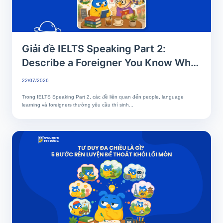
Giải đề IELTS Speaking Part 2:
Describe a Foreigner You Know Who
Speaks Your Language Well
22/07/2026
Trong IELTS Speaking Part 2, các đề liên quan đến people, language
learning và foreigners thường yêu cầu thí sinh...