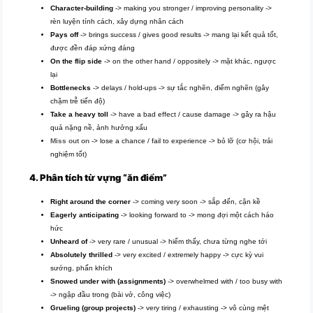
Character-building
-> making you stronger / improving personality ->
rèn luyện tính cách, xây dựng nhân cách
Pays off
-> brings success / gives good results -> mang lại kết quả tốt,
được đền đáp xứng đáng
On the flip side
-> on the other hand / oppositely -> mặt khác, ngược
lại
Bottlenecks
-> delays / hold-ups -> sự tắc nghẽn, điểm nghẽn (gây
chậm trễ tiến độ)
Take a heavy toll
-> have a bad effect / cause damage -> gây ra hậu
quả nặng nề, ảnh hưởng xấu
Miss out on
-> lose a chance / fail to experience -> bỏ lỡ (cơ hội, trải
nghiệm tốt)
4. Phân tích từ vựng “ăn điểm”
Right around the corner
-> coming very soon -> sắp đến, cận kề
Eagerly anticipating
-> looking forward to -> mong đợi một cách háo
hức
Unheard of
-> very rare / unusual -> hiếm thấy, chưa từng nghe tới
Absolutely thrilled
-> very excited / extremely happy -> cực kỳ vui
sướng, phấn khích
Snowed under with (assignments)
-> overwhelmed with / too busy with
-> ngập đầu trong (bài vở, công việc)
Grueling (group projects)
-> very tiring / exhausting -> vô cùng mệt