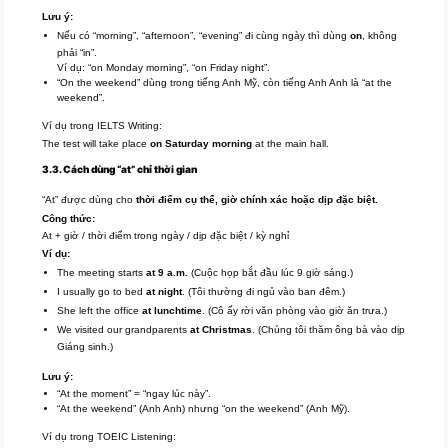
Lưu ý:
Nếu có “morning”, “afternoon”, “evening” đi cùng ngày thì dùng
on
, không
phải “in”.
Ví dụ: “on Monday morning”, “on Friday night”.
“On the weekend” dùng trong tiếng Anh Mỹ, còn tiếng Anh Anh là “at the
weekend”.
Ví dụ trong IELTS Writing:
The test will take place
on Saturday morning
at the main hall.
3.3. Cách dùng “at” chỉ thời gian
“At” được dùng cho
thời điểm cụ thể, giờ chính xác hoặc dịp đặc biệt.
Công thức:
At + giờ / thời điểm trong ngày / dịp đặc biệt / kỳ nghỉ
Ví dụ:
The meeting starts
at 9 a.m.
(Cuộc họp bắt đầu lúc 9 giờ sáng.)
I usually go to bed
at night
. (Tôi thường đi ngủ vào ban đêm.)
She left the office
at lunchtime
. (Cô ấy rời văn phòng vào giờ ăn trưa.)
We visited our grandparents
at Christmas
. (Chúng tôi thăm ông bà vào dịp
Giáng sinh.)
Lưu ý:
“At the moment” = “ngay lúc này”.
“At the weekend” (Anh Anh) nhưng “on the weekend” (Anh Mỹ).
Ví dụ trong TOEIC Listening: