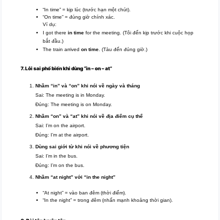
“In time” = kịp lúc (trước hạn một chút).
“On time” = đúng giờ chính xác.
Ví dụ:
I got there
in time
for the meeting. (Tôi đến kịp trước khi cuộc họp
bắt đầu.)
The train arrived
on time
. (Tàu đến đúng giờ.)
7. Lỗi sai phổ biến khi dùng “in – on – at”
Nhầm “in” và “on” khi nói về ngày và tháng
Sai: The meeting is in Monday.
Đúng: The meeting is on Monday.
Nhầm “on” và “at” khi nói về địa điểm cụ thể
Sai: I’m on the airport.
Đúng: I’m at the airport.
Dùng sai giới từ khi nói về phương tiện
Sai: I’m in the bus.
Đúng: I’m on the bus.
Nhầm “at night” với “in the night”
“At night” = vào ban đêm (thời điểm).
“In the night” = trong đêm (nhấn mạnh khoảng thời gian).