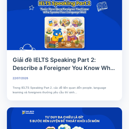
Giải đề IELTS Speaking Part 2:
Describe a Foreigner You Know Who
Speaks Your Language Well
22/07/2026
Trong IELTS Speaking Part 2, các đề liên quan đến people, language
learning và foreigners thường yêu cầu thí sinh...