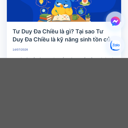
Tư Duy Đa Chiều là gì? Tại sao Tư
Duy Đa Chiều là kỹ năng sinh tồn của
thế kỷ 21?
14/07/2026
Bạn có nhận thấy một nghịch lý cay đắng hiện nay: Rất nhiều người từng là
“con ngoan trò giỏi”,...