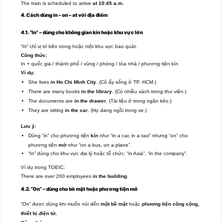
The train is scheduled to arrive
at 10:45 a.m.
4. Cách dùng in – on – at với địa điểm
4.1. “In” – dùng cho không gian kín hoặc khu vực lớn
“In” chỉ vị trí bên trong hoặc một khu vực bao quát.
Công thức:
In + quốc gia / thành phố / vùng / phòng / tòa nhà / phương tiện kín
Ví dụ:
She lives
in Ho Chi Minh City
. (Cô ấy sống ở TP. HCM.)
There are many books
in the library
. (Có nhiều sách trong thư viện.)
The documents are
in the drawer
. (Tài liệu ở trong ngăn kéo.)
They are sitting
in the car
. (Họ đang ngồi trong xe.)
Lưu ý:
Dùng “in” cho phương tiện
kín
như “in a car, in a taxi” nhưng “on” cho
phương tiện
mở
như “on a bus, on a plane”.
“In” dùng cho khu vực địa lý hoặc tổ chức: “in Asia”, “in the company”.
Ví dụ trong TOEIC:
There are over 200 employees
in the building
.
4.2. “On” – dùng cho bề mặt hoặc phương tiện mở
“On” được dùng khi muốn nói đến
một bề mặt
hoặc
phương tiện công cộng,
thiết bị điện tử.