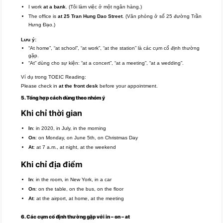
I work
at a bank
. (Tôi làm việc ở một ngân hàng.)
The office is
at 25 Tran Hung Dao Street
. (Văn phòng ở số 25 đường Trần
Hưng Đạo.)
Lưu ý:
“At home”, “at school”, “at work”, “at the station” là các cụm cố định thường
gặp.
“At” dùng cho sự kiện: “at a concert”, “at a meeting”, “at a wedding”.
Ví dụ trong TOEIC Reading:
Please check in
at the front desk
before your appointment.
5. Tổng hợp cách dùng theo nhóm ý
Khi chỉ thời gian
In
: in 2020, in July, in the morning
On
: on Monday, on June 5th, on Christmas Day
At
: at 7 a.m., at night, at the weekend
Khi chỉ địa điểm
In
: in the room, in New York, in a car
On
: on the table, on the bus, on the floor
At
: at the airport, at home, at the meeting
6. Các cụm cố định thường gặp với in – on – at