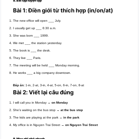
8. Bài tập luyện tập
Bài 1: Điền giới từ thích hợp (in/on/at)
The new office will open ___ July.
I usually get up ___ 6:30 a.m.
She was born ___ 1999.
We met ___ the station yesterday.
The book is ___ the desk.
They live ___ Paris.
The meeting will be held ___ Monday morning.
He works ___ a big company downtown.
Đáp án:
1-in, 2-at, 3-in, 4-at, 5-on, 6-in, 7-on, 8-at
Bài 2: Viết lại câu đúng
I will call you in Monday →
on Monday
She’s waiting on the bus stop →
at the bus stop
The kids are playing at the park →
in the park
My office is in Nguyen Trai Street →
on Nguyen Trai Street
9. Mẹo ghi nhớ nhanh