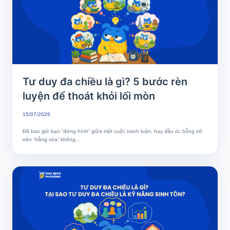
Tư duy đa chiều là gì? 5 bước rèn
luyện để thoát khỏi lối mòn
15/07/2026
Đã bao giờ bạn “đứng hình” giữa một cuộc tranh luận, hay đầu óc bỗng trở
nên “trắng xóa” không...