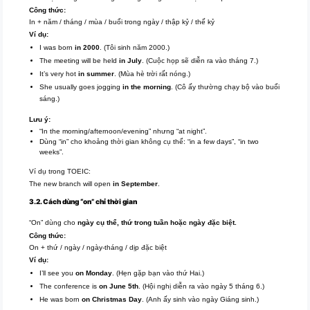
Công thức:
In + năm / tháng / mùa / buổi trong ngày / thập kỷ / thế kỷ
Ví dụ:
I was born
in 2000
. (Tôi sinh năm 2000.)
The meeting will be held
in July
. (Cuộc họp sẽ diễn ra vào tháng 7.)
It’s very hot
in summer
. (Mùa hè trời rất nóng.)
She usually goes jogging
in the morning
. (Cô ấy thường chạy bộ vào buổi
sáng.)
Lưu ý:
“In the morning/afternoon/evening” nhưng “at night”.
Dùng “in” cho khoảng thời gian không cụ thể: “in a few days”, “in two
weeks”.
Ví dụ trong TOEIC:
The new branch will open
in September
.
3.2. Cách dùng “on” chỉ thời gian
“On” dùng cho
ngày cụ thể, thứ trong tuần hoặc ngày đặc biệt.
Công thức:
On + thứ / ngày / ngày-tháng / dịp đặc biệt
Ví dụ:
I’ll see you
on Monday
. (Hẹn gặp bạn vào thứ Hai.)
The conference is
on June 5th
. (Hội nghị diễn ra vào ngày 5 tháng 6.)
He was born
on Christmas Day
. (Anh ấy sinh vào ngày Giáng sinh.)