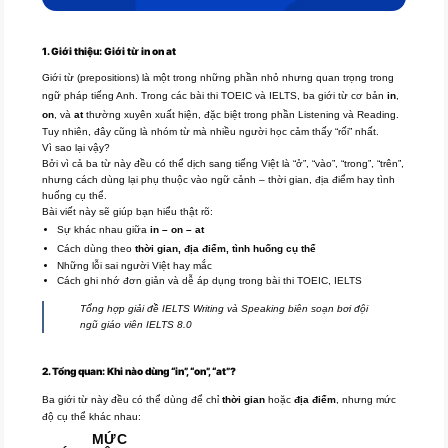
1. Giới thiệu: Giới từ in on at
Giới từ (prepositions) là một trong những phần nhỏ nhưng quan trọng trong
ngữ pháp tiếng Anh. Trong các bài thi TOEIC và IELTS, ba giới từ cơ bản
in
,
on
, và
at
thường xuyên xuất hiện, đặc biệt trong phần Listening và Reading.
Tuy nhiên, đây cũng là nhóm từ mà nhiều người học cảm thấy “rối” nhất.
Vì sao lại vậy?
Bởi vì cả ba từ này đều có thể dịch sang tiếng Việt là “ở”, “vào”, “trong”, “trên”,
nhưng cách dùng lại phụ thuộc vào ngữ cảnh – thời gian, địa điểm hay tình
huống cụ thể.
Bài viết này sẽ giúp bạn hiểu thật rõ:
Sự khác nhau giữa
in – on – at
Cách dùng theo
thời gian, địa điểm, tình huống cụ thể
Những lỗi sai người Việt hay mắc
Cách ghi nhớ đơn giản và dễ áp dụng trong bài thi TOEIC, IELTS
Tổng hợp giải đề IELTS Writing và Speaking biên soạn bơi đội
ngũ giáo viên IELTS 8.0
2. Tổng quan: Khi nào dùng “in”, “on”, “at”?
Ba giới từ này đều có thể dùng để chỉ
thời gian
hoặc
địa điểm
, nhưng mức
độ cụ thể khác nhau:
MỨC