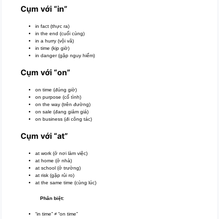
Cụm với “in”
in fact (thực ra)
in the end (cuối cùng)
in a hurry (vội vã)
in time (kịp giờ)
in danger (gặp nguy hiểm)
Cụm với “on”
on time (đúng giờ)
on purpose (cố tình)
on the way (trên đường)
on sale (đang giảm giá)
on business (đi công tác)
Cụm với “at”
at work (ở nơi làm việc)
at home (ở nhà)
at school (ở trường)
at risk (gặp rủi ro)
at the same time (cùng lúc)
Phân biệt:
“in time” ≠ “on time”