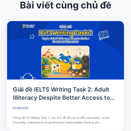
Bài viết cùng chủ đề
Giải đề IELTS Writing Task 2: Adult
Illiteracy Despite Better Access to
Education | Phân tích chi tiết & Bài
01/08/2026
mẫu band 7+
Trong IELTS Writing Task 2, các chủ đề liên quan đến education, social
inequality, employment và government responsibility thường yêu...