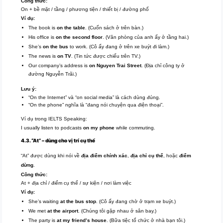
Công thức:
On + bề mặt / tầng / phương tiện / thiết bị / đường phố
Ví dụ:
The book is
on the table
. (Cuốn sách ở trên bàn.)
His office is
on the second floor
. (Văn phòng của anh ấy ở tầng hai.)
She’s
on the bus
to work. (Cô ấy đang ở trên xe buýt đi làm.)
The news is
on TV
. (Tin tức được chiếu trên TV.)
Our company’s address is
on Nguyen Trai Street
. (Địa chỉ công ty ở
đường Nguyễn Trãi.)
Lưu ý:
“On the Internet” và “on social media” là cách dùng đúng.
“On the phone” nghĩa là “đang nói chuyện qua điện thoại”.
Ví dụ trong IELTS Speaking:
I usually listen to podcasts
on my phone
while commuting.
4.3. “At” – dùng cho vị trí cụ thể
“At” được dùng khi nói về
địa điểm chính xác
,
địa chỉ cụ thể
, hoặc
điểm
dừng
.
Công thức:
At + địa chỉ / điểm cụ thể / sự kiện / nơi làm việc
Ví dụ:
She’s waiting
at the bus stop
. (Cô ấy đang chờ ở trạm xe buýt.)
We met
at the airport
. (Chúng tôi gặp nhau ở sân bay.)
The party is
at my friend’s house
. (Bữa tiệc tổ chức ở nhà bạn tôi.)