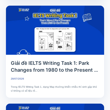
Giải đề IELTS Writing Task 1: Park
Changes from 1980 to the Present |
Phân tích chi tiết & Bài mẫu band 8+
28/07/2026
Trong IELTS Writing Task 1, dạng Map thường khiến nhiều thí sinh gặp khó
vì không có số liệu rõ...