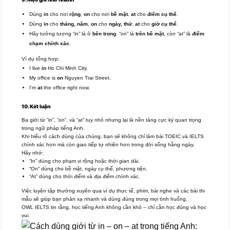
Dùng
in
cho nơi
rộng
,
on
cho nơi
bề mặt
,
at
cho
điểm cụ thể
.
Dùng
in
cho
tháng, năm
,
on
cho
ngày, thứ
,
at
cho
giờ cụ thể
.
Hãy tưởng tượng “in” là ở
bên trong
, “on” là
trên bề mặt
, còn “at” là
điểm
chạm chính xác
.
Ví dụ tổng hợp:
I live
in
Ho Chi Minh City.
My office is
on
Nguyen Trai Street.
I’m
at
the office right now.
10. Kết luận
Ba giới từ “in”, “on”, và “at” tuy nhỏ nhưng lại là nền tảng cực kỳ quan trọng
trong ngữ pháp tiếng Anh.
Khi hiểu rõ cách dùng của chúng, bạn sẽ không chỉ làm bài TOEIC và IELTS
chính xác hơn mà còn giao tiếp tự nhiên hơn trong đời sống hằng ngày.
Hãy nhớ:
“In” dùng cho phạm vi rộng hoặc thời gian dài.
“On” dùng cho bề mặt, ngày cụ thể, phương tiện.
“At” dùng cho thời điểm và địa điểm chính xác.
Việc luyện tập thường xuyên qua ví dụ thực tế, phim, bài nghe và các bài thi
mẫu sẽ giúp bạn phản xạ nhanh và dùng đúng trong mọi tình huống.
OWL IELTS tin rằng, học tiếng Anh không cần khó – chỉ cần học đúng và học
vui.