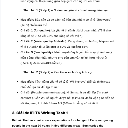
triển vọng cải thiện trong giao tiếp giữa con người với nhau.
Thân bài 1 (Body 1) – Nhóm các yếu tố có xu hướng tiêu cực
Mục đích:
Báo cáo và so sánh số liệu của nhóm có tỷ lệ “Get worse”
(Tệ đi) chiếm ưu thế.
Chi tiết 1 (Air quality):
Là yếu tố bị đánh giá bi quan nhất (77% cho
rằng sẽ tệ đi so với 23% cho rằng sẽ cải thiện).
Chi tiết 2 (Water quality & Health):
Cùng chung xu hướng bi quan với
tỷ lệ dự đoán tệ đi lần lượt là 60% và khoảng 58%.
Chi tiết 3 (Food quality):
Nhấn mạnh đây là yếu tố có sự phân hóa ý
kiến đồng đều nhất, nhưng phe tiêu cực vẫn nhỉnh hơn một chút
(~52% tệ đi so với 48% tốt lên).
Thân bài 2 (Body 2) – Yếu tố có xu hướng tích cực
Mục đích:
Tách riêng yếu tố có tỷ lệ “Will improve” (Sẽ cải thiện) cao
nhất để tạo sự đối lập rõ nét.
Chi tiết (People communication):
Nhấn mạnh sự đối lập (“In stark
contrast”). Gần 2/3 số người được hỏi (64%) dự đoán việc giao tiếp sẽ
tốt lên, trong khi chỉ có hơn 1/3 (36%) cho rằng nó sẽ tệ đi.
3. Giải đề
IELTS
Writing Task 1
Đề bài: The bar chart shows expectations for change of European young
people in the next 20 years in five different areas. Summarise the