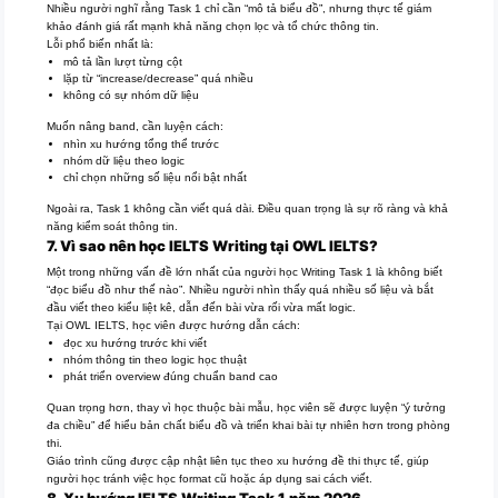
Nhiều người nghĩ rằng Task 1 chỉ cần “mô tả biểu đồ”, nhưng thực tế giám
khảo đánh giá rất mạnh khả năng chọn lọc và tổ chức thông tin.
Lỗi phổ biến nhất là:
mô tả lần lượt từng cột
lặp từ “increase/decrease” quá nhiều
không có sự nhóm dữ liệu
Muốn nâng band, cần luyện cách:
nhìn xu hướng tổng thể trước
nhóm dữ liệu theo logic
chỉ chọn những số liệu nổi bật nhất
Ngoài ra, Task 1 không cần viết quá dài. Điều quan trọng là sự rõ ràng và khả
năng kiểm soát thông tin.
7. Vì sao nên học IELTS Writing tại OWL IELTS?
Một trong những vấn đề lớn nhất của người học Writing Task 1 là không biết
“đọc biểu đồ như thế nào”. Nhiều người nhìn thấy quá nhiều số liệu và bắt
đầu viết theo kiểu liệt kê, dẫn đến bài vừa rối vừa mất logic.
Tại OWL IELTS, học viên được hướng dẫn cách:
đọc xu hướng trước khi viết
nhóm thông tin theo logic học thuật
phát triển overview đúng chuẩn band cao
Quan trọng hơn, thay vì học thuộc bài mẫu, học viên sẽ được luyện “ý tưởng
đa chiều” để hiểu bản chất biểu đồ và triển khai bài tự nhiên hơn trong phòng
thi.
Giáo trình cũng được cập nhật liên tục theo xu hướng đề thi thực tế, giúp
người học tránh việc học format cũ hoặc áp dụng sai cách viết.
8. Xu hướng IELTS Writing Task 1 năm 2026