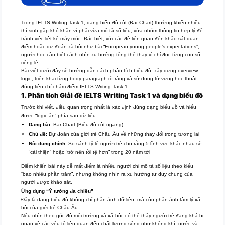
Trong IELTS Writing Task 1, dạng biểu đồ cột (Bar Chart) thường khiến nhiều
thí sinh gặp khó khăn vì phải vừa mô tả số liệu, vừa nhóm thông tin hợp lý để
tránh việc liệt kê máy móc. Đặc biệt, với các đề liên quan đến khảo sát quan
điểm hoặc dự đoán xã hội như bài “European young people’s expectations”,
người học cần biết cách nhìn xu hướng tổng thể thay vì chỉ đọc từng con số
riêng lẻ.
Bài viết dưới đây sẽ hướng dẫn cách phân tích biểu đồ, xây dựng overview
logic, triển khai từng body paragraph rõ ràng và sử dụng từ vựng học thuật
đúng tiêu chí chấm điểm IELTS Writing Task 1.
1. Phân tích Giải đề IELTS Writing Task 1 và dạng biểu đồ
Trước khi viết, điều quan trọng nhất là xác định đúng dạng biểu đồ và hiểu
được “logic ẩn” phía sau dữ liệu.
Dạng bài:
Bar Chart (Biểu đồ cột ngang)
Chủ đề:
Dự đoán của giới trẻ Châu Âu về những thay đổi trong tương lai
Nội dung chính:
So sánh tỷ lệ người trẻ cho rằng 5 lĩnh vực khác nhau sẽ
“cải thiện” hoặc “trở nên tồi tệ hơn” trong 20 năm tới
Điểm khiến bài này dễ mất điểm là nhiều người chỉ mô tả số liệu theo kiểu
“bao nhiêu phần trăm”, nhưng không nhìn ra xu hướng tư duy chung của
người được khảo sát.
Ứng dụng “Ý tưởng đa chiều”
Đây là dạng biểu đồ không chỉ phản ánh dữ liệu, mà còn phản ánh tâm lý xã
hội của giới trẻ Châu Âu.
Nếu nhìn theo góc độ môi trường và xã hội, có thể thấy người trẻ đang khá bi
quan về các yếu tố liên quan đến chất lượng sống như không khí, nước và