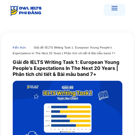
Skip
to
content
Kiến thức
›
Giải đề IELTS Writing Task 1: European Young People’s
Expectations In The Next 20 Years | Phân tích chi tiết & Bài mẫu band 7+
Giải đề IELTS Writing Task 1: European Young
People’s Expectations In The Next 20 Years |
Phân tích chi tiết & Bài mẫu band 7+