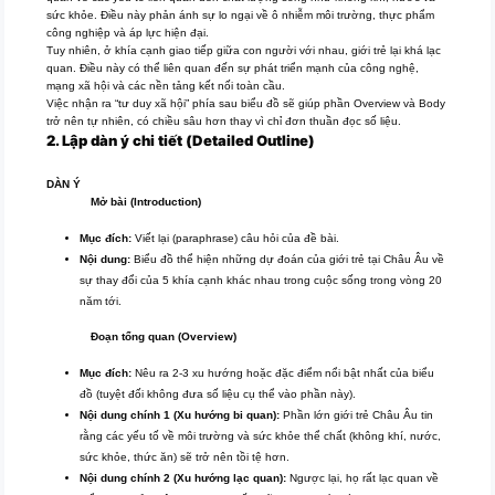
sức khỏe. Điều này phản ánh sự lo ngại về ô nhiễm môi trường, thực phẩm
công nghiệp và áp lực hiện đại.
Tuy nhiên, ở khía cạnh giao tiếp giữa con người với nhau, giới trẻ lại khá lạc
quan. Điều này có thể liên quan đến sự phát triển mạnh của công nghệ,
mạng xã hội và các nền tảng kết nối toàn cầu.
Việc nhận ra “tư duy xã hội” phía sau biểu đồ sẽ giúp phần Overview và Body
trở nên tự nhiên, có chiều sâu hơn thay vì chỉ đơn thuần đọc số liệu.
2. Lập dàn ý chi tiết (Detailed Outline)
DÀN Ý
Mở bài (Introduction)
Mục đích:
Viết lại (paraphrase) câu hỏi của đề bài.
Nội dung:
Biểu đồ thể hiện những dự đoán của giới trẻ tại Châu Âu về
sự thay đổi của 5 khía cạnh khác nhau trong cuộc sống trong vòng 20
năm tới.
Đoạn tổng quan (Overview)
Mục đích:
Nêu ra 2-3 xu hướng hoặc đặc điểm nổi bật nhất của biểu
đồ (tuyệt đối không đưa số liệu cụ thể vào phần này).
Nội dung chính 1 (Xu hướng bi quan):
Phần lớn giới trẻ Châu Âu tin
rằng các yếu tố về môi trường và sức khỏe thể chất (không khí, nước,
sức khỏe, thức ăn) sẽ trở nên tồi tệ hơn.
Nội dung chính 2 (Xu hướng lạc quan):
Ngược lại, họ rất lạc quan về