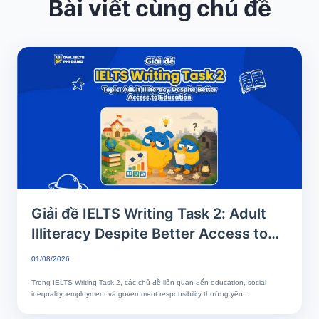
Bài viết cùng chủ đề
Giải đề IELTS Writing Task 2: Adult
Illiteracy Despite Better Access to
Education | Phân tích chi tiết & Bài
01/08/2026
mẫu band 7+
Trong IELTS Writing Task 2, các chủ đề liên quan đến education, social
inequality, employment và government responsibility thường yêu...