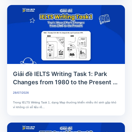
Giải đề IELTS Writing Task 1: Park
Changes from 1980 to the Present |
Phân tích chi tiết & Bài mẫu band 8+
28/07/2026
Trong IELTS Writing Task 1, dạng Map thường khiến nhiều thí sinh gặp khó
vì không có số liệu rõ...