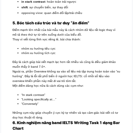
in stark contrast
: hoàn toàn trái ngược
shift
: sự chuyển biến, sự thay đổi
opposing view
: quan điểm đối lập/trái chiều
5. Bóc tách cấu trúc và tư duy “ăn điểm”
Điểm mạnh lớn nhất của bài mẫu này là cách nhóm dữ liệu rất logic thay vì
mô tả theo thứ tự từ trên xuống dưới của biểu đồ.
Thay vì viết từng lĩnh vực riêng lẻ, bài chia thành:
nhóm xu hướng tiêu cực
nhóm xu hướng tích cực
Đây là cách giúp bài viết mạch lạc hơn rất nhiều và cũng là điều giám khảo
muốn thấy ở band 7.0+.
Ngoài ra, phần Overview không sa vào số liệu mà tập trung hoàn toàn vào “xu
hướng”. Đây là lỗi rất phổ biến ở người học IELTS: cố nhồi số liệu vào
overview khiến phần này mất đi vai trò tóm tắt.
Một điểm đáng học nữa là cách dùng các cụm như:
“In stark contrast”
“Looking specifically at…”
“Conversely”
Những cụm này giúp chuyển ý cực kỳ tự nhiên và tạo cảm giác bài viết có tư
duy học thuật rõ ràng.
6. Kinh nghiệm nâng band IELTS Writing Task 1 dạng Bar
Chart