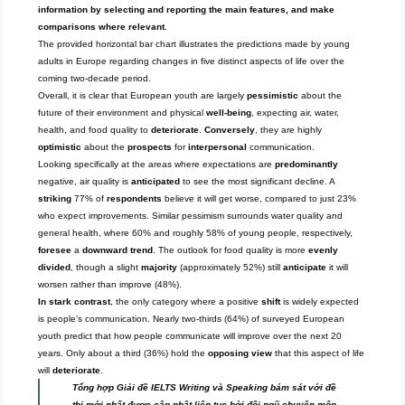
information by selecting and reporting the main features, and make
comparisons where relevant.
The provided horizontal bar chart illustrates the predictions made by young
adults in Europe regarding changes in five distinct aspects of life over the
coming two-decade period.
Overall, it is clear that European youth are largely
pessimistic
about the
future of their environment and physical
well-being
, expecting air, water,
health, and food quality to
deteriorate
.
Conversely
, they are highly
optimistic
about the
prospects
for
interpersonal
communication.
Looking specifically at the areas where expectations are
predominantly
negative, air quality is
anticipated
to see the most significant decline. A
striking
77% of
respondents
believe it will get worse, compared to just 23%
who expect improvements. Similar pessimism surrounds water quality and
general health, where 60% and roughly 58% of young people, respectively,
foresee
a
downward trend
. The outlook for food quality is more
evenly
divided
, though a slight
majority
(approximately 52%) still
anticipate
it will
worsen rather than improve (48%).
In stark contrast
, the only category where a positive
shift
is widely expected
is people’s communication. Nearly two-thirds (64%) of surveyed European
youth predict that how people communicate will improve over the next 20
years. Only about a third (36%) hold the
opposing view
that this aspect of life
will
deteriorate
.
Tổng hợp Giải đề IELTS Writing và Speaking bám sát với đề
thi mới nhất được cập nhật liên tục bởi đội ngũ chuyên môn