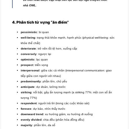
nhà OWL.
4. Phân tích từ vựng “ăn điểm”
pessimistic
: bi quan
well-being
: trạng thái khỏe mạnh, hạnh phúc (physical well-being: sức
khỏe thể chất)
deteriorate
: trở nên tồi tệ hơn, xuống cấp
conversely
: ngược lại
optimistic
: lạc quan
prospect
: triển vọng
interpersonal
: giữa các cá nhân (interpersonal communication: giao
tiếp giữa con người với nhau)
predominantly
: phần lớn, chủ yếu
anticipate
: dự đoán, lường trước
striking
: nổi bật, gây ấn tượng mạnh (a striking 77%: một con số ấn
tượng 77%)
respondent
: người trả lời (trong các cuộc khảo sát)
foresee
: dự báo, nhìn thấy trước
downward trend
: xu hướng giảm, xu hướng đi xuống
evenly divided
: chia đều (phân hóa đồng đều)
majority
: phần lớn, đa số