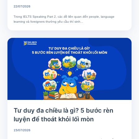
Speaks Your Language Well
22/07/2026
Trong IELTS Speaking Part 2, các đề liên quan đến people, language
learning và foreigners thường yêu cầu thí sinh...
Tư duy đa chiều là gì? 5 bước rèn
luyện để thoát khỏi lối mòn
15/07/2026