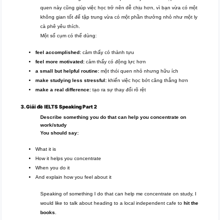
quen này cũng giúp việc học trở nên dễ chịu hơn, vì bạn vừa có một
không gian tốt để tập trung vừa có một phần thưởng nhỏ như một ly
cà phê yêu thích.
Một số cụm có thể dùng:
feel accomplished:
cảm thấy có thành tựu
feel more motivated:
cảm thấy có động lực hơn
a small but helpful routine:
một thói quen nhỏ nhưng hữu ích
make studying less stressful:
khiến việc học bớt căng thẳng hơn
make a real difference:
tạo ra sự thay đổi rõ rệt
3. Giải đề
IELTS
Speaking Part 2
Describe something you do that can help you concentrate on
work/study
You should say:
What it is
How it helps you concentrate
When you do it
And explain how you feel about it
Speaking of something I do that can help me concentrate on study, I
would like to talk about heading to a local independent cafe to
hit the
books
.