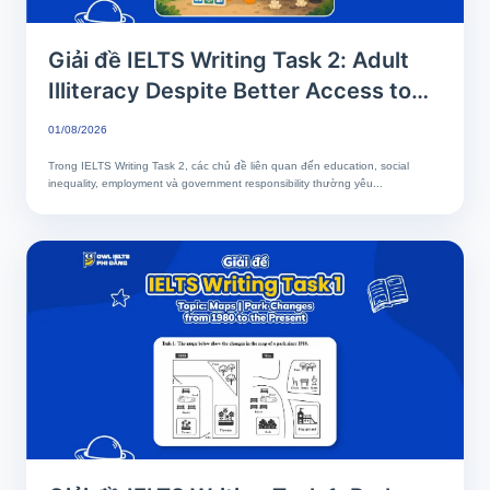
Giải đề IELTS Writing Task 2: Adult
Illiteracy Despite Better Access to
Education | Phân tích chi tiết & Bài
01/08/2026
mẫu band 7+
Trong IELTS Writing Task 2, các chủ đề liên quan đến education, social
inequality, employment và government responsibility thường yêu...