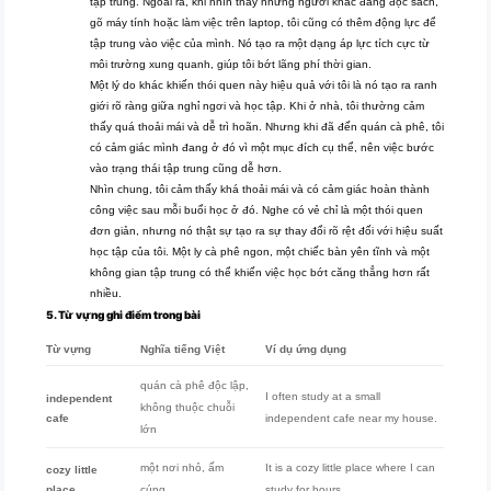
tập trung. Ngoài ra, khi nhìn thấy những người khác đang đọc sách,
gõ máy tính hoặc làm việc trên laptop, tôi cũng có thêm động lực để
tập trung vào việc của mình. Nó tạo ra một dạng áp lực tích cực từ
môi trường xung quanh, giúp tôi bớt lãng phí thời gian.
Một lý do khác khiến thói quen này hiệu quả với tôi là nó tạo ra ranh
giới rõ ràng giữa nghỉ ngơi và học tập. Khi ở nhà, tôi thường cảm
thấy quá thoải mái và dễ trì hoãn. Nhưng khi đã đến quán cà phê, tôi
có cảm giác mình đang ở đó vì một mục đích cụ thể, nên việc bước
vào trạng thái tập trung cũng dễ hơn.
Nhìn chung, tôi cảm thấy khá thoải mái và có cảm giác hoàn thành
công việc sau mỗi buổi học ở đó. Nghe có vẻ chỉ là một thói quen
đơn giản, nhưng nó thật sự tạo ra sự thay đổi rõ rệt đối với hiệu suất
học tập của tôi. Một ly cà phê ngon, một chiếc bàn yên tĩnh và một
không gian tập trung có thể khiến việc học bớt căng thẳng hơn rất
nhiều.
5. Từ vựng ghi điểm trong bài
Từ vựng
Nghĩa tiếng Việt
Ví dụ ứng dụng
quán cà phê độc lập,
I often study at a small
independent
không thuộc chuỗi
cafe
independent cafe near my house.
lớn
một nơi nhỏ, ấm
It is a cozy little place where I can
cozy little
place
cúng
study for hours.