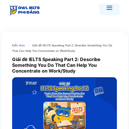
Skip
to
content
Kiến thức
›
Giải đề IELTS Speaking Part 2: Describe Something You Do
That Can Help You Concentrate on Work/Study
Giải đề IELTS Speaking Part 2: Describe
Something You Do That Can Help You
Concentrate on Work/Study