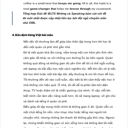
coffee is a small treat that
keeps me going
. All in all, this habit is a
total
game-changer that
helps me
breeze through
my coursework.
Tổng hợp Giải đề IELTS Writing và Speaking bám sát với đề
thi mới nhất được cập nhật liên tục bởi đội ngũ chuyên môn
nhà OWL.
4. Bản dịch tiếng Việt bài mẫu
Một việc tôi thường làm để giúp bản thân tập trung hơn khi học là
đến một quán cà phê nhỏ gần nhà.
Đó là một quán khá ấm cúng, nằm trong một con hẻm yên tĩnh nên
cảm giác rất khác so với những con đường ồn ào bên ngoài. Quán
không quá đông và không gian đủ yên tĩnh để tôi có thể ngồi xuống,
mở laptop và bắt đầu học một cách nghiêm túc. Mỗi khi cần xử lý một
bài học khó hoặc một bài tập dài, đây thường là nơi tôi chọn để học.
Tôi thường đến đó vào cuối tuần, đặc biệt là khi cảm thấy việc học ở
nhà không còn hiệu quả. Ở nhà, tôi rất dễ bị phân tâm bởi điện
thoại, TV hoặc thậm chí là chiếc giường của mình. Vì vậy, mỗi khi
biết mình cần làm việc năng suất hơn, tôi sẽ mang laptop, vở ghi chú
và dành vài tiếng ở quán cà phê.
Điều giúp tôi tập trung nhất chính là không gian ở đó. Quán vẫn có
một chút tiếng ồn nền, như nhạc nhẹ hoặc tiếng mọi người trò
chuyện nhỏ, nhưng những âm thanh đó không gây khó chịu. Ngược
lại, chúng khiến không gian có sức sống hơn mà không làm tôi mất