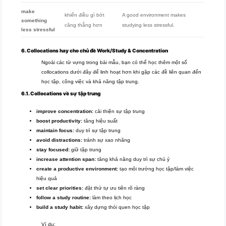
make
khiến điều gì bớt
A good environment makes
something
căng thẳng hơn
studying less stressful.
less stressful
6. Collocations hay cho chủ đề Work/Study & Concentration
Ngoài các từ vựng trong bài mẫu, bạn có thể học thêm một số
collocations dưới đây để linh hoạt hơn khi gặp các đề liên quan đến
học tập, công việc và khả năng tập trung.
6.1. Collocations về sự tập trung
improve concentration:
cải thiện sự tập trung
boost productivity:
tăng hiệu suất
maintain focus:
duy trì sự tập trung
avoid distractions:
tránh sự xao nhãng
stay focused:
giữ tập trung
increase attention span:
tăng khả năng duy trì sự chú ý
create a productive environment:
tạo môi trường học tập/làm việc
hiệu quả
set clear priorities:
đặt thứ tự ưu tiên rõ ràng
follow a study routine:
làm theo lịch học
build a study habit:
xây dựng thói quen học tập
Ví dụ: