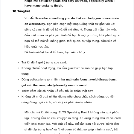
helps me set clear goals and stay on track, especially when I
have many tasks to finish.
10. Tổng kết
Với đề
Describe something you do that can help you concentrate
on work/study
, bạn nên chọn một hoạt động thật sự gần với đời
sống của mình để dễ kể và dễ mở rộng ý. Trong bài mẫu này, việc
đến một quán cà phê yên tĩnh để học là một ý tưởng khá phù hợp vì
bạn có thể nói về không gian, thói quen, sự tập trung, cảm xúc và
hiệu quả học tập.
Để bài nói đạt band tốt hơn, bạn nên chú ý:
Trả lời đủ 4 gợi ý trong cue card.
Không chỉ kể hoạt động, mà cần giải thích vì sao nó giúp bạn tập
trung.
Dùng collocations tự nhiên như
maintain focus, avoid distractions,
get into the zone, study-friendly environment
.
Thêm cảm xúc cá nhân để câu trả lời chân thật hơn.
Không cố nhồi quá nhiều idioms nếu chưa chắc cách dùng; ưu tiên
dùng đúng ngữ cảnh, nói rõ ý và phát âm tự nhiên.
Một câu trả lời tốt trong IELTS Speaking Part 2 không cần quá phức
tạp, nhưng cần có câu chuyện rõ ràng, từ vựng đúng chủ đề và cách
triển khai mạch lạc. Với chủ đề này, chỉ cần bạn nói được “mình làm
gì để tập trung hơn” và “thói quen đó thật sự giúp mình ra sao”, bài