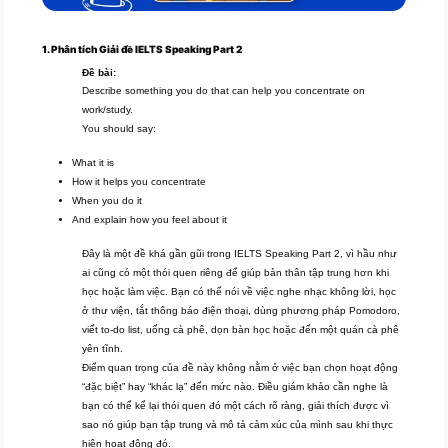
1. Phân tích Giải đề IELTS Speaking Part 2
Đề bài:
Describe something you do that can help you concentrate on
work/study.
You should say:
What it is
How it helps you concentrate
When you do it
And explain how you feel about it
Đây là một đề khá gần gũi trong IELTS Speaking Part 2, vì hầu như
ai cũng có một thói quen riêng để giúp bản thân tập trung hơn khi
học hoặc làm việc. Bạn có thể nói về việc nghe nhạc không lời, học
ở thư viện, tắt thông báo điện thoại, dùng phương pháp Pomodoro,
viết to-do list, uống cà phê, dọn bàn học hoặc đến một quán cà phê
yên tĩnh.
Điểm quan trọng của đề này không nằm ở việc bạn chọn hoạt động
“đặc biệt” hay “khác lạ” đến mức nào. Điều giám khảo cần nghe là
bạn có thể kể lại thói quen đó một cách rõ ràng, giải thích được vì
sao nó giúp bạn tập trung và mô tả cảm xúc của mình sau khi thực
hiện hoạt động đó.