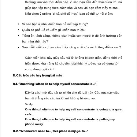
thường làm vào thời điểm nào, vì sao bạn cần đến thói quen đó, nó
giúp bạn tập trung theo cách nào và sau đó bạn cảm thấy ra sao.
Nếu chọn ý tưởng “đi cà phê để học”, bạn có thể tự hỏi thêm:
Vì sao học ở nhà khiến bạn dễ mất tập trung?
Quán cà phê đó có điểm gì khiến bạn thích?
Tiếng ồn, ánh sáng, không gian hoặc con người ở đó ảnh hưởng đến
bạn như thế nào?
Sau mỗi buổi học, bạn cảm thấy năng suất của mình thay đổi ra sao?
Cách triển khai này giúp câu trả lời không bị đơn giản, đồng thời thể
hiện được khả năng kể chuyện, giải thích ý tưởng và sử dụng từ
vựng đúng ngữ cảnh.
8. Cấu trúc câu hay trong bài mẫu
8.1. “One thing I often do to help myself concentrate is…”
Đây là cách mở đầu rất tự nhiên cho đề bài này. Cấu trúc này giúp
bạn đi thẳng vào câu trả lời mà không bị vòng vo.
Ví dụ:
One thing I often do to help myself concentrate is going to a quiet
cafe.
One thing I often do to help myself concentrate is putting my
phone away.
8.2. “Whenever I need to…, this place is my go-to…”