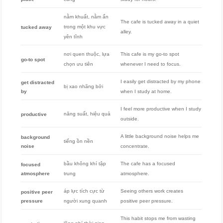
nằm khuất, nằm ẩn
The cafe is tucked away in a quiet
trong một khu vực
tucked away
alley.
yên tĩnh
nơi quen thuộc, lựa
This cafe is my go-to spot
go-to spot
chọn ưu tiên
whenever I need to focus.
I easily get distracted by my phone
get distracted
bị xao nhãng bởi
by
when I study at home.
I feel more productive when I study
năng suất, hiệu quả
productive
outside.
A little background noise helps me
background
tiếng ồn nền
noise
concentrate.
bầu không khí tập
The cafe has a focused
focused
atmosphere
trung
atmosphere.
áp lực tích cực từ
Seeing others work creates
positive peer
pressure
người xung quanh
positive peer pressure.
This habit stops me from wasting