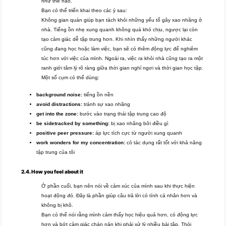
như thế nào.
Bạn có thể triển khai theo các ý sau:
Không gian quán giúp bạn tách khỏi những yếu tố gây xao nhãng ở
nhà. Tiếng ồn nhẹ xung quanh không quá khó chịu, ngược lại còn
tạo cảm giác dễ tập trung hơn. Khi nhìn thấy những người khác
cũng đang học hoặc làm việc, bạn sẽ có thêm động lực để nghiêm
túc hơn với việc của mình. Ngoài ra, việc ra khỏi nhà cũng tạo ra một
ranh giới tâm lý rõ ràng giữa thời gian nghỉ ngơi và thời gian học tập.
Một số cụm có thể dùng:
background noise:
tiếng ồn nền
avoid distractions:
tránh sự xao nhãng
get into the zone:
bước vào trạng thái tập trung cao độ
be sidetracked by something:
bị xao nhãng bởi điều gì
positive peer pressure:
áp lực tích cực từ người xung quanh
work wonders for my concentration:
có tác dụng rất tốt với khả năng
tập trung của tôi
2.4. How you feel about it
Ở phần cuối, bạn nên nói về cảm xúc của mình sau khi thực hiện
hoạt động đó. Đây là phần giúp câu trả lời có tính cá nhân hơn và
không bị khô.
Bạn có thể nói rằng mình cảm thấy học hiệu quả hơn, có động lực
hơn và bớt cảm giác chán nản khi phải xử lý nhiều bài tập. Thói