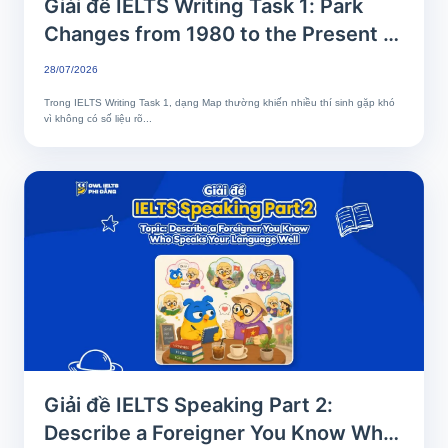
Giải đề IELTS Writing Task 1: Park
Changes from 1980 to the Present |
Phân tích chi tiết & Bài mẫu band 8+
28/07/2026
Trong IELTS Writing Task 1, dạng Map thường khiến nhiều thí sinh gặp khó
vì không có số liệu rõ...
Giải đề IELTS Speaking Part 2:
Describe a Foreigner You Know Who