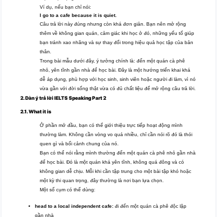
Ví dụ, nếu bạn chỉ nói:
I go to a cafe because it is quiet.
Câu trả lời này đúng nhưng còn khá đơn giản. Bạn nên mở rộng
thêm về không gian quán, cảm giác khi học ở đó, những yếu tố giúp
bạn tránh xao nhãng và sự thay đổi trong hiệu quả học tập của bản
thân.
Trong bài mẫu dưới đây, ý tưởng chính là: đến một quán cà phê
nhỏ, yên tĩnh gần nhà để học bài. Đây là một hướng triển khai khá
dễ áp dụng, phù hợp với học sinh, sinh viên hoặc người đi làm, vì nó
vừa gần với đời sống thật vừa có đủ chất liệu để mở rộng câu trả lời.
2. Dàn ý trả lời IELTS Speaking Part 2
2.1. What it is
Ở phần mở đầu, bạn có thể giới thiệu trực tiếp hoạt động mình
thường làm. Không cần vòng vo quá nhiều, chỉ cần nói rõ đó là thói
quen gì và bối cảnh chung của nó.
Bạn có thể nói rằng mình thường đến một quán cà phê nhỏ gần nhà
để học bài. Đó là một quán khá yên tĩnh, không quá đông và có
không gian dễ chịu. Mỗi khi cần tập trung cho một bài tập khó hoặc
một kỳ thi quan trọng, đây thường là nơi bạn lựa chọn.
Một số cụm có thể dùng:
head to a local independent cafe:
đi đến một quán cà phê độc lập
gần nhà