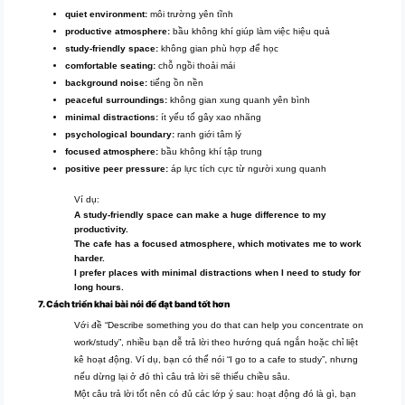
quiet environment:
môi trường yên tĩnh
productive atmosphere:
bầu không khí giúp làm việc hiệu quả
study-friendly space:
không gian phù hợp để học
comfortable seating:
chỗ ngồi thoải mái
background noise:
tiếng ồn nền
peaceful surroundings:
không gian xung quanh yên bình
minimal distractions:
ít yếu tố gây xao nhãng
psychological boundary:
ranh giới tâm lý
focused atmosphere:
bầu không khí tập trung
positive peer pressure:
áp lực tích cực từ người xung quanh
Ví dụ:
A study-friendly space can make a huge difference to my
productivity.
The cafe has a focused atmosphere, which motivates me to work
harder.
I prefer places with minimal distractions when I need to study for
long hours.
7. Cách triển khai bài nói để đạt band tốt hơn
Với đề “Describe something you do that can help you concentrate on
work/study”, nhiều bạn dễ trả lời theo hướng quá ngắn hoặc chỉ liệt
kê hoạt động. Ví dụ, bạn có thể nói “I go to a cafe to study”, nhưng
nếu dừng lại ở đó thì câu trả lời sẽ thiếu chiều sâu.
Một câu trả lời tốt nên có đủ các lớp ý sau: hoạt động đó là gì, bạn