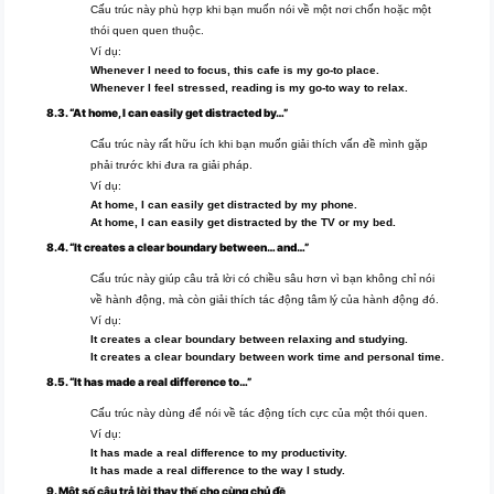
Cấu trúc này phù hợp khi bạn muốn nói về một nơi chốn hoặc một
thói quen quen thuộc.
Ví dụ:
Whenever I need to focus, this cafe is my go-to place.
Whenever I feel stressed, reading is my go-to way to relax.
8.3. “At home, I can easily get distracted by…”
Cấu trúc này rất hữu ích khi bạn muốn giải thích vấn đề mình gặp
phải trước khi đưa ra giải pháp.
Ví dụ:
At home, I can easily get distracted by my phone.
At home, I can easily get distracted by the TV or my bed.
8.4. “It creates a clear boundary between… and…”
Cấu trúc này giúp câu trả lời có chiều sâu hơn vì bạn không chỉ nói
về hành động, mà còn giải thích tác động tâm lý của hành động đó.
Ví dụ:
It creates a clear boundary between relaxing and studying.
It creates a clear boundary between work time and personal time.
8.5. “It has made a real difference to…”
Cấu trúc này dùng để nói về tác động tích cực của một thói quen.
Ví dụ:
It has made a real difference to my productivity.
It has made a real difference to the way I study.
9. Một số câu trả lời thay thế cho cùng chủ đề