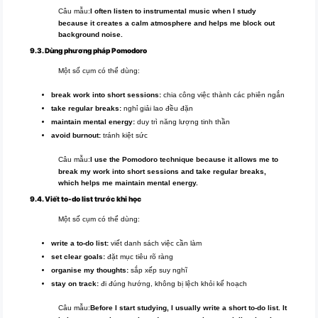
Câu mẫu:
I often listen to instrumental music when I study
because it creates a calm atmosphere and helps me block out
background noise.
9.3. Dùng phương pháp Pomodoro
Một số cụm có thể dùng:
break work into short sessions:
chia công việc thành các phiên ngắn
take regular breaks:
nghỉ giải lao đều đặn
maintain mental energy:
duy trì năng lượng tinh thần
avoid burnout:
tránh kiệt sức
Câu mẫu:
I use the Pomodoro technique because it allows me to
break my work into short sessions and take regular breaks,
which helps me maintain mental energy.
9.4. Viết to-do list trước khi học
Một số cụm có thể dùng:
write a to-do list:
viết danh sách việc cần làm
set clear goals:
đặt mục tiêu rõ ràng
organise my thoughts:
sắp xếp suy nghĩ
stay on track:
đi đúng hướng, không bị lệch khỏi kế hoạch
Câu mẫu:
Before I start studying, I usually write a short to-do list. It