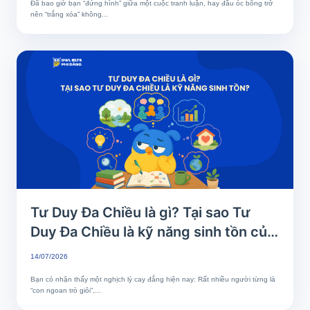
Đã bao giờ bạn “đứng hình” giữa một cuộc tranh luận, hay đầu óc bỗng trở
nên “trắng xóa” không...
Tư Duy Đa Chiều là gì? Tại sao Tư
Duy Đa Chiều là kỹ năng sinh tồn của
thế kỷ 21?
14/07/2026
Bạn có nhận thấy một nghịch lý cay đắng hiện nay: Rất nhiều người từng là
“con ngoan trò giỏi”,...