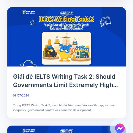
Giải đề IELTS Writing Task 2: Should
Governments Limit Extremely High
Salaries? | Phân tích chi tiết & Bài
08/07/2026
mẫu band 7
Trong IELTS Writing Task 2, các chủ đề liên quan đến wealth gap, income
inequality, government control và economic development...