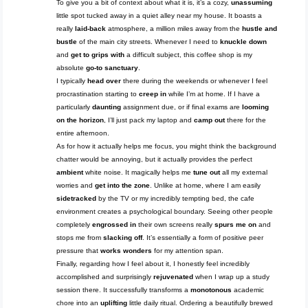
To give you a bit of context about what it is, it’s a cozy,
unassuming
little spot tucked away in a quiet alley near my house. It boasts a
really
laid-back
atmosphere, a million miles away from the
hustle and
bustle
of the main city streets. Whenever I need to
knuckle down
and
get to grips with
a difficult subject, this coffee shop is my
absolute
go-to sanctuary
.
I typically
head over
there during the weekends or whenever I feel
procrastination starting to
creep in
while I’m at home. If I have a
particularly
daunting
assignment due, or if final exams are
looming
on the horizon
, I’ll just pack my laptop and
camp out
there for the
entire afternoon.
As for how it actually helps me focus, you might think the background
chatter would be annoying, but it actually provides the perfect
ambient
white noise. It magically helps me
tune out
all my external
worries and
get into the zone
. Unlike at home, where I am easily
sidetracked
by the TV or my incredibly tempting bed, the cafe
environment creates a psychological boundary. Seeing other people
completely
engrossed in
their own screens really
spurs me on
and
stops me from
slacking off
. It’s essentially a form of positive peer
pressure that
works wonders
for my attention span.
Finally, regarding how I feel about it, I honestly feel incredibly
accomplished and surprisingly
rejuvenated
when I wrap up a study
session there. It successfully transforms a
monotonous
academic
chore into an
uplifting
little daily ritual. Ordering a beautifully brewed