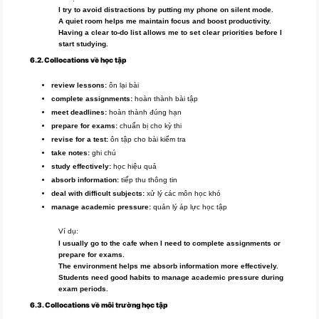
I try to avoid distractions by putting my phone on silent mode.
A quiet room helps me maintain focus and boost productivity.
Having a clear to-do list allows me to set clear priorities before I
start studying.
6.2. Collocations về học tập
review lessons:
ôn lại bài
complete assignments:
hoàn thành bài tập
meet deadlines:
hoàn thành đúng hạn
prepare for exams:
chuẩn bị cho kỳ thi
revise for a test:
ôn tập cho bài kiểm tra
take notes:
ghi chú
study effectively:
học hiệu quả
absorb information:
tiếp thu thông tin
deal with difficult subjects:
xử lý các môn học khó
manage academic pressure:
quản lý áp lực học tập
Ví dụ:
I usually go to the cafe when I need to complete assignments or
prepare for exams.
The environment helps me absorb information more effectively.
Students need good habits to manage academic pressure during
exam periods.
6.3. Collocations về môi trường học tập