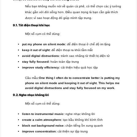
Nếu bạn không muốn nói về quán cà phê, có thể chọn các ý tưởng
khác gần với đời sống hơn. Điều quan trọng là bạn cần giải thích
được vì sao hoạt động đó giúp mình tập trung.
9.1. Tắt điện thoại khi học
Một số cụm có thể dùng:
put my phone on silent mode:
để điện thoại ở chế độ im lặng
keep it out of sight:
để điện thoại ra khỏi tầm mắt
avoid digital distractions:
tránh xao nhãng từ thiết bị điện tử
stay fully focused:
hoàn toàn tập trung
improve study efficiency:
cải thiện hiệu quả học tập
Câu mẫu:
One thing I often do to concentrate better is putting my
phone on silent mode and keeping it out of sight. This helps me
avoid digital distractions and stay fully focused on my work.
9.2. Nghe nhạc không lời
Một số cụm có thể dùng:
listen to instrumental music:
nghe nhạc không lời
create a calm atmosphere:
tạo bầu không khí bình tĩnh
block out background noise:
chặn tiếng ồn xung quanh
improve concentration:
cải thiện sự tập trung