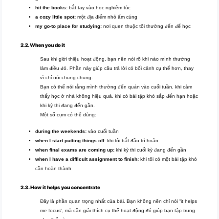
hit the books:
bắt tay vào học nghiêm túc
a cozy little spot:
một địa điểm nhỏ ấm cúng
my go-to place for studying:
nơi quen thuộc tôi thường đến để học
2.2. When you do it
Sau khi giới thiệu hoạt động, bạn nên nói rõ khi nào mình thường
làm điều đó. Phần này giúp câu trả lời có bối cảnh cụ thể hơn, thay
vì chỉ nói chung chung.
Bạn có thể nói rằng mình thường đến quán vào cuối tuần, khi cảm
thấy học ở nhà không hiệu quả, khi có bài tập khó sắp đến hạn hoặc
khi kỳ thi đang đến gần.
Một số cụm có thể dùng:
during the weekends:
vào cuối tuần
when I start putting things off:
khi tôi bắt đầu trì hoãn
when final exams are coming up:
khi kỳ thi cuối kỳ đang đến gần
when I have a difficult assignment to finish:
khi tôi có một bài tập khó
cần hoàn thành
2.3. How it helps you concentrate
Đây là phần quan trọng nhất của bài. Bạn không nên chỉ nói “it helps
me focus”, mà cần giải thích cụ thể hoạt động đó giúp bạn tập trung