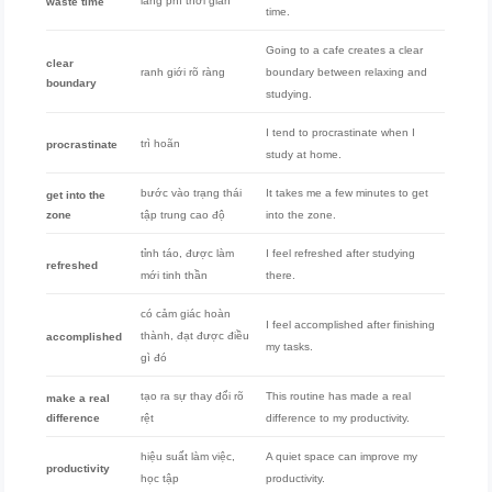
lãng phí thời gian
waste time
time.
Going to a cafe creates a clear
clear
ranh giới rõ ràng
boundary between relaxing and
boundary
studying.
I tend to procrastinate when I
trì hoãn
procrastinate
study at home.
bước vào trạng thái
It takes me a few minutes to get
get into the
zone
tập trung cao độ
into the zone.
tỉnh táo, được làm
I feel refreshed after studying
refreshed
mới tinh thần
there.
có cảm giác hoàn
I feel accomplished after finishing
thành, đạt được điều
accomplished
my tasks.
gì đó
tạo ra sự thay đổi rõ
This routine has made a real
make a real
difference
rệt
difference to my productivity.
hiệu suất làm việc,
A quiet space can improve my
productivity
học tập
productivity.