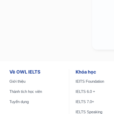
Band
8.0+”
là một
tài
liệu
tư
duy
chuyên
sâu
được
thiết
kế
Về OWL IELTS
Khóa học
dành
Giới thiệu
IElTS Foundation
riêng
cho
Thành tích học viên
IELTS 6.0 +
những
Tuyển dụng
IELTS 7.0+
bạn
đang
IELTS Speaking