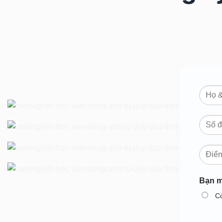
Cuốn
sách
“Ideas
for
IELTS
Writing
Task
2 –
Bạn m
From
C
Ideas
to