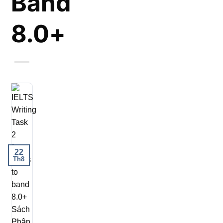
Band
8.0+
22
Th8