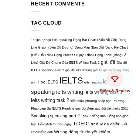
RECENT COMMENTS
TAG CLOUD
14 tips tự học ielts speaking
Dạng Bar Chart (Biểu Đồ Cột)
Dạng
Line Graph (Biểu Đồ Đường)
Dạng Map (Bản Đồ)
Dạng Pie Chart
(Biểu Đồ Tròn)
Dạng Process (Quy Trình)
Dạng Table (Bảng Số
giải đề
Liệu)
Giải Đề Chung Của IELTS Writing Task 1
Giải đề
IELTS Speaking Part 2
giải đề ielts writing
giới từ
giới từ trong tiếng
IELTS
ielts
Học IELTS
anh
ielts reading
Điểm & Review
speaking
ielts writing
ielts writing task 1
ielts writing task 2
kiến thức
phương pháp học
Phương
Pháp Làm Bài IELTS Reading
quy đổi điểm
quy đổi điểm ielts 2025
Speaking
speaking part 2
Task 2
tiếng anh
Tiếng anh giao
TOEIC
tư duy đa chiều
tiếp
Tiếng Anh thường ngày
viết
Writing
động từ khuyết khiếm
email tiếng anh