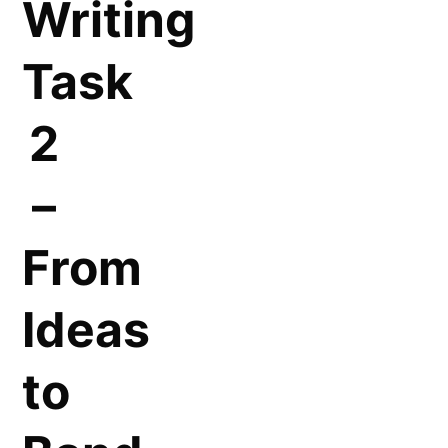
Writing
Task
2
–
From
Ideas
to