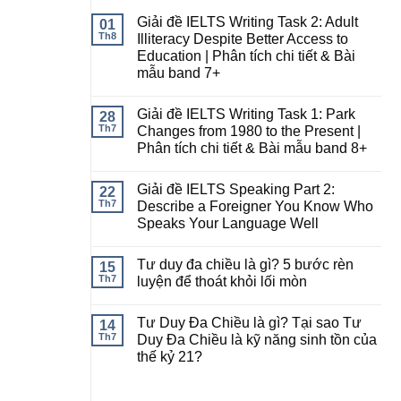
Giải đề IELTS Writing Task 2: Adult
01
Th8
Illiteracy Despite Better Access to
Education | Phân tích chi tiết & Bài
mẫu band 7+
Giải đề IELTS Writing Task 1: Park
28
Th7
Changes from 1980 to the Present |
Phân tích chi tiết & Bài mẫu band 8+
Giải đề IELTS Speaking Part 2:
22
Th7
Describe a Foreigner You Know Who
Speaks Your Language Well
Tư duy đa chiều là gì? 5 bước rèn
15
Th7
luyện để thoát khỏi lối mòn
Tư Duy Đa Chiều là gì? Tại sao Tư
14
Th7
Duy Đa Chiều là kỹ năng sinh tồn của
thế kỷ 21?