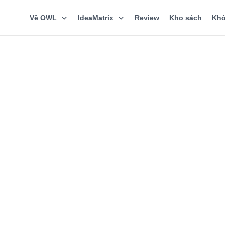
Về OWL
IdeaMatrix
Review
Kho sách
Khó