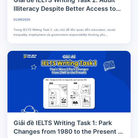
Illiteracy Despite Better Access to
Education | Phân tích chi tiết & Bài
01/08/2026
mẫu band 7+
Trong IELTS Writing Task 2, các chủ đề liên quan đến education, social
inequality, employment và government responsibility thường yêu...
Giải đề IELTS Writing Task 1: Park
Changes from 1980 to the Present |