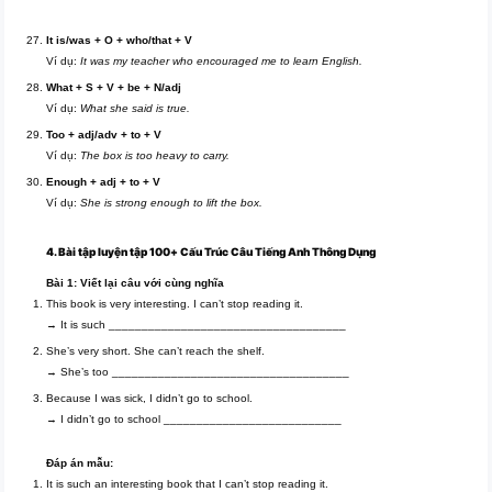
It is/was + O + who/that + V
Ví dụ:
It was my teacher who encouraged me to learn English.
What + S + V + be + N/adj
Ví dụ:
What she said is true.
Too + adj/adv + to + V
Ví dụ:
The box is too heavy to carry.
Enough + adj + to + V
Ví dụ:
She is strong enough to lift the box.
4. Bài tập luyện tập 100+ Cấu Trúc Câu Tiếng Anh Thông Dụng
Bài 1: Viết lại câu với cùng nghĩa
This book is very interesting. I can’t stop reading it.
→ It is such ____________________________________
She’s very short. She can’t reach the shelf.
→ She’s too ____________________________________
Because I was sick, I didn’t go to school.
→ I didn’t go to school ___________________________
Đáp án mẫu:
It is such an interesting book that I can’t stop reading it.