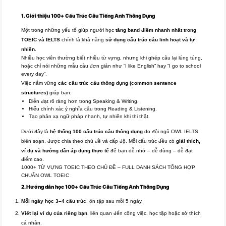
1. Giới thiệu 100+ Cấu Trúc Câu Tiếng Anh Thông Dụng
Một trong những yếu tố giúp người học
tăng band điểm nhanh nhất trong
TOEIC và IELTS
chính là khả năng
sử dụng cấu trúc câu linh hoạt và tự
nhiên
.
Nhiều học viên thường biết nhiều từ vựng, nhưng khi ghép câu lại lúng túng,
hoặc chỉ nói những mẫu câu đơn giản như “I like English” hay “I go to school
every day”.
Việc nắm vững
các cấu trúc câu thông dụng (common sentence
structures)
giúp bạn:
Diễn đạt rõ ràng hơn trong Speaking & Writing.
Hiểu chính xác ý nghĩa câu trong Reading & Listening.
Tạo phản xạ ngữ pháp nhanh, tự nhiên khi thi thật.
Dưới đây là
hệ thống 100 cấu trúc câu thông dụng
do đội ngũ OWL IELTS
biên soạn, được chia theo chủ đề và cấp độ. Mỗi cấu trúc đều có
giải thích,
ví dụ và hướng dẫn áp dụng thực tế
để bạn dễ nhớ – dễ dùng – dễ đạt
điểm cao.
1000+ TỪ VỰNG TOEIC THEO CHỦ ĐỀ – FULL DANH SÁCH TỔNG HỢP
CHUẨN OWL TOEIC
2. Hướng dẫn học 100+ Cấu Trúc Câu Tiếng Anh Thông Dụng
Mỗi ngày học 3–4 cấu trúc
, ôn tập sau mỗi 5 ngày.
Viết lại ví dụ của riêng bạn
, liên quan đến công việc, học tập hoặc sở thích
cá nhân.