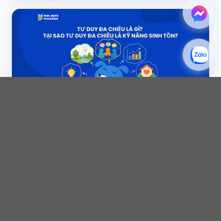
Tư Duy Đa Chiều là gì? Tại sao Tư
Duy Đa Chiều là kỹ năng sinh tồn của
thế kỷ 21?
14/07/2026
Bạn có nhận thấy một nghịch lý cay đắng hiện nay: Rất nhiều người từng là
“con ngoan trò giỏi”,...