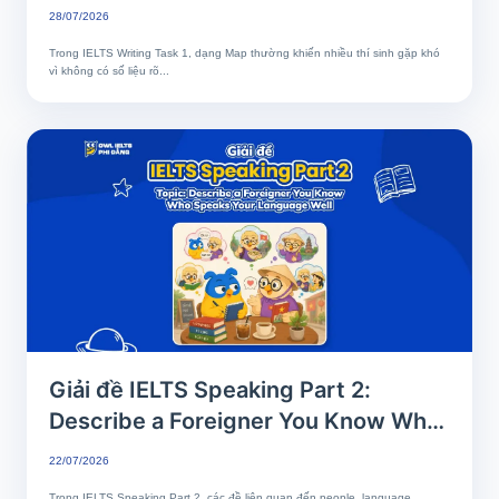
Phân tích chi tiết & Bài mẫu band 8+
28/07/2026
Trong IELTS Writing Task 1, dạng Map thường khiến nhiều thí sinh gặp khó
vì không có số liệu rõ...
Giải đề IELTS Speaking Part 2:
Describe a Foreigner You Know Who
Speaks Your Language Well
22/07/2026
Trong IELTS Speaking Part 2, các đề liên quan đến people, language