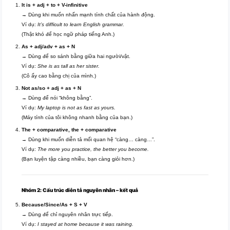
It is + adj + to + V-infinitive
→ Dùng khi muốn nhấn mạnh tính chất của hành động.
Ví dụ:
It’s difficult to learn English grammar.
(Thật khó để học ngữ pháp tiếng Anh.)
As + adj/adv + as + N
→ Dùng để so sánh bằng giữa hai người/vật.
Ví dụ:
She is as tall as her sister.
(Cô ấy cao bằng chị của mình.)
Not as/so + adj + as + N
→ Dùng để nói “không bằng”.
Ví dụ:
My laptop is not as fast as yours.
(Máy tính của tôi không nhanh bằng của bạn.)
The + comparative, the + comparative
→ Dùng khi muốn diễn tả mối quan hệ “càng… càng…”.
Ví dụ:
The more you practice, the better you become.
(Bạn luyện tập càng nhiều, bạn càng giỏi hơn.)
Nhóm 2: Cấu trúc diễn tả nguyên nhân – kết quả
Because/Since/As + S + V
→ Dùng để chỉ nguyên nhân trực tiếp.
Ví dụ:
I stayed at home because it was raining.