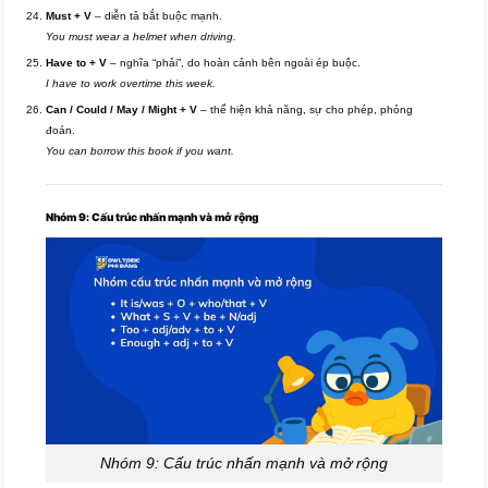
Must + V
– diễn tả bắt buộc mạnh.
You must wear a helmet when driving.
Have to + V
– nghĩa “phải”, do hoàn cảnh bên ngoài ép buộc.
I have to work overtime this week.
Can / Could / May / Might + V
– thể hiện khả năng, sự cho phép, phỏng
đoán.
You can borrow this book if you want.
Nhóm 9: Cấu trúc nhấn mạnh và mở rộng
Nhóm 9: Cấu trúc nhấn mạnh và mở rộng