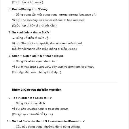
(Tôi ở nhà vì trời mưa.)
Due to/Owing to + N/V-ing
→ Dùng trong văn viết trang trọng, tương đương “because of”.
Ví dụ:
The meeting was canceled due to bad weather.
(Cuộc họp bị hủy vì thời tiết xấu.)
So + adj/adv + that + S + V
→ Dùng để diễn tả mức độ.
Ví dụ:
She spoke so quickly that no one understood.
(Cô ấy nói nhanh đến mức không ai hiểu được.)
Such + a/an + adj + N + that + clause
→ Dùng để nhấn mạnh danh từ.
Ví dụ:
It was such a beautiful day that we went out for a walk.
(Trời đẹp đến mức chúng tôi đi dạo.)
Nhóm 3: Cấu trúc thể hiện mục đích
To / In order to / So as to + V
→ Dùng để chỉ mục đích.
Ví dụ:
She studies hard to pass the exam.
(Cô ấy học chăm để đỗ kỳ thi.)
So that / In order that + S + can/could/will/would + V
→ Cấu trúc trang trọng, thường dùng trong Writing.