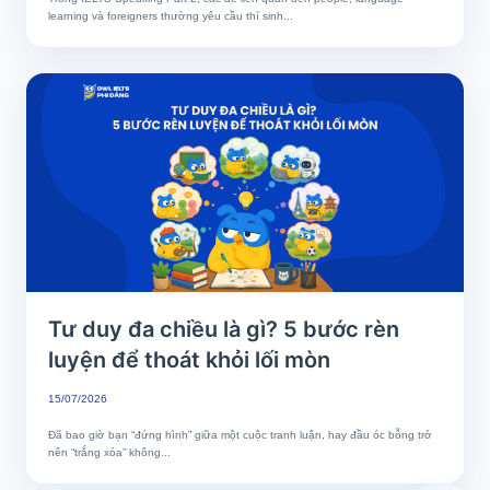
learning và foreigners thường yêu cầu thí sinh...
Tư duy đa chiều là gì? 5 bước rèn
luyện để thoát khỏi lối mòn
15/07/2026
Đã bao giờ bạn “đứng hình” giữa một cuộc tranh luận, hay đầu óc bỗng trở
nên “trắng xóa” không...