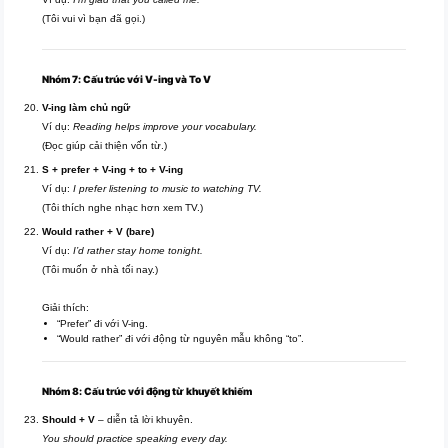
(Tôi vui vì bạn đã gọi.)
Nhóm 7: Cấu trúc với V-ing và To V
V-ing làm chủ ngữ
Ví dụ:
Reading helps improve your vocabulary.
(Đọc giúp cải thiện vốn từ.)
S + prefer + V-ing + to + V-ing
Ví dụ:
I prefer listening to music to watching TV.
(Tôi thích nghe nhạc hơn xem TV.)
Would rather + V (bare)
Ví dụ:
I’d rather stay home tonight.
(Tôi muốn ở nhà tối nay.)
Giải thích:
“Prefer” đi với V-ing.
“Would rather” đi với động từ nguyên mẫu không “to”.
Nhóm 8: Cấu trúc với động từ khuyết khiếm
Should + V
– diễn tả lời khuyên.
You should practice speaking every day.