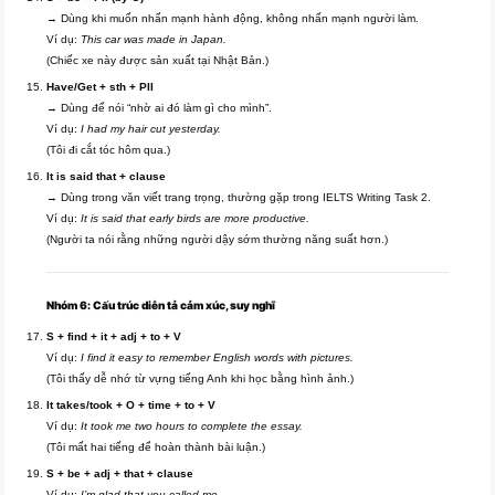
→ Dùng khi muốn nhấn mạnh hành động, không nhấn mạnh người làm.
Ví dụ:
This car was made in Japan.
(Chiếc xe này được sản xuất tại Nhật Bản.)
Have/Get + sth + PII
→ Dùng để nói “nhờ ai đó làm gì cho mình”.
Ví dụ:
I had my hair cut yesterday.
(Tôi đi cắt tóc hôm qua.)
It is said that + clause
→ Dùng trong văn viết trang trọng, thường gặp trong IELTS Writing Task 2.
Ví dụ:
It is said that early birds are more productive.
(Người ta nói rằng những người dậy sớm thường năng suất hơn.)
Nhóm 6: Cấu trúc diễn tả cảm xúc, suy nghĩ
S + find + it + adj + to + V
Ví dụ:
I find it easy to remember English words with pictures.
(Tôi thấy dễ nhớ từ vựng tiếng Anh khi học bằng hình ảnh.)
It takes/took + O + time + to + V
Ví dụ:
It took me two hours to complete the essay.
(Tôi mất hai tiếng để hoàn thành bài luận.)
S + be + adj + that + clause
Ví dụ:
I’m glad that you called me.