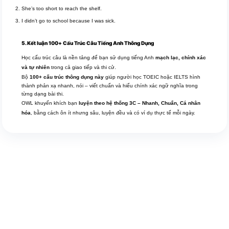
She’s too short to reach the shelf.
I didn’t go to school because I was sick.
5. Kết luận 100+ Cấu Trúc Câu Tiếng Anh Thông Dụng
Học cấu trúc câu là nền tảng để bạn sử dụng tiếng Anh
mạch lạc, chính xác
và tự nhiên
trong cả giao tiếp và thi cử.
Bộ
100+ cấu trúc thông dụng này
giúp người học TOEIC hoặc IELTS hình
thành phản xạ nhanh, nói – viết chuẩn và hiểu chính xác ngữ nghĩa trong
từng dạng bài thi.
OWL khuyến khích bạn
luyện theo hệ thống 3C – Nhanh, Chuẩn, Cá nhân
hóa
, bằng cách ôn ít nhưng sâu, luyện đều và có ví dụ thực tế mỗi ngày.