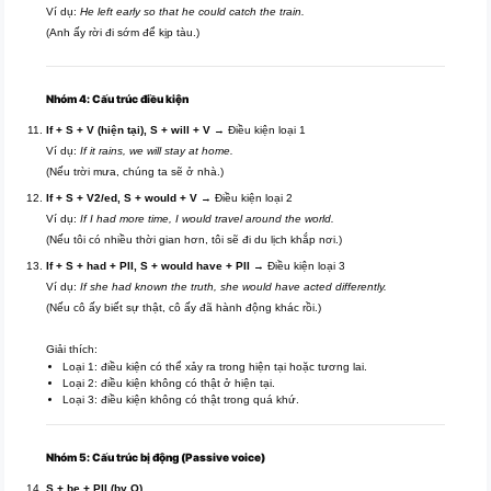
Ví dụ:
He left early so that he could catch the train.
(Anh ấy rời đi sớm để kịp tàu.)
Nhóm 4: Cấu trúc điều kiện
If + S + V (hiện tại), S + will + V
→ Điều kiện loại 1
Ví dụ:
If it rains, we will stay at home.
(Nếu trời mưa, chúng ta sẽ ở nhà.)
If + S + V2/ed, S + would + V
→ Điều kiện loại 2
Ví dụ:
If I had more time, I would travel around the world.
(Nếu tôi có nhiều thời gian hơn, tôi sẽ đi du lịch khắp nơi.)
If + S + had + PII, S + would have + PII
→ Điều kiện loại 3
Ví dụ:
If she had known the truth, she would have acted differently.
(Nếu cô ấy biết sự thật, cô ấy đã hành động khác rồi.)
Giải thích:
Loại 1: điều kiện có thể xảy ra trong hiện tại hoặc tương lai.
Loại 2: điều kiện không có thật ở hiện tại.
Loại 3: điều kiện không có thật trong quá khứ.
Nhóm 5: Cấu trúc bị động (Passive voice)
S + be + PII (by O)