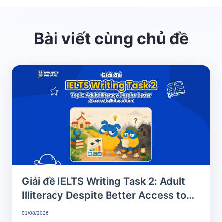
Bài viết cùng chủ đề
Giải đề IELTS Writing Task 2: Adult
Illiteracy Despite Better Access to
Education | Phân tích chi tiết & Bài
01/08/2026