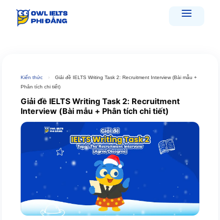
Skip
to
content
Kiến thức
›
Giải đề IELTS Writing Task 2: Recruitment Interview (Bài mẫu +
Phân tích chi tiết)
Giải đề IELTS Writing Task 2: Recruitment
Interview (Bài mẫu + Phân tích chi tiết)