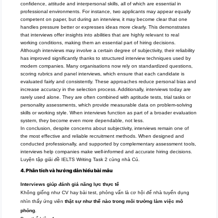
confidence, attitude and interpersonal skills, all of which are essential in
professional environments. For instance, two applicants may appear equally
competent on paper, but during an interview, it may become clear that one
handles pressure better or expresses ideas more clearly. This demonstrates
that interviews offer insights into abilities that are highly relevant to real
working conditions, making them an essential part of hiring decisions.
Although interviews may involve a certain degree of subjectivity, their reliability
has improved significantly thanks to structured interview techniques used by
modern companies. Many organisations now rely on standardized questions,
scoring rubrics and panel interviews, which ensure that each candidate is
evaluated fairly and consistently. These approaches reduce personal bias and
increase accuracy in the selection process. Additionally, interviews today are
rarely used alone. They are often combined with aptitude tests, trial tasks or
personality assessments, which provide measurable data on problem-solving
skills or working style. When interviews function as part of a broader evaluation
system, they become even more dependable, not less.
In conclusion, despite concerns about subjectivity, interviews remain one of
the most effective and reliable recruitment methods. When designed and
conducted professionally, and supported by complementary assessment tools,
interviews help companies make well-informed and accurate hiring decisions.
Luyện tập giải đề IELTS Writing Task 2 cùng nhà Cú.
4. Phân tích và hướng dẫn hiểu bài mẫu
Interviews giúp đánh giá năng lực thực tế
Không giống như CV hay bài test, phỏng vấn là cơ hội để nhà tuyển dụng
nhìn thấy ứng viên
thật sự như thế nào trong môi trường làm việc mô
phỏng
.