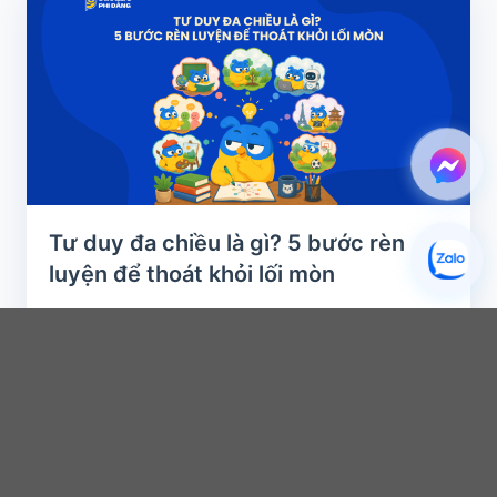
Tư duy đa chiều là gì? 5 bước rèn
luyện để thoát khỏi lối mòn
15/07/2026
Đã bao giờ bạn “đứng hình” giữa một cuộc tranh luận, hay đầu óc bỗng trở
nên “trắng xóa” không...