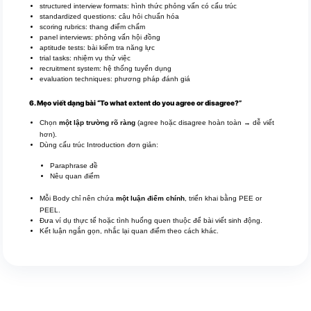
structured interview formats: hình thức phỏng vấn có cấu trúc
standardized questions: câu hỏi chuẩn hóa
scoring rubrics: thang điểm chấm
panel interviews: phỏng vấn hội đồng
aptitude tests: bài kiểm tra năng lực
trial tasks: nhiệm vụ thử việc
recruitment system: hệ thống tuyển dụng
evaluation techniques: phương pháp đánh giá
6. Mẹo viết dạng bài “To what extent do you agree or disagree?”
Chọn
một lập trường rõ ràng
(agree hoặc disagree hoàn toàn → dễ viết
hơn).
Dùng cấu trúc Introduction đơn giản:
Paraphrase đề
Nêu quan điểm
Mỗi Body chỉ nên chứa
một luận điểm chính
, triển khai bằng PEE or
PEEL.
Đưa ví dụ thực tế hoặc tình huống quen thuộc để bài viết sinh động.
Kết luận ngắn gọn, nhắc lại quan điểm theo cách khác.