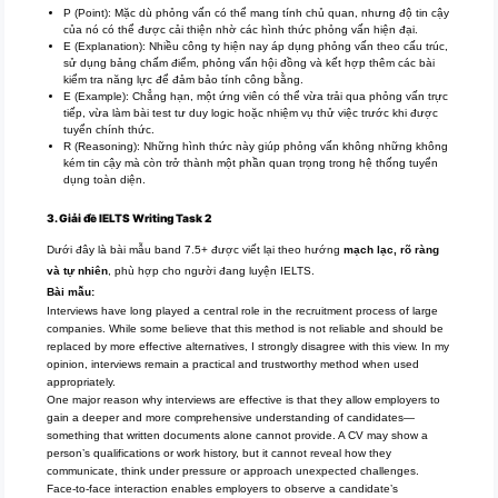
P (Point): Mặc dù phỏng vấn có thể mang tính chủ quan, nhưng độ tin cậy
của nó có thể được cải thiện nhờ các hình thức phỏng vấn hiện đại.
E (Explanation): Nhiều công ty hiện nay áp dụng phỏng vấn theo cấu trúc,
sử dụng bảng chấm điểm, phỏng vấn hội đồng và kết hợp thêm các bài
kiểm tra năng lực để đảm bảo tính công bằng.
E (Example): Chẳng hạn, một ứng viên có thể vừa trải qua phỏng vấn trực
tiếp, vừa làm bài test tư duy logic hoặc nhiệm vụ thử việc trước khi được
tuyển chính thức.
R (Reasoning): Những hình thức này giúp phỏng vấn không những không
kém tin cậy mà còn trở thành một phần quan trọng trong hệ thống tuyển
dụng toàn diện.
3. Giải đề IELTS Writing Task 2
Dưới đây là bài mẫu band 7.5+ được viết lại theo hướng
mạch lạc, rõ ràng
và tự nhiên
, phù hợp cho người đang luyện IELTS.
Bài mẫu:
Interviews have long played a central role in the recruitment process of large
companies. While some believe that this method is not reliable and should be
replaced by more effective alternatives, I strongly disagree with this view. In my
opinion, interviews remain a practical and trustworthy method when used
appropriately.
One major reason why interviews are effective is that they allow employers to
gain a deeper and more comprehensive understanding of candidates—
something that written documents alone cannot provide. A CV may show a
person’s qualifications or work history, but it cannot reveal how they
communicate, think under pressure or approach unexpected challenges.
Face-to-face interaction enables employers to observe a candidate’s