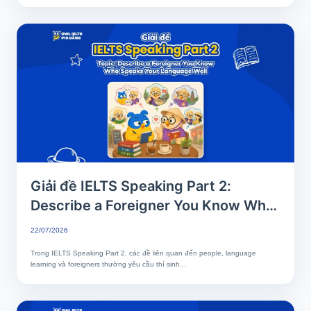
Giải đề IELTS Speaking Part 2:
Describe a Foreigner You Know Who
Speaks Your Language Well
22/07/2026
Trong IELTS Speaking Part 2, các đề liên quan đến people, language
learning và foreigners thường yêu cầu thí sinh...