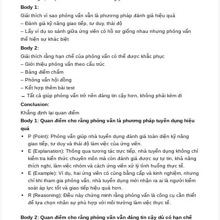
Body 1:
Giải thích vì sao phỏng vấn vẫn là phương pháp đánh giá hiệu quả
– Đánh giá kỹ năng giao tiếp, tư duy, thái độ
– Lấy ví dụ so sánh giữa ứng viên có hồ sơ giống nhau nhưng phỏng vấn
thể hiện sự khác biệt
Body 2:
Giải thích rằng hạn chế của phỏng vấn có thể được khắc phục
– Giới thiệu phỏng vấn theo cấu trúc
– Bảng điểm chấm
– Phỏng vấn hội đồng
– Kết hợp thêm bài test
→ Tất cả giúp phỏng vấn trở nên đáng tin cậy hơn, không phải kém đi
Conclusion:
Khẳng định lại quan điểm
Body 1: Quan điểm cho rằng phỏng vấn là phương pháp tuyển dụng hiệu
quả
P (Point): Phỏng vấn giúp nhà tuyển dụng đánh giá toàn diện kỹ năng
giao tiếp, tư duy và thái độ làm việc của ứng viên.
E (Explanation): Thông qua tương tác trực tiếp, nhà tuyển dụng không chỉ
kiểm tra kiến thức chuyên môn mà còn đánh giá được sự tự tin, khả năng
thích nghi, làm việc nhóm và cách ứng viên xử lý tình huống thực tế.
E (Example): Ví dụ, hai ứng viên có cùng bằng cấp và kinh nghiệm, nhưng
chỉ khi tham gia phỏng vấn, nhà tuyển dụng mới nhận ra ai là người kiểm
soát áp lực tốt và giao tiếp hiệu quả hơn.
R (Reasoning): Điều này chứng minh rằng phỏng vấn là công cụ cần thiết
để lựa chọn nhân sự phù hợp với môi trường làm việc thực tế.
Body 2: Quan điểm cho rằng phỏng vấn vẫn đáng tin cậy dù có hạn chế