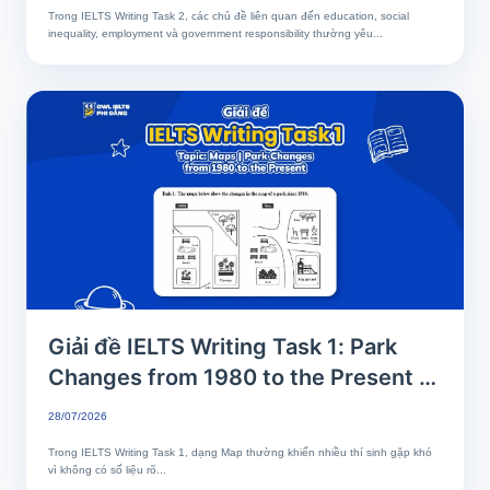
mẫu band 7+
Trong IELTS Writing Task 2, các chủ đề liên quan đến education, social
inequality, employment và government responsibility thường yêu...
Giải đề IELTS Writing Task 1: Park
Changes from 1980 to the Present |
Phân tích chi tiết & Bài mẫu band 8+
28/07/2026
Trong IELTS Writing Task 1, dạng Map thường khiến nhiều thí sinh gặp khó
vì không có số liệu rõ...