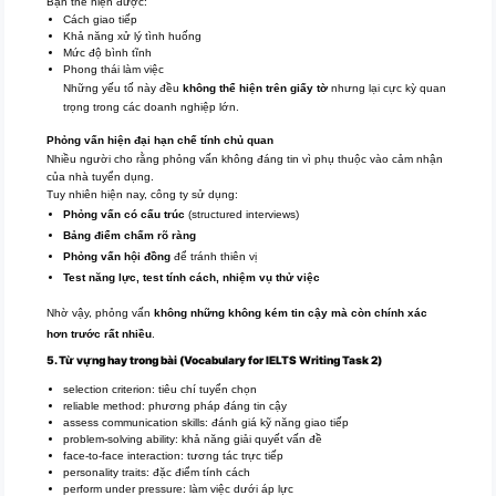
Bạn thể hiện được:
Cách giao tiếp
Khả năng xử lý tình huống
Mức độ bình tĩnh
Phong thái làm việc
Những yếu tố này đều
không thể hiện trên giấy tờ
nhưng lại cực kỳ quan
trọng trong các doanh nghiệp lớn.
Phỏng vấn hiện đại hạn chế tính chủ quan
Nhiều người cho rằng phỏng vấn không đáng tin vì phụ thuộc vào cảm nhận
của nhà tuyển dụng.
Tuy nhiên hiện nay, công ty sử dụng:
Phỏng vấn có cấu trúc
(structured interviews)
Bảng điểm chấm rõ ràng
Phỏng vấn hội đồng
để tránh thiên vị
Test năng lực, test tính cách, nhiệm vụ thử việc
Nhờ vậy, phỏng vấn
không những không kém tin cậy mà còn chính xác
hơn trước rất nhiều
.
5. Từ vựng hay trong bài (Vocabulary for
IELTS
Writing Task 2)
selection criterion: tiêu chí tuyển chọn
reliable method: phương pháp đáng tin cậy
assess communication skills: đánh giá kỹ năng giao tiếp
problem-solving ability: khả năng giải quyết vấn đề
face-to-face interaction: tương tác trực tiếp
personality traits: đặc điểm tính cách
perform under pressure: làm việc dưới áp lực