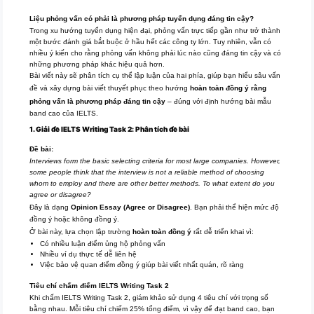
Liệu phỏng vấn có phải là phương pháp tuyển dụng đáng tin cậy?
Trong xu hướng tuyển dụng hiện đại, phỏng vấn trực tiếp gần như trở thành
một bước đánh giá bắt buộc ở hầu hết các công ty lớn. Tuy nhiên, vẫn có
nhiều ý kiến cho rằng phỏng vấn không phải lúc nào cũng đáng tin cậy và có
những phương pháp khác hiệu quả hơn.
Bài viết này sẽ phân tích cụ thể lập luận của hai phía, giúp bạn hiểu sâu vấn
đề và xây dựng bài viết thuyết phục theo hướng
hoàn toàn đồng ý rằng
phỏng vấn là phương pháp đáng tin cậy
– đúng với định hướng bài mẫu
band cao của IELTS.
1. Giải đề IELTS Writing Task 2: Phân tích đề bài
Đề bài:
Interviews form the basic selecting criteria for most large companies. However,
some people think that the interview is not a reliable method of choosing
whom to employ and there are other better methods. To what extent do you
agree or disagree?
Đây là dạng
Opinion Essay (Agree or Disagree)
. Bạn phải thể hiện mức độ
đồng ý hoặc không đồng ý.
Ở bài này, lựa chọn lập trường
hoàn toàn đồng ý
rất dễ triển khai vì:
Có nhiều luận điểm ủng hộ phỏng vấn
Nhiều ví dụ thực tế dễ liên hệ
Việc bảo vệ quan điểm đồng ý giúp bài viết nhất quán, rõ ràng
Tiêu chí chấm điểm IELTS Writing Task 2
Khi chấm IELTS Writing Task 2, giám khảo sử dụng 4 tiêu chí với trọng số
bằng nhau. Mỗi tiêu chí chiếm 25% tổng điểm, vì vậy để đạt band cao, bạn