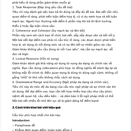
phải hiểu rõ từng phần giám khảo muốn gì.
1. Task Response (Đáp ứng yêu cầu đề bài)
Tiêu chí này đánh giá việc bạn trả lời đúng và đầy đủ đề bài. Bài viết cần nêu
quan điểm rõ ràng, phát triển luận điểm hợp lý, có ví dụ minh họa và kết luận
mạch lạc. Người học thường mất điểm ở phần này khi trả lời lệch hướng,
thiếu ý hoặc lập luận chưa sâu.
2. Coherence and Cohesion (Sự mạch lạc và liên kết)
Phần này xem xét cách bạn tổ chức bài viết, sắp xếp đoạn văn và kết nối ý.
Một bài viết đạt điểm cao phải có cấu trúc rõ ràng, các đoạn được phát triển
hợp lý, sử dụng từ nối đúng mức và có sự liên kết tự nhiên giữa các câu.
Giám khảo không yêu cầu dùng từ nối “cao siêu”, mà cần sự mạch lạc, dễ
đọc và logic.
3. Lexical Resource (Vốn từ vựng)
Giám khảo đánh giá khả năng sử dụng từ vựng đa dạng và chính xác về
nghĩa. Bạn cần dùng collocations phù hợp, từ đồng nghĩa để tránh lặp lại và
không mắc lỗi chính tả. Điều quan trọng là dùng từ đúng ngữ cảnh, không cố
gắng “nhồi” từ khó nếu không chắc cách sử dụng.
4. Grammatical Range and Accuracy (Ngữ pháp đa dạng và chính xác)
Tiêu chí này đo mức độ đa dạng của cấu trúc ngữ pháp và sự chính xác khi
sử dụng. Để đạt điểm cao, bạn cần kết hợp nhiều loại câu như câu phức,
mệnh đề quan hệ, câu điều kiện… và đảm bảo ít lỗi ngữ pháp nhất có thể.
Một bài viết nhiều lỗi nhỏ liên tục sẽ bị giảm đáng kể điểm band.
2. Cách triển khai bài viết hiệu quả
Cấu trúc phù hợp nhất cho bài này:
Introduction:
– Paraphrase đề
– Khẳng định quan điểm: hoàn toàn đồng ý