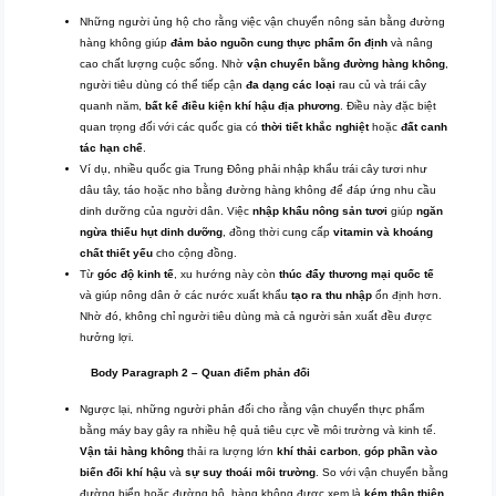
Những người ủng hộ cho rằng việc vận chuyển nông sản bằng đường
hàng không giúp
đảm bảo nguồn cung thực phẩm ổn định
và nâng
cao chất lượng cuộc sống. Nhờ
vận chuyển bằng đường hàng không
,
người tiêu dùng có thể tiếp cận
đa dạng các loại
rau củ và trái cây
quanh năm,
bất kể điều kiện khí hậu địa phương
. Điều này đặc biệt
quan trọng đối với các quốc gia có
thời tiết khắc nghiệt
hoặc
đất canh
tác hạn chế
.
Ví dụ, nhiều quốc gia Trung Đông phải nhập khẩu trái cây tươi như
dâu tây, táo hoặc nho bằng đường hàng không để đáp ứng nhu cầu
dinh dưỡng của người dân. Việc
nhập khẩu nông sản tươi
giúp
ngăn
ngừa thiếu hụt dinh dưỡng
, đồng thời cung cấp
vitamin và khoáng
chất thiết yếu
cho cộng đồng.
Từ
góc độ kinh tế
, xu hướng này còn
thúc đẩy thương mại quốc tế
và giúp nông dân ở các nước xuất khẩu
tạo ra thu nhập
ổn định hơn.
Nhờ đó, không chỉ người tiêu dùng mà cả người sản xuất đều được
hưởng lợi.
Body Paragraph 2 – Quan điểm phản đối
Ngược lại, những người phản đối cho rằng vận chuyển thực phẩm
bằng máy bay gây ra nhiều hệ quả tiêu cực về môi trường và kinh tế.
Vận tải hàng không
thải ra lượng lớn
khí thải carbon
,
góp phần vào
biến đổi khí hậu
và
sự suy thoái môi trường
. So với vận chuyển bằng
đường biển hoặc đường bộ, hàng không được xem là
kém thân thiện