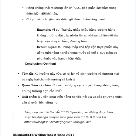
Hàng không thải ra lượng lớn khí CO₂, góp phần làm trầm trọng
thêm biến đổi khí hậu.
Chi phí vận chuyển cao khiến giá thực phẩm tăng mạnh.
Example:
Ví dụ: Trái cây nhập khẩu bằng đường hàng
không thường đắt gấp nhiều lần so với sản phẩm nội địa
hoặc vận chuyển bằng đường biển.
Result:
Người thu nhập thấp khó tiếp cận thực phẩm này,
đồng thời nông nghiệp trong nước có thể bị suy giảm do
phụ thuộc vào hàng nhập khẩu.
Conclusion (Opinion)
Tóm tắt
: Xu hướng này vừa có lợi ích về dinh dưỡng và thương mại,
vừa gây hại cho môi trường và kinh tế.
Quan điểm cá nhân
: Chỉ nên sử dụng vận chuyển hàng không trong
những trường hợp cần thiết.
Giải pháp
: Ưu tiên phát triển nông nghiệp nội địa và các phương thức
vận chuyển bền vững hơn.
Tổng hợp các bài Giải đề IELTS Speaking và Writing được biên
soạn bởi đội ngũ chuyên môn giáo viên IELTS 8.0 nhà Cú
https://owlenglish.vn/category/kien-thuc/giai-de/
Bài mẫu IELTS Writing Task 2 (Band 7.0+)