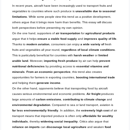
In recent years, aircraft have been increasingly used to transport fruits and
vegetables to countries where such produce is
unavailable due to seasonal
limitations
. While some people view this trend as a positive development,
others argue that it brings more harm than benefits. This essay will discuss
both perspectives before presenting my own opinion.
On the one hand, supporters of
air transportation
for
agricultural products
argue that it helps
ensure a stable food supply
and
improves quality of life
.
Thanks to
modern aviation
, consumers can enjoy
a wide variety of
fresh
fruits and vegetables all year round,
regardless of local climate conditions
.
This is particularly beneficial for countries with
harsh weather
or
limited
arable land
. Moreover,
importing fresh produce
by air can help
prevent
nutritional deficiencies
by providing access to
essential vitamins and
minerals
.
From an economic perspective
, this trend also creates
opportunities for farmers in exporting countries,
boosting international trade
and helping them
generate income
.
On the other hand, opponents believe that transporting food by aircraft
causes serious environmental and economic problems.
Air freight
produces
large amounts of
carbon emissions
,
contributing to climate change
and
environmental degradation
. Compared to sea or land transport, aviation is
far less environmentally friendly
. In addition, the
extremely high cost
of air
transport means that imported produce is often only
affordable for wealthy
individuals
, thereby
widening social inequality
. Critics also argue that
reliance on imports
can
discourage local agriculture
and weaken
food