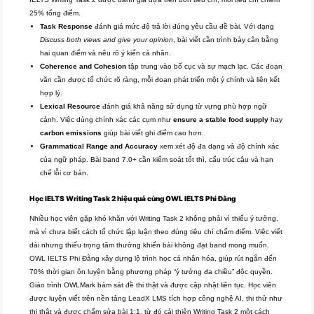
25% tổng điểm.
Task Response
đánh giá mức độ trả lời đúng yêu cầu đề bài. Với dạng
Discuss both views and give your opinion
, bài viết cần trình bày cân bằng
hai quan điểm và nêu rõ ý kiến cá nhân.
Coherence and Cohesion
tập trung vào bố cục và sự mạch lạc. Các đoạn
văn cần được tổ chức rõ ràng, mỗi đoạn phát triển một ý chính và liên kết
hợp lý.
Lexical Resource
đánh giá khả năng sử dụng từ vựng phù hợp ngữ
cảnh. Việc dùng chính xác các cụm như
ensure a stable food supply
hay
carbon emissions
giúp bài viết ghi điểm cao hơn.
Grammatical Range and Accuracy
xem xét độ đa dạng và độ chính xác
của ngữ pháp. Bài band 7.0+ cần kiểm soát tốt thì, cấu trúc câu và hạn
chế lỗi cơ bản.
Học IELTS Writing Task 2 hiệu quả cùng OWL
IELTS
Phi Đằng
Nhiều học viên gặp khó khăn với Writing Task 2 không phải vì thiếu ý tưởng,
mà vì chưa biết cách tổ chức lập luận theo đúng tiêu chí chấm điểm. Việc viết
dài nhưng thiếu trọng tâm thường khiến bài không đạt band mong muốn.
OWL IELTS Phi Đằng xây dựng lộ trình học cá nhân hóa, giúp rút ngắn đến
70% thời gian ôn luyện bằng phương pháp “ý tưởng đa chiều” độc quyền.
Giáo trình OWLMark bám sát đề thi thật và được cập nhật liên tục. Học viên
được luyện viết trên nền tảng LeadX LMS tích hợp công nghệ AI, thi thử như
thi thật và được chấm sửa bài 1:1, từ đó cải thiện Writing Task 2 một cách