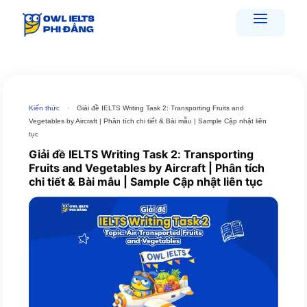
Skip
to
content
Kiến thức
›
Giải đề IELTS Writing Task 2: Transporting Fruits and
Vegetables by Aircraft | Phân tích chi tiết & Bài mẫu | Sample Cập nhật liên
tục
Giải đề IELTS Writing Task 2: Transporting
Fruits and Vegetables by Aircraft | Phân tích
chi tiết & Bài mẫu | Sample Cập nhật liên tục