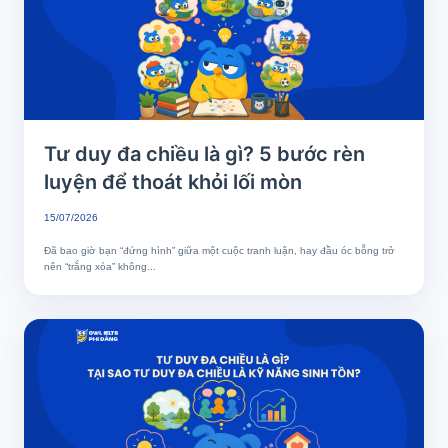
Tư duy đa chiều là gì? 5 bước rèn
luyện để thoát khỏi lối mòn
15/07/2026
Đã bao giờ bạn “đứng hình” giữa một cuộc tranh luận, hay đầu óc bỗng trở
nên “trắng xóa” không...