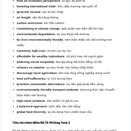
from an economic perspective
: từ góc độ kinh tế
boosting international trade
: thúc đẩy thương mại quốc tế
generate income
: tạo ra thu nhập
air freight
: vận tải hàng không
carbon emissions
: khí thải carbon
contributing to climate change
: góp phần vào biến đổi khí hậu
environmental degradation
: sự suy thoái môi trường
far less environmentally friendly
: kém thân thiện với môi trường hơn
nhiều
extremely high cost
: chi phí cực kỳ cao
affordable for wealthy individuals
: chỉ phù hợp với người giàu
widening social inequality
: làm gia tăng bất bình đẳng xã hội
reliance on imports
: sự phụ thuộc vào hàng nhập khẩu
discourage local agriculture
: làm nản lòng nông nghiệp trong nước
food self-sufficiency
: tự chủ lương thực
prioritize sustainable alternatives
: ưu tiên giải pháp bền vững
environmentally friendly transport methods
: phương thức vận chuyển
thân thiện môi trường
high-value products
: sản phẩm có giá trị cao
a balanced approach
: cách tiếp cận cân bằng
global food diversity
: sự đa dạng thực phẩm toàn cầu
Tiêu chí chấm điểm IELTS Writing Task 2
IELTS Writing Task 2 được đánh giá dựa trên bốn tiêu chí, mỗi tiêu chí chiếm