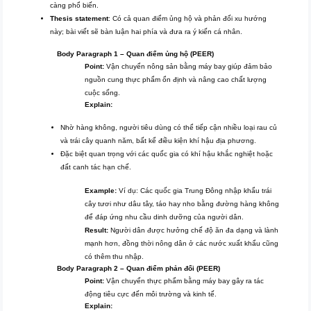
càng phổ biến.
Thesis statement
: Có cả quan điểm ủng hộ và phản đối xu hướng
này; bài viết sẽ bàn luận hai phía và đưa ra ý kiến cá nhân.
Body Paragraph 1 – Quan điểm ủng hộ (PEER)
Point:
Vận chuyển nông sản bằng máy bay giúp đảm bảo
nguồn cung thực phẩm ổn định và nâng cao chất lượng
cuộc sống.
Explain:
Nhờ hàng không, người tiêu dùng có thể tiếp cận nhiều loại rau củ
và trái cây quanh năm, bất kể điều kiện khí hậu địa phương.
Đặc biệt quan trọng với các quốc gia có khí hậu khắc nghiệt hoặc
đất canh tác hạn chế.
Example:
Ví dụ: Các quốc gia Trung Đông nhập khẩu trái
cây tươi như dâu tây, táo hay nho bằng đường hàng không
để đáp ứng nhu cầu dinh dưỡng của người dân.
Result:
Người dân được hưởng chế độ ăn đa dạng và lành
mạnh hơn, đồng thời nông dân ở các nước xuất khẩu cũng
có thêm thu nhập.
Body Paragraph 2 – Quan điểm phản đối (PEER)
Point:
Vận chuyển thực phẩm bằng máy bay gây ra tác
động tiêu cực đến môi trường và kinh tế.
Explain: