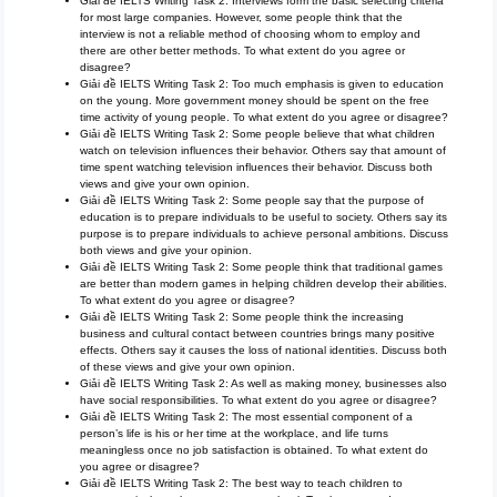
Giải đề IELTS Writing Task 2: Interviews form the basic selecting criteria
for most large companies. However, some people think that the
interview is not a reliable method of choosing whom to employ and
there are other better methods. To what extent do you agree or
disagree?
Giải đề IELTS Writing Task 2: Too much emphasis is given to education
on the young. More government money should be spent on the free
time activity of young people. To what extent do you agree or disagree?
Giải đề IELTS Writing Task 2: Some people believe that what children
watch on television influences their behavior. Others say that amount of
time spent watching television influences their behavior. Discuss both
views and give your own opinion.
Giải đề IELTS Writing Task 2: Some people say that the purpose of
education is to prepare individuals to be useful to society. Others say its
purpose is to prepare individuals to achieve personal ambitions. Discuss
both views and give your opinion.
Giải đề IELTS Writing Task 2: Some people think that traditional games
are better than modern games in helping children develop their abilities.
To what extent do you agree or disagree?
Giải đề IELTS Writing Task 2: Some people think the increasing
business and cultural contact between countries brings many positive
effects. Others say it causes the loss of national identities. Discuss both
of these views and give your own opinion.
Giải đề IELTS Writing Task 2: As well as making money, businesses also
have social responsibilities. To what extent do you agree or disagree?
Giải đề IELTS Writing Task 2: The most essential component of a
person’s life is his or her time at the workplace, and life turns
meaningless once no job satisfaction is obtained. To what extent do
you agree or disagree?
Giải đề IELTS Writing Task 2: The best way to teach children to