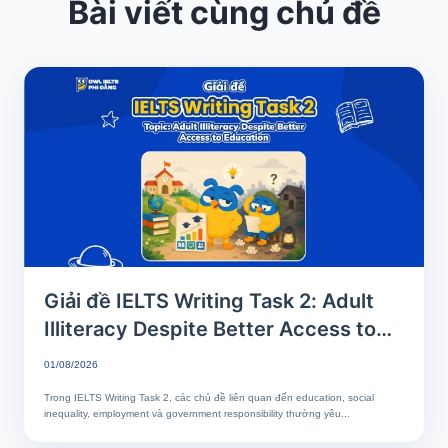
Bài viết cùng chủ đề
Giải đề IELTS Writing Task 2: Adult
Illiteracy Despite Better Access to
Education | Phân tích chi tiết & Bài
01/08/2026
mẫu band 7+
Trong IELTS Writing Task 2, các chủ đề liên quan đến education, social
inequality, employment và government responsibility thường yêu...