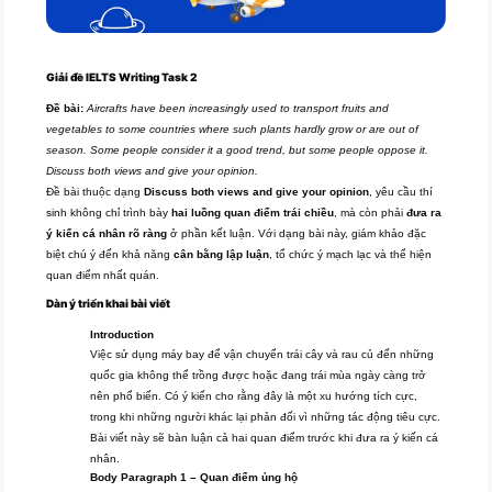
Giải đề IELTS Writing Task 2
Đề bài:
Aircrafts have been increasingly used to transport fruits and
vegetables to some countries where such plants hardly grow or are out of
season. Some people consider it a good trend, but some people oppose it.
Discuss both views and give your opinion.
Đề bài thuộc dạng
Discuss both views and give your opinion
, yêu cầu thí
sinh không chỉ trình bày
hai luồng quan điểm trái chiều
, mà còn phải
đưa ra
ý kiến cá nhân rõ ràng
ở phần kết luận. Với dạng bài này, giám khảo đặc
biệt chú ý đến khả năng
cân bằng lập luận
, tổ chức ý mạch lạc và thể hiện
quan điểm nhất quán.
Dàn ý triển khai bài viết
Introduction
Việc sử dụng máy bay để vận chuyển trái cây và rau củ đến những
quốc gia không thể trồng được hoặc đang trái mùa ngày càng trở
nên phổ biến. Có ý kiến cho rằng đây là một xu hướng tích cực,
trong khi những người khác lại phản đối vì những tác động tiêu cực.
Bài viết này sẽ bàn luận cả hai quan điểm trước khi đưa ra ý kiến cá
nhân.
Body Paragraph 1 – Quan điểm ủng hộ