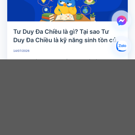
Tư Duy Đa Chiều là gì? Tại sao Tư
Duy Đa Chiều là kỹ năng sinh tồn của
thế kỷ 21?
14/07/2026
Bạn có nhận thấy một nghịch lý cay đắng hiện nay: Rất nhiều người từng là
“con ngoan trò giỏi”,...