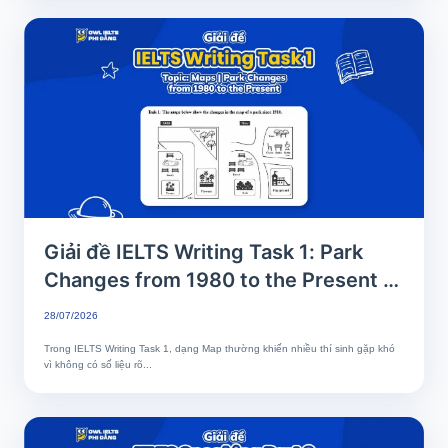
Giải đề IELTS Writing Task 1: Park
Changes from 1980 to the Present |
Phân tích chi tiết & Bài mẫu band 8+
28/07/2026
Trong IELTS Writing Task 1, dạng Map thường khiến nhiều thí sinh gặp khó
vì không có số liệu rõ...