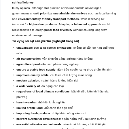
self-sufficiency
.
In my opinion, although this practice offers undeniable advantages,
governments should
prioritize sustainable alternatives
such as local farming
and
environmentally friendly transport methods
, while reserving air
transport for
high-value products
. Adopting
a balanced approach
would
allow societies to enjoy
global food diversity
without causing long-term
environmental damage.
Từ vựng nổi bật cần ghi nhớ (highlight trong bài)
unavailable due to seasonal limitations
: không có sẵn do hạn chế theo
mùa
air transportation
: vận chuyển bằng đường hàng không
agricultural products
: sản phẩm nông nghiệp
ensure a stable food supply
: đảm bảo nguồn cung thực phẩm ổn định
improves quality of life
: cải thiện chất lượng cuộc sống
modern aviation
: ngành hàng không hiện đại
a wide variety of
: đa dạng các loại
regardless of local climate conditions
: bất kể điều kiện khí hậu địa
phương
harsh weather
: thời tiết khắc nghiệt
limited arable land
: đất canh tác hạn chế
importing fresh produce
: nhập khẩu nông sản tươi
prevent nutritional deficiencies
: ngăn ngừa thiếu hụt dinh dưỡng
essential vitamins and minerals
: vitamin và khoáng chất thiết yếu