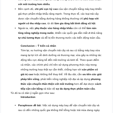
với môi trường hơn nhiều
.
Bên cạnh đó,
chi phí cực kỳ cao
của vận chuyển bằng máy bay khiến
giá thực phẩm nhập khẩu tăng mạnh. Trong thực tế, các loại trái cây
được vận chuyển bằng đường hàng không thường chỉ
phù hợp với
người có thu nhập cao
, từ đó
làm gia tăng bất bình đẳng xã hội
.
Ngoài ra, việc
phụ thuộc vào hàng nhập khẩu
còn có thể
làm nản
lòng nông nghiệp trong nước
, khiến các quốc gia dần mất đi khả năng
tự chủ lương thực
và dễ bị tổn thương trước các biến động toàn cầu.
Conclusion – Ý kiến cá nhân
Tóm lại, xu hướng vận chuyển trái cây và rau củ bằng máy bay vừa
mang lại lợi ích về dinh dưỡng và thương mại, vừa gây ra những tác
động tiêu cực đáng kể đến môi trường và kinh tế. Theo quan điểm
cá nhân, các chính phủ chỉ nên sử dụng phương thức này trong
những trường hợp thật sự cần thiết, chẳng hạn với
sản phẩm có
giá trị cao
hoặc không thể thay thế. Về lâu dài, cần
ưu tiên các giải
pháp bền vững
, phát triển nông nghiệp nội địa và áp dụng
phương
thức vận chuyển thân thiện với môi trường
hơn để đạt được
cách
tiếp cận cân bằng
và bảo vệ
sự đa dạng thực phẩm toàn cầu
.
Từ đó ta có dàn ý ngắn gọn như sau:
Introduction
Paraphrase đề bài
: Việc sử dụng máy bay để vận chuyển trái cây và
rau củ đến những quốc gia không thể trồng hoặc trái mùa đang ngày