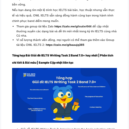
bền vững.
Nếu bạn đang tìm một lộ trình học IELTS bài bản, học thuật nhưng vẫn thực
tế và hiệu quả, OWL IELTS sẵn sàng đồng hành cùng bạn trong hành trình
chinh phục band điểm mong muốn.
Tham gia group tài liệu Zalo
https://zalo.me/g/ixulxr044
để cập nhật
thường xuyên các dạng bài và đề thi mới nhất trong kỳ thi IELTS cùng nhà
Cú nha.
Vì số lượng thành viên đông, mọi người có thể tham gia thêm vào Group
tài liệu OWL IELTS 2:
https://zalo.me/g/baaujq385
Tổng hợp Bài Giải đề IELTS Writing Task 2 Band 7.0+ hay nhất | Phân tích
chi tiết & Bài mẫu | Sample Cập nhật liên tục