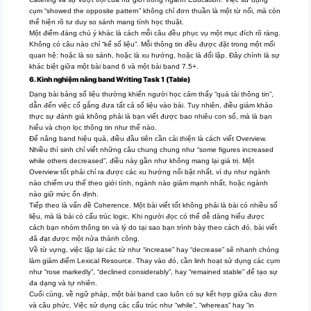
cụm “showed the opposite pattern” không chỉ đơn thuần là một từ nối, mà còn
thể hiện rõ tư duy so sánh mang tính học thuật.
Một điểm đáng chú ý khác là cách mỗi câu đều phục vụ một mục đích rõ ràng.
Không có câu nào chỉ “kể số liệu”. Mỗi thông tin đều được đặt trong một mối
quan hệ: hoặc là so sánh, hoặc là xu hướng, hoặc là đối lập. Đây chính là sự
khác biệt giữa một bài band 6 và một bài band 7.5+.
6. Kinh nghiệm nâng band Writing Task 1 (Table)
Dạng bài bảng số liệu thường khiến người học cảm thấy “quá tải thông tin”,
dẫn đến việc cố gắng đưa tất cả số liệu vào bài. Tuy nhiên, điều giám khảo
thực sự đánh giá không phải là bạn viết được bao nhiêu con số, mà là bạn
hiểu và chọn lọc thông tin như thế nào.
Để nâng band hiệu quả, điều đầu tiên cần cải thiện là cách viết Overview.
Nhiều thí sinh chỉ viết những câu chung chung như “some figures increased
while others decreased”, điều này gần như không mang lại giá trị. Một
Overview tốt phải chỉ ra được các xu hướng nổi bật nhất, ví dụ như ngành
nào chiếm ưu thế theo giới tính, ngành nào giảm mạnh nhất, hoặc ngành
nào giữ mức ổn định.
Tiếp theo là vấn đề Coherence. Một bài viết tốt không phải là bài có nhiều số
liệu, mà là bài có cấu trúc logic. Khi người đọc có thể dễ dàng hiểu được
cách bạn nhóm thông tin và lý do tại sao bạn trình bày theo cách đó, bài viết
đã đạt được một nửa thành công.
Về từ vựng, việc lặp lại các từ như “increase” hay “decrease” sẽ nhanh chóng
làm giảm điểm Lexical Resource. Thay vào đó, cần linh hoạt sử dụng các cụm
như “rose markedly”, “declined considerably”, hay “remained stable” để tạo sự
đa dạng và tự nhiên.
Cuối cùng, về ngữ pháp, một bài band cao luôn có sự kết hợp giữa câu đơn
và câu phức. Việc sử dụng các cấu trúc như “while”, “whereas” hay “in