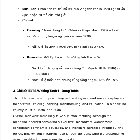
Mục đích:
Phân tích chi tiết số liệu của 2 ngành còn lại, nêu bật sự ổn
định hoặc ưu thế của một giới.
Chi tiết:
Catering:
* Nam: Tăng từ 16% lên 22% (giai đoạn 1986 – 1996),
sau đó chững lại/giữ nguyên vào năm 2006.
Nữ: Giữ ổn định ở mức 26% trong suốt cả 3 năm.
Education:
Đối lập hoàn toàn với ngành Sản xuất.
Nữ: Chiếm tỉ trọng rất cao và tăng đều đặn từ 33% (1986) lên
38% (2006).
Nam: Tỉ lệ thấp hơn nhưng cũng tăng nhẹ từ 13% lên 15%.
3. Giải đề IELTS Writing Task 1 – Dạng Table
The table compares the percentages of working men and women employed in
four sectors—catering, banking, manufacturing, and education—in a particular
country in 1986, 1996, and 2006.
Overall, men were more likely to work in manufacturing, although the
proportion declined considerably over time. By contrast, women were
consistently dominant in education, and this figure increased throughout the
period. Employment in banking rose for both genders, while the proportion of
women working in catering remained stable.