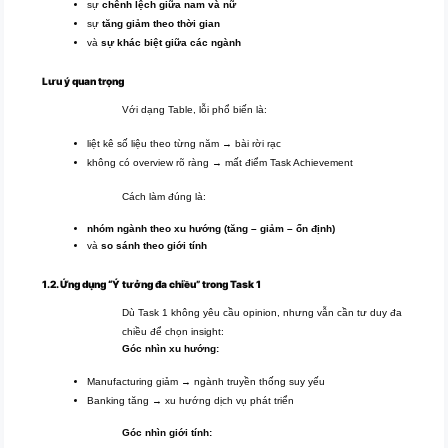
sự
chênh lệch giữa nam và nữ
sự
tăng giảm theo thời gian
và
sự khác biệt giữa các ngành
Lưu ý quan trọng
Với dạng Table, lỗi phổ biến là:
liệt kê số liệu theo từng năm → bài rời rạc
không có overview rõ ràng → mất điểm Task Achievement
Cách làm đúng là:
nhóm ngành theo xu hướng (tăng – giảm – ổn định)
và
so sánh theo giới tính
1.2. Ứng dụng “Ý tưởng đa chiều” trong Task 1
Dù Task 1 không yêu cầu opinion, nhưng vẫn cần tư duy đa
chiều để chọn insight:
Góc nhìn xu hướng:
Manufacturing giảm → ngành truyền thống suy yếu
Banking tăng → xu hướng dịch vụ phát triển
Góc nhìn giới tính: