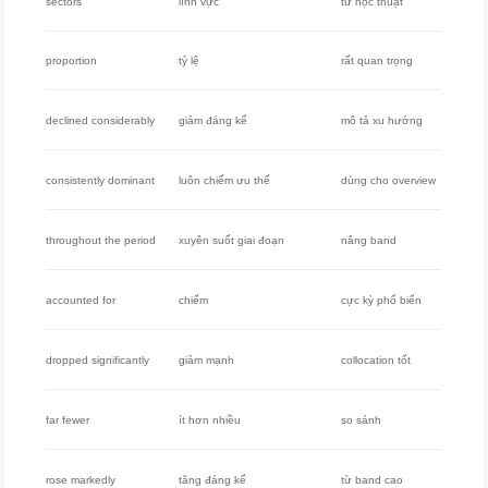
sectors
lĩnh vực
từ học thuật
proportion
tỷ lệ
rất quan trọng
declined considerably
giảm đáng kể
mô tả xu hướng
consistently dominant
luôn chiếm ưu thế
dùng cho overview
throughout the period
xuyên suốt giai đoạn
nâng band
accounted for
chiếm
cực kỳ phổ biến
dropped significantly
giảm mạnh
collocation tốt
far fewer
ít hơn nhiều
so sánh
rose markedly
tăng đáng kể
từ band cao