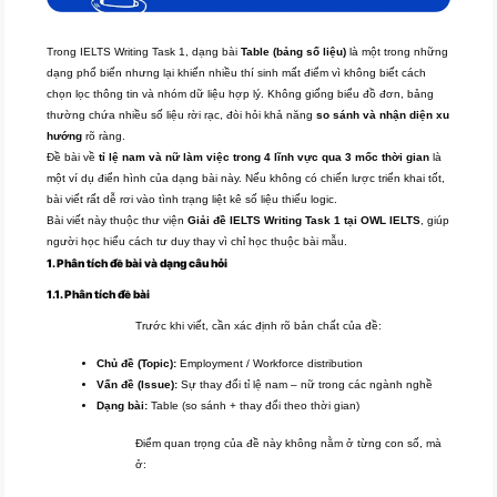
Trong IELTS Writing Task 1, dạng bài
Table (bảng số liệu)
là một trong những
dạng phổ biến nhưng lại khiến nhiều thí sinh mất điểm vì không biết cách
chọn lọc thông tin và nhóm dữ liệu hợp lý. Không giống biểu đồ đơn, bảng
thường chứa nhiều số liệu rời rạc, đòi hỏi khả năng
so sánh và nhận diện xu
hướng
rõ ràng.
Đề bài về
tỉ lệ nam và nữ làm việc trong 4 lĩnh vực qua 3 mốc thời gian
là
một ví dụ điển hình của dạng bài này. Nếu không có chiến lược triển khai tốt,
bài viết rất dễ rơi vào tình trạng liệt kê số liệu thiếu logic.
Bài viết này thuộc thư viện
Giải đề IELTS Writing Task 1 tại OWL IELTS
, giúp
người học hiểu cách tư duy thay vì chỉ học thuộc bài mẫu.
1. Phân tích đề bài và dạng câu hỏi
1.1. Phân tích đề bài
Trước khi viết, cần xác định rõ bản chất của đề:
Chủ đề (Topic):
Employment / Workforce distribution
Vấn đề (Issue):
Sự thay đổi tỉ lệ nam – nữ trong các ngành nghề
Dạng bài:
Table (so sánh + thay đổi theo thời gian)
Điểm quan trọng của đề này không nằm ở từng con số, mà
ở: