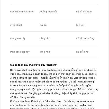
remained unchanged
không thay đổi
mô tả ổn định
in contrast
trái lại
liên kết
rising steadily
tăng đều
mô tả xu hướng
increased slightly
tăng nhẹ
chi tiết nhỏ
5. Bóc tách cấu trúc và tư duy “ăn điểm”
Điểm mấu chốt giúp bài viết này đạt band cao không nằm ở việc sử dụng từ
vựng phức tạp, mà ở cách tổ chức thông tin một cách có chiến lược. Thay vì
đi theo trình tự thời gian – một lỗi rất phổ biến khiến bài viết trở nên rời rạc –
bài đã lựa chọn cách nhóm dữ liệu theo xu hướng. Cụ thể, Manufacturing
được đặt cạnh Banking để tạo ra một sự đối lập rõ ràng giữa một ngành
đang suy giảm và một ngành đang phát triển. Đây không chỉ là cách trình bày
thông minh mà còn giúp giám khảo dễ dàng nhận thấy khả năng phân tích
dữ liệu của người viết.
Ở đoạn tiếp theo, Catering và Education được đặt chung trong một nhóm,
nhưng thay vì chỉ mô tả số liệu, bài viết nhấn mạnh vào tính ổn định của
Catering và sự vượt trội của nữ giới trong ngành Education. Việc sử dụng