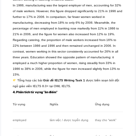
In 1986, manufacturing was the largest employer of men, accounting for 32%
of male workers. However, this figure dropped significantly to 21% in 1996 and
further to 17% in 2006. In comparison, far fewer women worked in
manufacturing, decreasing from 18% to only 6% by 2006. Meanwhile, the
percentage of men employed in banking rose markedly from 11% in 1986 to
21% in 2006, and the figure for women also increased from 12% to 19%.
Regarding catering, the proportion of male workers increased from 16% to
22% between 1986 and 1996 and then remained unchanged in 2006. In
contrast, women working in this sector consistently accounted for 26% in all
three years. Education showed the opposite pattern of manufacturing: it
employed a much higher proportion of women, rising steadily from 33% in
1986 to 38% in 2006, while the figure for men increased slightly from 13% to
15%.
Tổng hợp các bài
Giải đề IELTS Writing Task 1
được biên soạn bởi đội
ngũ giáo viên IELTS 8.0+ tại OWL IELTS.
4. Phân tích từ vựng “ăn điểm”
Từ vựng
Nghĩa
Ứng dụng
employed
làm việc / được tuyển dụng
thay cho “work”