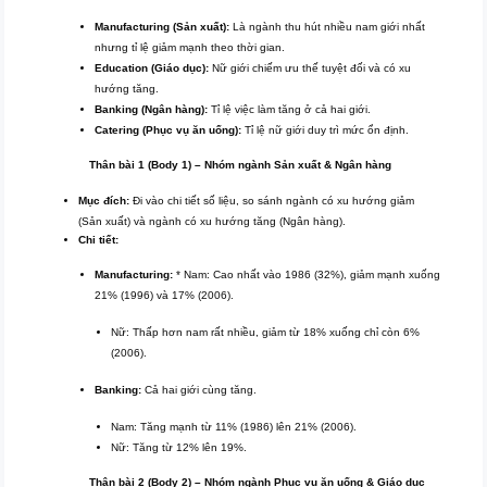
Manufacturing (Sản xuất):
Là ngành thu hút nhiều nam giới nhất
nhưng tỉ lệ giảm mạnh theo thời gian.
Education (Giáo dục):
Nữ giới chiếm ưu thế tuyệt đối và có xu
hướng tăng.
Banking (Ngân hàng):
Tỉ lệ việc làm tăng ở cả hai giới.
Catering (Phục vụ ăn uống):
Tỉ lệ nữ giới duy trì mức ổn định.
Thân bài 1 (Body 1) – Nhóm ngành Sản xuất & Ngân hàng
Mục đích:
Đi vào chi tiết số liệu, so sánh ngành có xu hướng giảm
(Sản xuất) và ngành có xu hướng tăng (Ngân hàng).
Chi tiết:
Manufacturing:
* Nam: Cao nhất vào 1986 (32%), giảm mạnh xuống
21% (1996) và 17% (2006).
Nữ: Thấp hơn nam rất nhiều, giảm từ 18% xuống chỉ còn 6%
(2006).
Banking:
Cả hai giới cùng tăng.
Nam: Tăng mạnh từ 11% (1986) lên 21% (2006).
Nữ: Tăng từ 12% lên 19%.
Thân bài 2 (Body 2) – Nhóm ngành Phục vụ ăn uống & Giáo dục