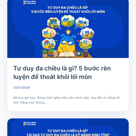
Tư duy đa chiều là gì? 5 bước rèn
luyện để thoát khỏi lối mòn
15/07/2026
Đã bao giờ bạn “đứng hình” giữa một cuộc tranh luận, hay đầu óc bỗng trở
nên “trắng xóa” không...