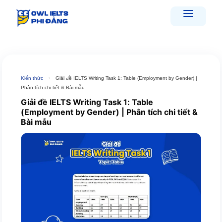
Skip
to
content
Kiến thức
›
Giải đề IELTS Writing Task 1: Table (Employment by Gender) |
Phân tích chi tiết & Bài mẫu
Giải đề IELTS Writing Task 1: Table
(Employment by Gender) | Phân tích chi tiết &
Bài mẫu