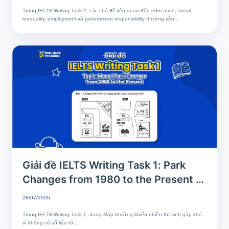
mẫu band 7+
Trong IELTS Writing Task 2, các chủ đề liên quan đến education, social
inequality, employment và government responsibility thường yêu...
Giải đề IELTS Writing Task 1: Park
Changes from 1980 to the Present |
Phân tích chi tiết & Bài mẫu band 8+
28/07/2026
Trong IELTS Writing Task 1, dạng Map thường khiến nhiều thí sinh gặp khó
vì không có số liệu rõ...