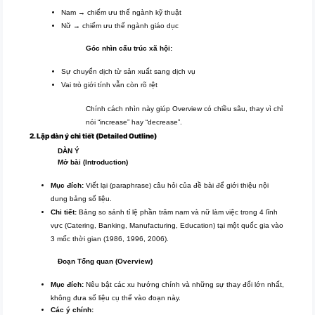
Nam → chiếm ưu thế ngành kỹ thuật
Nữ → chiếm ưu thế ngành giáo dục
Góc nhìn cấu trúc xã hội:
Sự chuyển dịch từ sản xuất sang dịch vụ
Vai trò giới tính vẫn còn rõ rệt
Chính cách nhìn này giúp Overview có chiều sâu, thay vì chỉ
nói “increase” hay “decrease”.
2. Lập dàn ý chi tiết (Detailed Outline)
DÀN Ý
Mở bài (Introduction)
Mục đích:
Viết lại (paraphrase) câu hỏi của đề bài để giới thiệu nội
dung bảng số liệu.
Chi tiết:
Bảng so sánh tỉ lệ phần trăm nam và nữ làm việc trong 4 lĩnh
vực (Catering, Banking, Manufacturing, Education) tại một quốc gia vào
3 mốc thời gian (1986, 1996, 2006).
Đoạn Tổng quan (Overview)
Mục đích:
Nêu bật các xu hướng chính và những sự thay đổi lớn nhất,
không đưa số liệu cụ thể vào đoạn này.
Các ý chính: