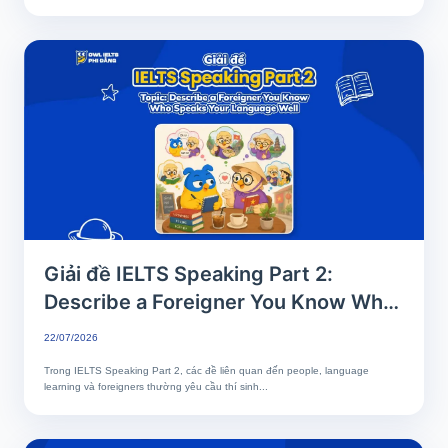
Giải đề IELTS Speaking Part 2:
Describe a Foreigner You Know Who
Speaks Your Language Well
22/07/2026
Trong IELTS Speaking Part 2, các đề liên quan đến people, language
learning và foreigners thường yêu cầu thí sinh...