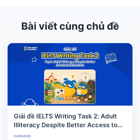
Bài viết cùng chủ đề
Giải đề IELTS Writing Task 2: Adult
Illiteracy Despite Better Access to
Education | Phân tích chi tiết & Bài
01/08/2026