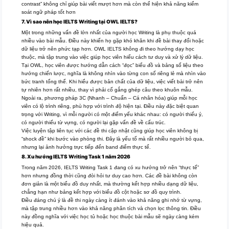
contrast” không chỉ giúp bài viết mượt hơn mà còn thể hiện khả năng kiểm
soát ngữ pháp tốt hơn
7. Vì sao nên học IELTS Writing tại OWL IELTS?
Một trong những vấn đề lớn nhất của người học Writing là phụ thuộc quá
nhiều vào bài mẫu. Điều này khiến họ gặp khó khăn khi đề bài thay đổi hoặc
dữ liệu trở nên phức tạp hơn. OWL IELTS không đi theo hướng dạy học
thuộc, mà tập trung vào việc giúp học viên hiểu cách tư duy và xử lý dữ liệu.
Tại OWL, học viên được hướng dẫn cách “đọc” biểu đồ và bảng số liệu theo
hướng chiến lược, nghĩa là không nhìn vào từng con số riêng lẻ mà nhìn vào
bức tranh tổng thể. Khi hiểu được bản chất của dữ liệu, việc viết bài trở nên
tự nhiên hơn rất nhiều, thay vì phải cố gắng ghép câu theo khuôn mẫu.
Ngoài ra, phương pháp 3C (Nhanh – Chuẩn – Cá nhân hóa) giúp mỗi học
viên có lộ trình riêng, phù hợp với trình độ hiện tại. Điều này đặc biệt quan
trọng với Writing, vì mỗi người có một điểm yếu khác nhau: có người thiếu ý,
có người thiếu từ vựng, có người lại gặp vấn đề về cấu trúc.
Việc luyện tập liên tục với các đề thi cập nhật cũng giúp học viên không bị
“shock đề” khi bước vào phòng thi. Đây là yếu tố mà rất nhiều người bỏ qua,
nhưng lại ảnh hưởng trực tiếp đến band điểm thực tế.
8. Xu hướng
IELTS
Writing Task 1 năm 2026
Trong năm 2026, IELTS Writing Task 1 đang có xu hướng trở nên “thực tế”
hơn nhưng đồng thời cũng đòi hỏi tư duy cao hơn. Các đề bài không còn
đơn giản là một biểu đồ duy nhất, mà thường kết hợp nhiều dạng dữ liệu,
chẳng hạn như bảng kết hợp với biểu đồ cột hoặc sơ đồ quy trình.
Điều đáng chú ý là đề thi ngày càng ít đánh vào khả năng ghi nhớ từ vựng,
mà tập trung nhiều hơn vào khả năng phân tích và chọn lọc thông tin. Điều
này đồng nghĩa với việc học tủ hoặc học thuộc bài mẫu sẽ ngày càng kém
hiệu quả.