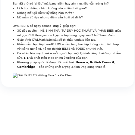
Bạn đã thử đủ “chiêu” mà band điểm hay aim mục tiêu vẫn đứng im?
Lịch học chồng chéo, không còn nhiều thời gian?
Không biết gỡ rối từ kỹ năng nào trước?
Mò mẫm đủ tips nhưng điểm vẫn hoài cố định?
OWL IELTS có ngay combo “ưng ý” giúp bạn:
3C độc quyền – HỆ SINH THÁI TƯ DUY HỌC THUẬT VÀ PHẢN BIỆN giúp
rút gọn 70% thời gian ôn luyện – tập trung ngay vào “chốt” band điểm.
Giáo trình OWLMark bám sát đề thi thật, update liên tục.
Phần mềm học tập LeadX LMS – nền tảng học tập thông minh, tích hợp
với công nghệ AI, hỗ trợ thi thử IELTS và TOEIC như thi thật.
Cá nhân hóa mạnh mẽ – mỗi người học một lộ trình riêng, bài được chấm
sửa 𝟭:𝟭 và phát triển theo chính ý tưởng của bạn.
Phương pháp quốc tế được đề xuất bởi: 𝗨𝗻𝗲𝘀𝗰𝗼, 𝗕𝗿𝗶𝘁𝗶𝘀𝗵 𝗖𝗼𝘂𝗻𝗰𝗶𝗹,
𝗖𝗮𝗺𝗯𝗿𝗶𝗱𝗴𝗲 – bảo chứng chất lượng & tính ứng dụng thực tế.