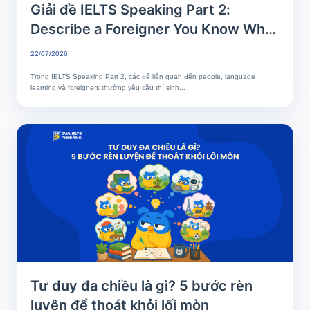
Giải đề IELTS Speaking Part 2:
Describe a Foreigner You Know Who
Speaks Your Language Well
22/07/2026
Trong IELTS Speaking Part 2, các đề liên quan đến people, language
learning và foreigners thường yêu cầu thí sinh...
Tư duy đa chiều là gì? 5 bước rèn
luyện để thoát khỏi lối mòn