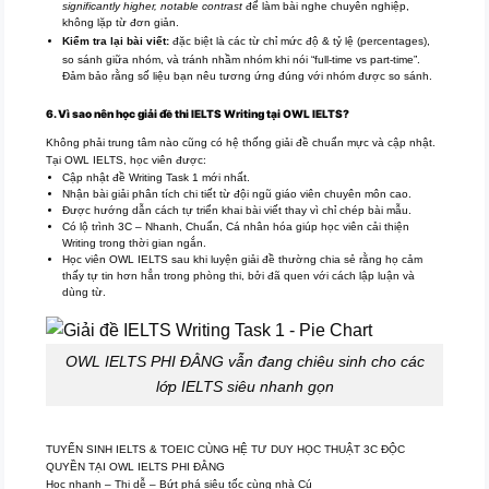
significantly higher, notable contrast
để làm bài nghe chuyên nghiệp,
không lặp từ đơn giản.
Kiểm tra lại bài viết:
đặc biệt là các từ chỉ mức độ & tỷ lệ (percentages),
so sánh giữa nhóm, và tránh nhầm nhóm khi nói “full-time vs part-time”.
Đảm bảo rằng số liệu bạn nêu tương ứng đúng với nhóm được so sánh.
6. Vì sao nên học giải đề thi IELTS Writing tại OWL IELTS?
Không phải trung tâm nào cũng có hệ thống giải đề chuẩn mực và cập nhật.
Tại OWL IELTS, học viên được:
Cập nhật đề Writing Task 1 mới nhất.
Nhận bài giải phân tích chi tiết từ đội ngũ giáo viên chuyên môn cao.
Được hướng dẫn cách tự triển khai bài viết thay vì chỉ chép bài mẫu.
Có lộ trình 3C – Nhanh, Chuẩn, Cá nhân hóa giúp học viên cải thiện
Writing trong thời gian ngắn.
Học viên OWL IELTS sau khi luyện giải đề thường chia sẻ rằng họ cảm
thấy tự tin hơn hẳn trong phòng thi, bởi đã quen với cách lập luận và
dùng từ.
OWL IELTS PHI ĐẰNG vẫn đang chiêu sinh cho các
lớp IELTS siêu nhanh gọn
TUYỂN SINH IELTS & TOEIC CÙNG HỆ TƯ DUY HỌC THUẬT 3C ĐỘC
QUYỀN TẠI OWL IELTS PHI ĐẰNG
Học nhanh – Thi dễ – Bứt phá siêu tốc cùng nhà Cú