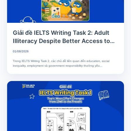
Giải đề IELTS Writing Task 2: Adult
Illiteracy Despite Better Access to
Education | Phân tích chi tiết & Bài
01/08/2026
mẫu band 7+
Trong IELTS Writing Task 2, các chủ đề liên quan đến education, social
inequality, employment và government responsibility thường yêu...