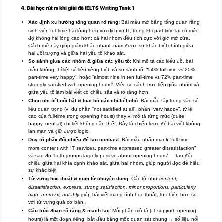
4.
Bài học rút ra khi giải đề IELTS Writing Task 1
Xác định xu hướng tổng quan rõ ràng:
Bài mẫu mở bằng tổng quan rằng
sinh viên full-time hài lòng hơn với dịch vụ IT, trong khi part-time lại có mức
độ không hài lòng cao hơn; cả hai nhóm đều tích cực với giờ mở cửa.
Cách mở này giúp giám khảo nhanh nắm được sự khác biệt chính giữa
hai đối tượng và giữa hai yếu tố khảo sát.
So sánh giữa các nhóm & giữa các yếu tố:
Khi mô tả các biểu đồ, bài
mẫu không chỉ liệt số liệu riêng biệt mà so sánh rõ: “54% full-time vs 20%
part-time very happy”, hoặc “almost nine in ten full-time vs 72% part-time
strongly satisfied with opening hours”. Việc so sánh trực tiếp giữa nhóm và
giữa yếu tố làm bài viết có chiều sâu và rõ ràng hơn.
Chọn chi tiết nổi bật & loại bỏ các chi tiết nhỏ:
Bài mẫu tập trung vào số
liệu quan trọng (ví dụ phần “not satisfied at all”, phần “very happy”, tỷ lệ
cao của full-time trong opening hours) thay vì mô tả từng mức (quite
happy, neutral) chi tiết không cần thiết. Đây là chiến lược để bài viết không
lan man và giữ được logic.
Duy trì phần đối chiếu để tạo contrast:
Bài mẫu nhấn mạnh “full-time
more content with IT services, part-time expressed greater dissatisfaction”
và sau đó “both groups largely positive about opening hours” — tạo đối
chiếu giữa hai khía cạnh khảo sát, giữa hai nhóm, giúp người đọc dễ hiểu
sự khác biệt.
Từ vựng học thuật & cụm từ chuyên dụng:
Các từ như
content,
dissatisfaction, express, strong satisfaction, minor proportions, particularly
high approval, notably
giúp bài viết mang tính học thuật, tự nhiên hơn so
với từ vựng quá cơ bản.
Cấu trúc đoạn rõ ràng & mạch lạc:
Mỗi phần mô tả (IT support, opening
hours) là một đoạn riêng, bắt đầu bằng mốc quan sát chung → số liệu nổi