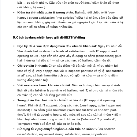
bật → so sánh nhóm. Cấu trúc này giúp người đọc / giám khảo dễ theo
dõi, không bị loạn ý.
Kiểm tra tính nhất quán & tương phản:
Bài mẫu đối chiếu tỷ lệ “very
happy / strong satisfaction / not satisfied” giữa hai nhóm, đảm bảo rằng số
liệu so sánh không gây mâu thuẫn và giữ nguyên logic. Học viên nên rà kỹ
các con số so sánh để tránh nhầm lẫn.
5. Cách áp dụng chiến lược giải đề IELTS Writing
Đọc kỹ đề & xác định dạng biểu đồ / chủ đề khảo sát:
Ngay khi nhìn đề
“the charts below show the levels of satisfaction … with IT support and
opening hours”, bạn cần xác định đây là dạng so sánh (comparison) giữa
hai nhóm và hai tiêu chí — sẽ có các mức độ hài lòng cần nêu rõ.
Ghi sơ dàn ý nhanh:
Chọn các điểm nổi bật cần mô tả: ví dụ nhóm full-
time có tỷ lệ “very happy” cao với IT support; part-time có tỷ lệ “not satisfied
at all” cao; cả hai nhóm đều tích cực với giờ mở cửa — và những điểm
tương đồng/khác biệt.
Viết overview trước khi vào chi tiết:
Nêu xu hướng chính — sự chênh
lệch rõ giữa full-time & part-time về hài lòng với IT, nhưng cả hai nhóm đều
có mức độ cao về hài lòng giờ mở cửa.
Trong phần thân bài:
mô tả chi tiết hai tiêu chí (IT support & opening
hours). Khi mô tả IT support: dùng các mức (very happy, quite happy, not
satisfied) + so sánh giữa hai nhóm (“over half full-time vs one-fifth part-
time”); khi mô tả opening hours: nêu mức độ cao của cả hai nhóm + điểm
khác biệt nhỏ. Luôn dùng so sánh khi mô tả (“whereas”, “by contrast”,
“compared with”) để làm nổi bật sự khác biệt.
Sử dụng từ vựng chuyên ngành & cấu trúc so sánh:
Ví dụ
content,
dissatisfaction, expressed strong satisfaction, minor proportions,