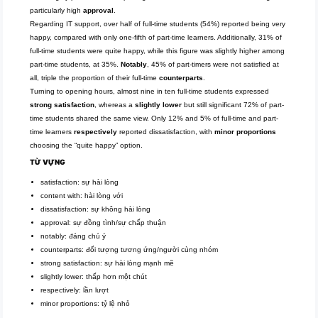
particularly high
approval
.
Regarding IT support, over half of full-time students (54%) reported being very
happy, compared with only one-fifth of part-time learners. Additionally, 31% of
full-time students were quite happy, while this figure was slightly higher among
part-time students, at 35%.
Notably
, 45% of part-timers were not satisfied at
all, triple the proportion of their full-time
counterparts
.
Turning to opening hours, almost nine in ten full-time students expressed
strong satisfaction
, whereas a
slightly lower
but still significant 72% of part-
time students shared the same view. Only 12% and 5% of full-time and part-
time learners
respectively
reported dissatisfaction, with
minor proportions
choosing the “quite happy” option.
TỪ VỰNG
satisfaction: sự hài lòng
content with: hài lòng với
dissatisfaction: sự không hài lòng
approval: sự đồng tình/sự chấp thuận
notably: đáng chú ý
counterparts: đối tượng tương ứng/người cùng nhóm
strong satisfaction: sự hài lòng mạnh mẽ
slightly lower: thấp hơn một chút
respectively: lần lượt
minor proportions: tỷ lệ nhỏ