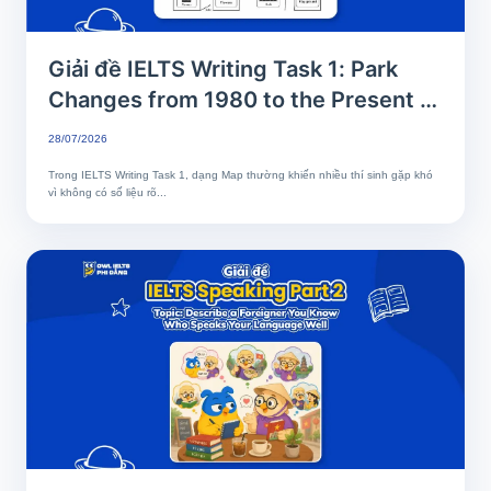
Giải đề IELTS Writing Task 1: Park
Changes from 1980 to the Present |
Phân tích chi tiết & Bài mẫu band 8+
28/07/2026
Trong IELTS Writing Task 1, dạng Map thường khiến nhiều thí sinh gặp khó
vì không có số liệu rõ...