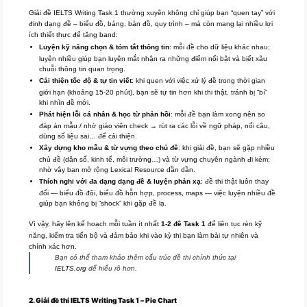
Giải đề IELTS Writing Task 1 thường xuyên không chỉ giúp bạn “quen tay” với
định dạng đề – biểu đồ, bảng, bản đồ, quy trình – mà còn mang lại nhiều lợi
ích thiết thực để tăng band:
Luyện kỹ năng chọn & tóm tắt thông tin
: mỗi đề cho dữ liệu khác nhau;
luyện nhiều giúp bạn luyện mắt nhận ra những điểm nổi bật và biết xâu
chuỗi thông tin quan trọng.
Cải thiện tốc độ & tự tin viết
: khi quen với việc xử lý đề trong thời gian
giới hạn (khoảng 15-20 phút), bạn sẽ tự tin hơn khi thi thật, tránh bị “bí”
khi nhìn đề mới.
Phát hiện lỗi cá nhân & học từ phản hồi
: mỗi đề bạn làm xong nên so
đáp án mẫu / nhờ giáo viên check → rút ra các lỗi về ngữ pháp, nối câu,
dùng số liệu sai… để cải thiện.
Xây dựng kho mẫu & từ vựng theo chủ đề
: khi giải đề, bạn sẽ gặp nhiều
chủ đề (dân số, kinh tế, môi trường…) và từ vựng chuyên ngành đi kèm;
nhờ vậy bạn mở rộng Lexical Resource dần dần.
Thích nghi với đa dạng dạng đề & luyện phản xạ
: đề thi thật luôn thay
đổi — biểu đồ đôi, biểu đồ hỗn hợp, process, maps — việc luyện nhiều đề
giúp bạn không bị “shock” khi gặp đề lạ.
Vì vậy, hãy lên kế hoạch mỗi tuần ít nhất
1-2 đề Task 1
để liên tục rèn kỹ
năng, kiểm tra tiến bộ và đảm bảo khi vào kỳ thi bạn làm bài tự nhiên và
chính xác hơn.
Bạn có thể tham khảo thêm cấu trúc đề thi chính thức tại
IELTS.org
để hiểu rõ hơn.
2. Giải đề thi IELTS Writing Task 1 – Pie Chart