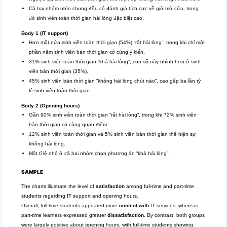
Cả hai nhóm nhìn chung đều có đánh giá tích cực về giờ mở cửa, trong
đó sinh viên toàn thời gian hài lòng đặc biệt cao.
Body 1 (IT support)
Hơn một nửa sinh viên toàn thời gian (54%) “rất hài lòng”, trong khi chỉ một
phần năm sinh viên bán thời gian có cùng ý kiến.
31% sinh viên toàn thời gian “khá hài lòng”, con số này nhỉnh hơn ở sinh
viên bán thời gian (35%).
45% sinh viên bán thời gian “không hài lòng chút nào”, cao gấp ba lần tỷ
lệ sinh viên toàn thời gian.
Body 2 (Opening hours)
Gần 90% sinh viên toàn thời gian “rất hài lòng”, trong khi 72% sinh viên
bán thời gian có cùng quan điểm.
12% sinh viên toàn thời gian và 5% sinh viên bán thời gian thể hiện sự
không hài lòng.
Một tỉ lệ nhỏ ở cả hai nhóm chọn phương án “khá hài lòng”.
SAMPLE
The charts illustrate the level of
satisfaction
among full-time and part-time
students regarding IT support and opening hours.
Overall, full-time students appeared more
content with
IT services, whereas
part-time learners expressed greater
dissatisfaction
. By contrast, both groups
were largely positive about opening hours, with full-time students showing