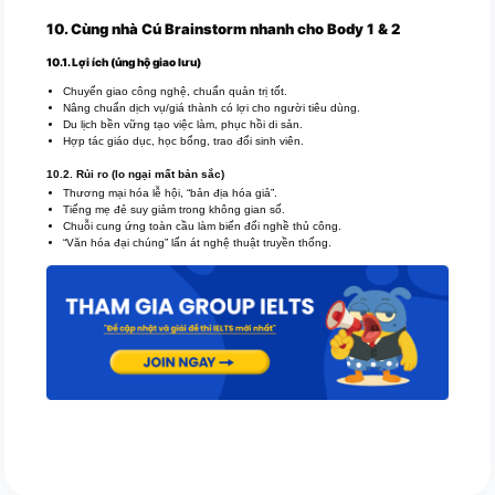
10. Cùng nhà Cú Brainstorm nhanh cho Body 1 & 2
10.1. Lợi ích (ủng hộ giao lưu)
Chuyển giao công nghệ, chuẩn quản trị tốt.
Nâng chuẩn dịch vụ/giá thành có lợi cho người tiêu dùng.
Du lịch bền vững tạo việc làm, phục hồi di sản.
Hợp tác giáo dục, học bổng, trao đổi sinh viên.
10.2. Rủi ro (lo ngại mất bản sắc)
Thương mại hóa lễ hội, “bản địa hóa giả”.
Tiếng mẹ đẻ suy giảm trong không gian số.
Chuỗi cung ứng toàn cầu làm biến đổi nghề thủ công.
“Văn hóa đại chúng” lấn át nghệ thuật truyền thống.
IELTS Writing Task 2 IELTS Writing Task 2 IELTS Writing Task 2 IELTS Writing
Task 2 IELTS Writing Task 2 IELTS Writing Task 2 IELTS Writing Task 2 IELTS
Writing Task 2 IELTS Writing Task 2 IELTS Writing Task 2