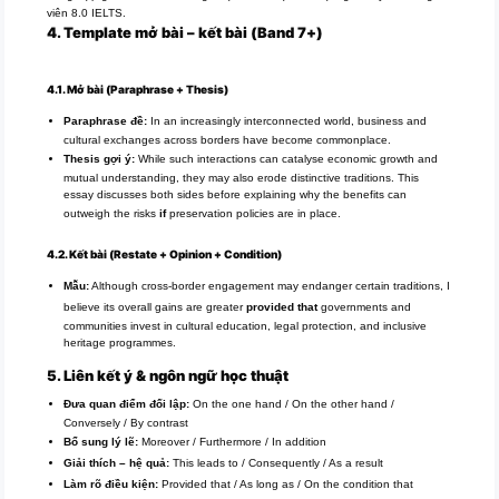
viên 8.0 IELTS.
4. Template mở bài – kết bài (Band 7+)
Giải đề IELTS Writing
Task 2
4.1. Mở bài (Paraphrase + Thesis)
Paraphrase đề:
In an increasingly interconnected world, business and
cultural exchanges across borders have become commonplace.
Thesis gợi ý:
While such interactions can catalyse economic growth and
mutual understanding, they may also erode distinctive traditions. This
essay discusses both sides before explaining why the benefits can
outweigh the risks
if
preservation policies are in place.
4.2. Kết bài (Restate + Opinion + Condition)
Mẫu:
Although cross-border engagement may endanger certain traditions, I
believe its overall gains are greater
provided that
governments and
communities invest in cultural education, legal protection, and inclusive
heritage programmes.
5. Liên kết ý & ngôn ngữ học thuật
Đưa quan điểm đối lập:
On the one hand / On the other hand /
Conversely / By contrast
Bổ sung lý lẽ:
Moreover / Furthermore / In addition
Giải thích – hệ quả:
This leads to / Consequently / As a result
Làm rõ điều kiện:
Provided that / As long as / On the condition that