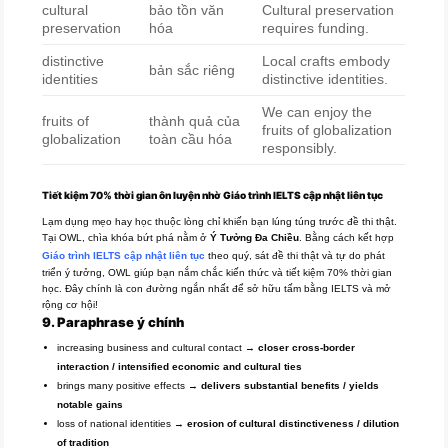
cultural
bảo tồn văn
Cultural preservation
preservation
hóa
requires funding.
distinctive
Local crafts embody
bản sắc riêng
identities
distinctive identities.
We can enjoy the
fruits of
thành quả của
fruits of globalization
globalization
toàn cầu hóa
responsibly.
Tiết kiệm 70% thời gian ôn luyện nhờ Giáo trình IELTS cập nhật liên tục
Lạm dụng mẹo hay học thuộc lòng chỉ khiến bạn lúng túng trước đề thi thật.
Tại OWL, chìa khóa bứt phá nằm ở
Ý Tưởng Đa Chiều
. Bằng cách kết hợp
Giáo trình IELTS cập nhật liên tục
theo quý, sát đề thi thật và tự do phát
triển ý tưởng, OWL giúp bạn nắm chắc kiến thức và tiết kiệm 70% thời gian
học. Đây chính là con đường ngắn nhất để sở hữu tấm bằng IELTS và mở
rộng cơ hội!
9. Paraphrase ý chính
increasing business and cultural contact →
closer cross-border
interaction / intensified economic and cultural ties
brings many positive effects →
delivers substantial benefits / yields
notable gains
loss of national identities →
erosion of cultural distinctiveness / dilution
of tradition