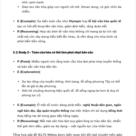
nhờ cạnh tranh.
Giao lưu văn hóa giúp con người cởi mở, khoan dung, có góc nhìn đa
chiều.
E (Example):
Sự kiện toàn cầu như
Olympic
hay
lễ hội văn hóa quốc tế
tạo cơ hội đối thoại liên văn hóa, giảm định kiến, tăng đoàn kết.
R (Reasoning):
Hợp tác kinh tế–văn hóa không chỉ mang lại lợi ích vật
chất mà còn xây dựng hiểu biết lẫn nhau, là nền tảng cho hòa bình và
phát triển bền vững.
3.2. Body 2 – Toàn cầu hóa có thể làm phai nhạt bản sắc
P (Point):
Nhiều người cho rằng toàn cầu hóa làm phai nhạt truyền thống
và bản sắc văn hóa dân tộc.
E (Explanation):
Sự lan rộng của truyền thông, thời trang, lối sống phương Tây có thể
lấn át giá trị địa phương.
Giới trẻ chuộng thương hiệu quốc tế, lối sống ngoại lai hơn là duy trì
phong tục cũ.
E (Example):
Ở một số nước đang phát triển,
nghệ thuật dân gian, ngôn
ngữ bản địa, tập quán truyền thống
mai một; thậm chí sử dụng
tiếng Anh
thay tiếng mẹ đẻ trong giao tiếp hằng ngày.
R (Reasoning):
Mất mát văn hóa làm suy giảm lòng tự hào dân tộc, khiến
thế giới đơn điệu, giảm sự đa dạng – một nguồn lực của nhân loại.
Tổng hợp giải đề IELTS Writing được biên soạn bởi đội ngũ chuyên môn giáo