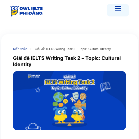
Skip
to
content
Kiến thức
›
Giải đề IELTS Writing Task 2 – Topic: Cultural Identity
Giải đề IELTS Writing Task 2 – Topic: Cultural
Identity