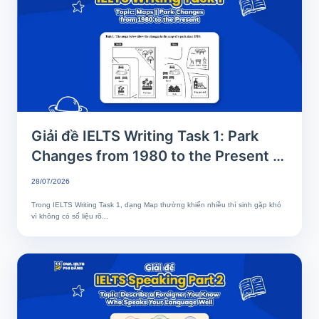
Giải đề IELTS Writing Task 1: Park
Changes from 1980 to the Present |
Phân tích chi tiết & Bài mẫu band 8+
28/07/2026
Trong IELTS Writing Task 1, dạng Map thường khiến nhiều thí sinh gặp khó
vì không có số liệu rõ...