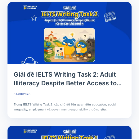
Giải đề IELTS Writing Task 2: Adult
Illiteracy Despite Better Access to
Education | Phân tích chi tiết & Bài
01/08/2026
mẫu band 7+
Trong IELTS Writing Task 2, các chủ đề liên quan đến education, social
inequality, employment và government responsibility thường yêu...