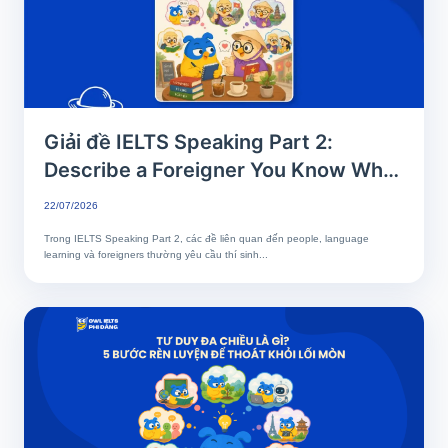
Giải đề IELTS Speaking Part 2:
Describe a Foreigner You Know Who
Speaks Your Language Well
22/07/2026
Trong IELTS Speaking Part 2, các đề liên quan đến people, language
learning và foreigners thường yêu cầu thí sinh...