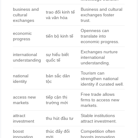
business and
Business and cultural
trao đổi kinh tế
cultural
exchanges foster
và văn hóa
exchanges
trust.
Openness can
economic
tiến bộ kinh tế
translate into
progress
economic progress.
Exchanges nurture
international
sự hiểu biết
international
understanding
quốc tế
understanding.
Tourism can
national
bản sắc dân
strengthen national
identity
tộc
identity if curated well.
Free trade allows
access new
tiếp cận thị
firms to access new
markets
trường mới
markets.
attract
Stable institutions
thu hút đầu tư
investment
attract investment.
boost
thúc đẩy đổi
Competition often
innovation
mới
boosts innovation.