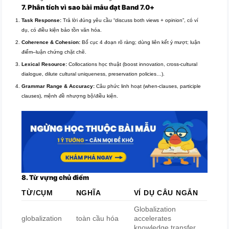
7. Phân tích vì sao bài mẫu đạt
Band 7.0+
Task Response:
Trả lời đúng yêu cầu “discuss both views + opinion”, có ví
dụ, có điều kiện bảo tồn văn hóa.
Coherence & Cohesion:
Bố cục 4 đoạn rõ ràng; dùng liên kết ý mượt; luận
điểm–luận chứng chặt chẽ.
Lexical Resource:
Collocations học thuật (boost innovation, cross-cultural
dialogue, dilute cultural uniqueness, preservation policies…).
Grammar Range & Accuracy:
Câu phức linh hoạt (when-clauses, participle
clauses), mệnh đề nhượng bộ/điều kiện.
8. Từ vựng chủ điểm
TỪ/CỤM
NGHĨA
VÍ DỤ CÂU NGẮN
Globalization
globalization
toàn cầu hóa
accelerates
knowledge transfer.