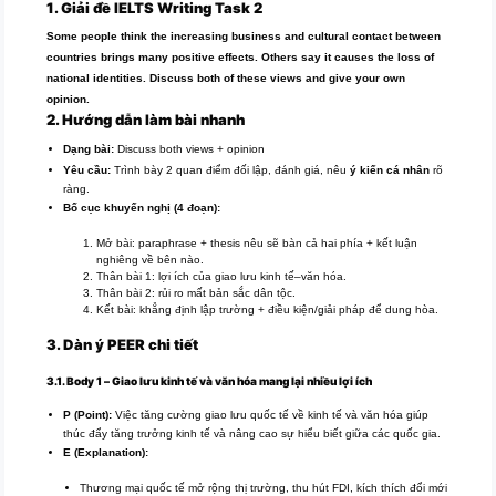
1. Giải đề IELTS Writing Task 2
Some people think the increasing business and cultural contact between
countries brings many positive effects. Others say it causes the loss of
national identities. Discuss both of these views and give your own
opinion.
2. Hướng dẫn làm bài nhanh
Giải đề IELTS Writing Task 2
Dạng bài:
Discuss both views + opinion
Yêu cầu:
Trình bày 2 quan điểm đối lập, đánh giá, nêu
ý kiến cá nhân
rõ
ràng.
Bố cục khuyến nghị (4 đoạn):
Mở bài: paraphrase + thesis nêu sẽ bàn cả hai phía + kết luận
nghiêng về bên nào.
Thân bài 1: lợi ích của giao lưu kinh tế–văn hóa.
Thân bài 2: rủi ro mất bản sắc dân tộc.
Kết bài: khẳng định lập trường + điều kiện/giải pháp để dung hòa.
3. Dàn ý PEER chi tiết
Giải đề IELTS Writing Task 2
3.1. Body 1 – Giao lưu kinh tế và văn hóa mang lại nhiều lợi ích
P (Point):
Việc tăng cường giao lưu quốc tế về kinh tế và văn hóa giúp
thúc đẩy tăng trưởng kinh tế và nâng cao sự hiểu biết giữa các quốc gia.
E (Explanation):
Thương mại quốc tế mở rộng thị trường, thu hút FDI, kích thích đổi mới