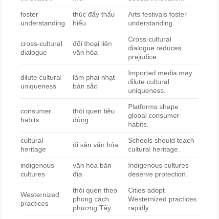
foster
thúc đẩy thấu
Arts festivals foster
understanding
hiểu
understanding.
Cross-cultural
cross-cultural
đối thoại liên
dialogue reduces
dialogue
văn hóa
prejudice.
Imported media may
dilute cultural
làm phai nhạt
dilute cultural
uniqueness
bản sắc
uniqueness.
Platforms shape
consumer
thói quen tiêu
global consumer
habits
dùng
habits.
cultural
Schools should teach
di sản văn hóa
heritage
cultural heritage.
indigenous
văn hóa bản
Indigenous cultures
cultures
địa
deserve protection.
thói quen theo
Cities adopt
Westernized
phong cách
Westernized practices
practices
phương Tây
rapidly.