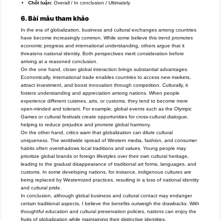
Chốt luận:
Overall / In conclusion / Ultimately
6. Bài mẫu tham khảo
In the era of globalization, business and cultural exchanges among countries
have become increasingly common. While some believe this trend promotes
economic progress and international understanding, others argue that it
threatens national identity. Both perspectives merit consideration before
arriving at a reasoned conclusion.
On the one hand, closer global interaction brings substantial advantages.
Economically, international trade enables countries to access new markets,
attract investment, and boost innovation through competition. Culturally, it
fosters understanding and appreciation among nations. When people
experience different cuisines, arts, or customs, they tend to become more
open-minded and tolerant. For example, global events such as the Olympic
Games or cultural festivals create opportunities for cross-cultural dialogue,
helping to reduce prejudice and promote global harmony.
On the other hand, critics warn that globalization can dilute cultural
uniqueness. The worldwide spread of Western media, fashion, and consumer
habits often overshadows local traditions and values. Young people may
prioritize global brands or foreign lifestyles over their own cultural heritage,
leading to the gradual disappearance of traditional art forms, languages, and
customs. In some developing nations, for instance, indigenous cultures are
being replaced by Westernized practices, resulting in a loss of national identity
and cultural pride.
In conclusion, although global business and cultural contact may endanger
certain traditional aspects, I believe the benefits outweigh the drawbacks. With
thoughtful education and cultural preservation policies, nations can enjoy the
fruits of globalization while maintaining their distinctive identities.