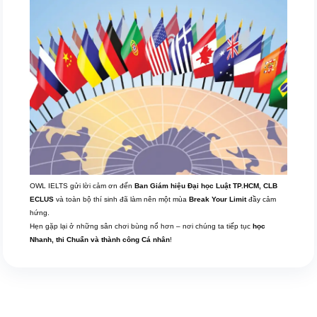
OWL IELTS gửi lời cảm ơn đến
Ban Giám hiệu Đại học Luật TP.HCM, CLB
ECLUS
và toàn bộ thí sinh đã làm nên một mùa
Break Your Limit
đầy cảm
hứng.
Hẹn gặp lại ở những sân chơi bùng nổ hơn – nơi chúng ta tiếp tục
học
Nhanh, thi Chuẩn và thành công Cá nhân
!