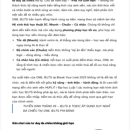
tư duy đa chiều
hội tụ. Chủ đề năm nay –
“Phá Vỡ Giới Hạn”
– không chỉ
thách thức kỹ năng tranh biện tiếng Anh của sinh viên, mà còn thôi thúc mỗi
cá nhân
bước ra khỏi vùng an toàn
, dám nói, dám suy nghĩ, dám phân tích
một vấn đề từ nhiều góc nhìn.
OWL IELTS hân hạnh đồng hành cùng sự kiện, mang theo sứ mệnh lan tỏa
Hệ sinh thái học thuật 3C: Nhanh – Chuẩn – Cá nhân
. Chúng tôi không chỉ
đem đến kiến thức mà còn xây dựng
phương pháp học tối ưu
, phù hợp với
từng bạn học viên nhưng vẫn đảm bảo:
Tốc độ (Nhanh):
tránh rườm rà, đi thẳng vào trọng tâm – học sao để dùng
ngay trong thi & thực tế
Độ chính xác (Chuẩn):
kiến thức không “mỳ ăn liền” thiếu logic, mà phải
logic – dùng đúng – hiểu đúng
Cá nhân hóa (Cá nhân):
mỗi bạn có xuất phát điểm khác nhau, OWL tin
rằng lộ trình học & chiến lược nên được cá nhân hoá để tối ưu hoá năng
lực mỗi người
Sự xuất hiện của OWL IELTS tại Break Your Limit 2025 không chỉ là đối tác tổ
chức, mà là điểm kết nối giữa
kỹ năng – tinh thần – hành động
; là lời cam kết
mang đến cho sinh viên HUFLIT / Đại học Luật / các trường bạn một hình ảnh
mới: học IELTS không phải áp lực, mà là hành trình phát triển bản thân, nơi
bạn được dẫn nhập, kiểm tra và thúc đẩy để vững vàng vượt qua giới hạn
của chính mình.
TUYỂN SINH THÁNG 09 – IELTS & TOEIC ÁP DỤNG SUY NGHĨ
ĐA CHIỀU TẠI OWL IELTS PHI ĐẰNG
Sân chơi của tư duy đa chiều không giới hạn