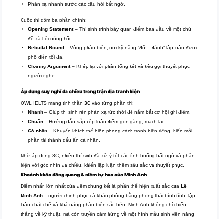
Phản xạ nhanh trước các câu hỏi bất ngờ.
Cuộc thi gồm ba phần chính:
Opening Statement
– Thí sinh trình bày quan điểm ban đầu về một chủ
đề xã hội nóng hổi.
Rebuttal Round
– Vòng phản biện, nơi kỹ năng “đỡ – đánh” lập luận được
phô diễn tối đa.
Closing Argument
– Khép lại với phần tổng kết và kêu gọi thuyết phục
người nghe.
Áp dụng suy nghĩ đa chiều trong trận địa tranh biện
OWL IELTS mang tinh thần
3C
vào từng phần thi:
Nhanh
– Giúp thí sinh rèn phản xạ tức thời để nắm bắt cơ hội ghi điểm.
Chuẩn
– Hướng dẫn sắp xếp luận điểm gọn gàng, mạch lạc.
Cá nhân
– Khuyến khích thể hiện phong cách tranh biện riêng, biến mỗi
phần thi thành dấu ấn cá nhân.
Nhờ áp dụng 3C, nhiều thí sinh đã xử lý tốt các tình huống bất ngờ và phản
biện với góc nhìn đa chiều, khiến lập luận thêm sâu sắc và thuyết phục.
Khoảnh khắc đăng quang & niềm tự hào của Minh Anh
Điểm nhấn lớn nhất của đêm chung kết là phần thể hiện xuất sắc của
Lê
Minh Anh
– người chinh phục cả khán phòng bằng phong thái bình tĩnh, lập
luận chặt chẽ và khả năng phản biện sắc bén. Minh Anh không chỉ chiến
thắng về kỹ thuật, mà còn truyền cảm hứng về một hình mẫu sinh viên năng