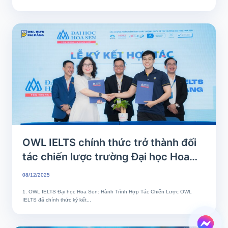
OWL IELTS chính thức trở thành đối
tác chiến lược trường Đại học Hoa
Sen
08/12/2025
1. OWL IELTS Đại học Hoa Sen: Hành Trình Hợp Tác Chiến Lược OWL
IELTS đã chính thức ký kết...