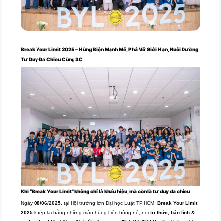
Break Your Limit 2025 – Hùng Biện Mạnh Mẽ, Phá Vỡ Giới Hạn, Nuôi Dưỡng
Tư Duy Đa Chiều Cùng 3C
Khi “Break Your Limit” không chỉ là khẩu hiệu, mà còn là tư duy đa chiều
Ngày
08/06/2025
, tại Hội trường lớn Đại học Luật TP.HCM,
Break Your Limit
2025
khép lại bằng những màn hùng biện bùng nổ, nơi
tri thức, bản lĩnh &