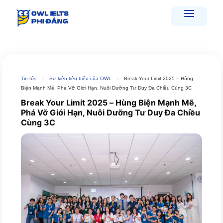
Skip
to
content
Tin tức
›
Sự kiện tiêu biểu của OWL
›
Break Your Limit 2025 – Hùng
Biện Mạnh Mẽ, Phá Vỡ Giới Hạn, Nuôi Dưỡng Tư Duy Đa Chiều Cùng 3C
Break Your Limit 2025 – Hùng Biện Mạnh Mẽ,
Phá Vỡ Giới Hạn, Nuôi Dưỡng Tư Duy Đa Chiều
Cùng 3C