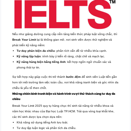
Nếu như giảng đường cung cấp nền tảng kiến thức pháp luật vững chắc, thì
Break Your Limit
lại là không gian mở, nơi sinh viên được thử nghiệm và
phát triển kỹ năng mềm:
Tư duy phản biện đa chiều
: phân tích vấn đề từ nhiều khía cạnh.
Kỹ năng lập luận
: trình bày ý kiến rõ ràng, chặt chẽ và mạch lạc.
Kỹ năng hùng biện bằng tiếng Anh
: kết hợp ngôn ngữ chuẩn xác và
phong thái tự tin.
Sự kết hợp này giúp cuộc thi trở thành
bước đệm
để sinh viên Luật tiến gần
hơn tới môi trường làm việc toàn cầu, nơi khả năng tranh biện và góc nhìn đa
chiều là yếu tố then chốt.
Những chiến binh tranh biện và hành trình vượt thử thách cùng tư duy đa
chiều
Break Your Limit 2025 quy tụ hàng chục thí sinh tài năng từ nhiều khoa và
năm học khác nhau của Đại học Luật TP.HCM. Trải qua vòng loại khắt khe,
các thí sinh được lựa chọn dựa trên:
Khả năng sử dụng tiếng Anh lưu loát.
Tư duy lập luận logic và phân tích đa chiều.