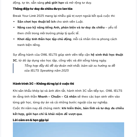
động, tự tin, sẵn sàng
phá giới hạn
và mở rộng tư duy.
Thông điệp tư duy đa chiều được lan tỏa
Break Your Limit 2025 mang lại nhiều giá trị vượt ngoài kết quả cuộc thi:
Sân chơi học thuật bổ ích
cho sinh viên Luật.
Nâng cao kỹ năng tiếng Anh, phản biện và tư duy đa chiều
– yếu tố
then chốt trong môi trường pháp lý quốc tế.
Khơi dậy tinh thần học tập chủ động
, mỗi cá nhân tìm ra phong cách
tranh biện riêng.
Sự đồng hành của OWL IELTS giúp sinh viên tiếp cận
hệ sinh thái học thuật
3C
, từ đó áp dụng vào học tập, công việc và đời sống hàng ngày.
Tổng hợp đầy đủ đề dự đoán mới nhất, bám sát xu hướng ra đề
của IELTS Speaking năm 2025
Hành trình 3C – Không dừng lại ở cuộc thi
Khi sân khấu khép lại và ánh đèn tắt, hành trình 3C vẫn tiếp tục. OWL IELTS
tin rằng tinh thần
Nhanh – Chuẩn – Cá nhân
sẽ theo các bạn sinh viên vào
từng giờ học, từng dự án và cả những bước ngoặt của sự nghiệp.
Cuộc thi năm nay đã chứng minh:
khi kiến thức, bản lĩnh và tư duy đa chiều
kết hợp, giới hạn chỉ là khái niệm để vượt qua
.
Lời cảm ơn & hẹn gặp lại