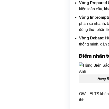
Vòng Prepared
kiện toàn cầu, kh
Vòng Imprompt
phản xạ nhanh, t
đồng thời phân t
Vòng Debate
: H
thông minh, dẫn c
Điểm nhấn t
Hùng B
OWL IELTS không 
thi: