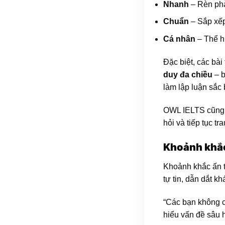
Nhanh
– Rèn phả
Chuẩn
– Sắp xếp 
Cá nhân
– Thể h
Đặc biệt, các bài
duy đa chiều
– b
làm lập luận sắc
OWL IELTS cũng
hỏi và tiếp tục tr
Khoảnh khắ
Khoảnh khắc ấn tư
tự tin, dẫn dắt k
“Các bạn không c
hiểu vấn đề sâu h