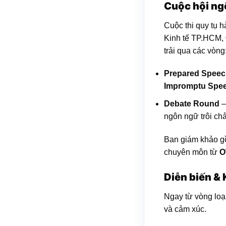
Cuộc hội ng
Cuộc thi quy tụ 
Kinh tế TP.HCM,
trải qua các vòng
Prepared Spee
Impromptu Spe
Debate Round
–
ngôn ngữ trôi chả
Ban giám khảo gồ
chuyên môn từ
O
Diễn biến & 
Ngay từ vòng loại
và cảm xúc.