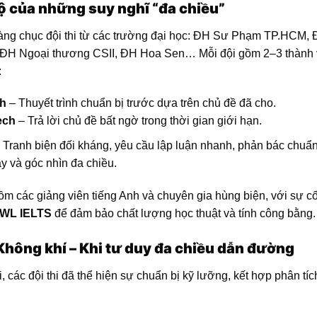
ộ của những suy nghĩ “đa chiều”
hàng chục đội thi từ các trường đại học: ĐH Sư Phạm TP.HCM,
 ĐH Ngoại thương CSII, ĐH Hoa Sen… Mỗi đội gồm 2–3 thành 
:
ch
– Thuyết trình chuẩn bị trước dựa trên chủ đề đã cho.
ech
– Trả lời chủ đề bất ngờ trong thời gian giới hạn.
 Tranh biện đối kháng, yêu cầu lập luận nhanh, phản bác chuẩn
y và góc nhìn đa chiều.
m các giảng viên tiếng Anh và chuyên gia hùng biện, với sự c
WL IELTS
để đảm bảo chất lượng học thuật và tính công bằng.
Không khí – Khi tư duy đa chiều dẫn đường
, các đội thi đã thể hiện sự chuẩn bị kỹ lưỡng, kết hợp phân tíc