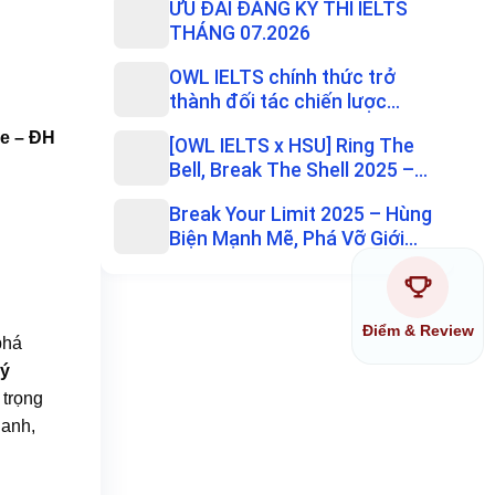
ƯU ĐÃI ĐĂNG KÝ THI IELTS
THÁNG 07.2026
OWL IELTS chính thức trở
thành đối tác chiến lược
trường Đại...
e – ĐH
[OWL IELTS x HSU] Ring The
Bell, Break The Shell 2025 –
Bứt ...
Break Your Limit 2025 – Hùng
Biện Mạnh Mẽ, Phá Vỡ Giới
Hạn, ...
Điểm & Review
phá
 ý
 trọng
hanh,