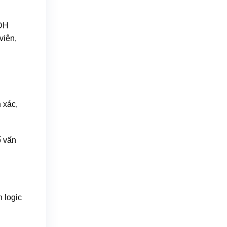
 ĐH
viên,
 xác,
ố vấn
h logic