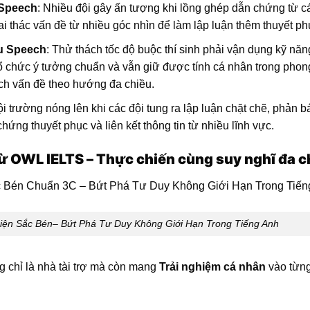
 Speech
: Nhiều đội gây ấn tượng khi lồng ghép dẫn chứng từ c
ai thác vấn đề từ nhiều góc nhìn để làm lập luận thêm thuyết ph
u Speech
: Thử thách tốc độ buộc thí sinh phải vận dụng kỹ năn
ổ chức ý tưởng chuẩn và vẫn giữ được tính cá nhân trong phon
ích vấn đề theo hướng đa chiều.
ội trường nóng lên khi các đội tung ra lập luận chặt chẽ, phản b
hứng thuyết phục và liên kết thông tin từ nhiều lĩnh vực.
ừ OWL IELTS – Thực chiến cùng suy nghĩ đa c
iện Sắc Bén– Bứt Phá Tư Duy Không Giới Hạn Trong Tiếng Anh
chỉ là nhà tài trợ mà còn mang
Trải nghiệm cá nhân
vào từn