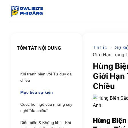
Skip
to
content
Tin tức
›
Sự ki
TÓM TẮT NỘI DUNG
Giới Hạn Trong 
Hùng Biệ
Giới Hạn
Khi tranh biện với Tư duy đa
chiều
Chiều
Mục tiêu sự kiện
Cuộc hội ngộ của những suy
nghĩ “đa chiều”
Hùng Biện 
Diễn biến & Không khí – Khi