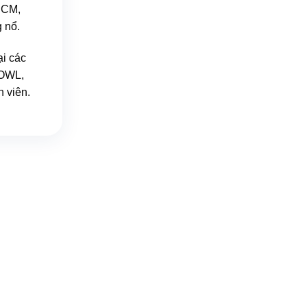
HCM,
 nổ.
ại các
 OWL,
h viên.