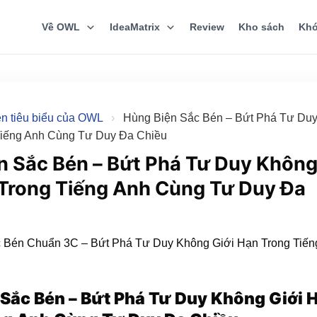
Về OWL
IdeaMatrix
Review
Kho sách
Khó
ện tiêu biểu của OWL
›
Hùng Biện Sắc Bén – Bứt Phá Tư Du
Tiếng Anh Cùng Tư Duy Đa Chiều
n Sắc Bén – Bứt Phá Tư Duy Khôn
 Trong Tiếng Anh Cùng Tư Duy Đa
Sắc Bén – Bứt Phá Tư Duy Không Giới 