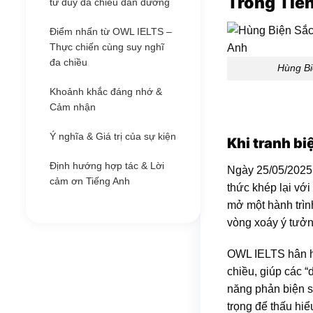
Trong Tiế
tư duy đa chiều dẫn đường
Điểm nhấn từ OWL IELTS –
Thực chiến cùng suy nghĩ
đa chiều
Hùng Bi
Khoảnh khắc đáng nhớ &
Cảm nhận
Ý nghĩa & Giá trị của sự kiện
Khi tranh bi
Định hướng hợp tác & Lời
Ngày 25/05/2025
cảm ơn Tiếng Anh
thức khép lại vớ
mở một hành trìn
vòng xoáy ý tưởng
OWL IELTS hân hạ
chiều, giúp các “
năng phản biện s
trọng để thấu hiể