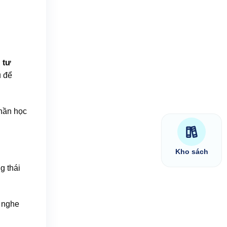
n
tư
u để
thần học
Kho sách
g thái
i nghe