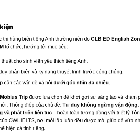
 kiện
c thi hùng biện tiếng Anh thường niên do
CLB ED English Zon
CM
tổ chức, hướng tới mục tiêu:
thuật cho sinh viên yêu thích tiếng Anh.
duy phản biện và kỹ năng thuyết trình trước công chúng.
ếp cận các vấn đề xã hội
dưới góc nhìn đa chiều
.
Mobius Trip
được lựa chọn để khơi gợi sự sáng tạo và khám 
mới. Thông điệp của chủ đề:
Tư duy không ngừng vận động,
và phát triển liên tục
– hoàn toàn tương đồng với triết lý Tôn
của OWL IELTS, nơi mỗi lập luận đều được mài giũa để vừa n
ể hiện cá tính riêng.