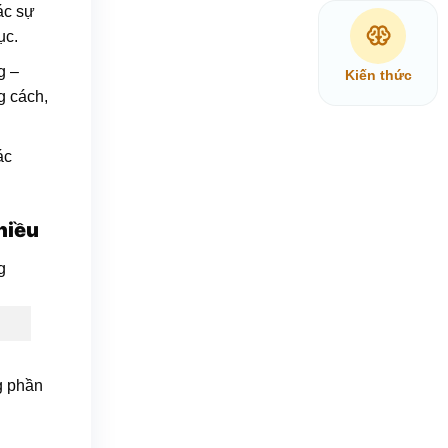
ác sự
ục.
g –
Kiến thức
g cách,
ác
hiều
g phần