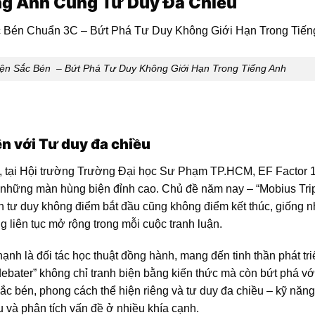
ng Anh Cùng Tư Duy Đa Chiều
ện Sắc Bén – Bứt Phá Tư Duy Không Giới Hạn Trong Tiếng Anh
ện với Tư duy đa chiều
, tại Hội trường Trường Đại học Sư Phạm TP.HCM, EF Factor 1
i những màn hùng biện đỉnh cao. Chủ đề năm nay – “Mobius Trip
h tư duy không điểm bắt đầu cũng không điểm kết thúc, giống 
 liên tục mở rộng trong mỗi cuộc tranh luận.
nh là đối tác học thuật đồng hành, mang đến tinh thần phát tri
debater” không chỉ tranh biện bằng kiến thức mà còn bứt phá vớ
ắc bén, phong cách thể hiện riêng và tư duy đa chiều – kỹ năn
u và phân tích vấn đề ở nhiều khía cạnh.