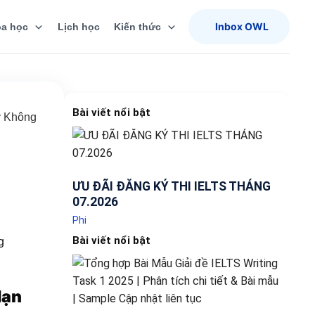
Inbox OWL
a học
Lịch học
Kiến thức
Bài viết nổi bật
y Không
g
ƯU ĐÃI ĐĂNG KÝ THI IELTS THÁNG
07.2026
Phi
Bài viết nổi bật
Hạn