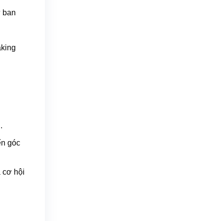
ừ ban
aking
.
ển góc
 cơ hội