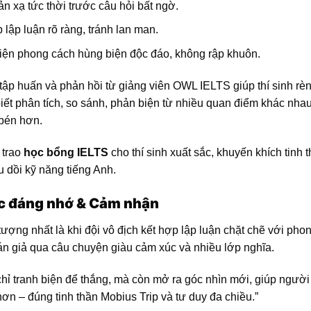
n xạ tức thời trước câu hỏi bất ngờ.
lập luận rõ ràng, tránh lan man.
iện phong cách hùng biện độc đáo, không rập khuôn.
 tập huấn và phản hồi từ giảng viên OWL IELTS giúp thí sinh rè
iết phân tích, so sánh, phản biện từ nhiều quan điểm khác nha
 bén hơn.
 trao
học bổng IELTS
cho thí sinh xuất sắc, khuyến khích tinh 
au dồi kỹ năng tiếng Anh.
c đáng nhớ & Cảm nhận
ợng nhất là khi đội vô địch kết hợp lập luận chặt chẽ với phon
hán giả qua câu chuyện giàu cảm xúc và nhiều lớp nghĩa.
hỉ tranh biện để thắng, mà còn mở ra góc nhìn mới, giúp ngườ
ơn – đúng tinh thần Mobius Trip và tư duy đa chiều.”