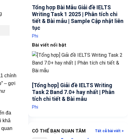
Tổng hợp Bài Mẫu Giải đề IELTS
Writing Task 1 2025 | Phân tích chi
tiết & Bài mẫu | Sample Cập nhật liên
tục
Phi
Bài viết nổi bật
1 chính
” – gợi
[Tổng hợp] Giải đề IELTS Writing
như
Task 2 Band 7.0+ hay nhất | Phân
tích chi tiết & Bài mẫu
Phi
ển đa
i khả
g quan
CÓ THỂ BẠN QUAN TÂM
Tất cả bài viết >