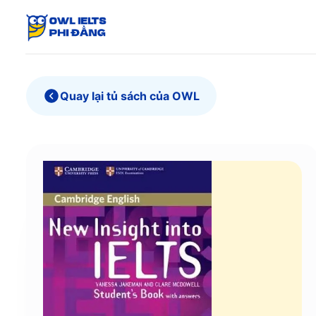
Skip
to
content
Quay lại tủ sách của OWL