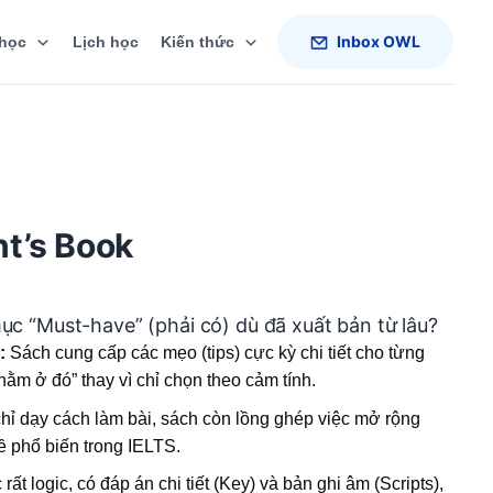
Inbox OWL
học
Lịch học
Kiến thức
nt’s Book
c “Must-have” (phải có) dù đã xuất bản từ lâu?
:
Sách cung cấp các mẹo (tips) cực kỳ chi tiết cho từng
 nằm ở đó” thay vì chỉ chọn theo cảm tính.
ỉ dạy cách làm bài, sách còn lồng ghép việc mở rộng
ề phổ biến trong IELTS.
rất logic, có đáp án chi tiết (Key) và bản ghi âm (Scripts),