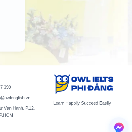
17 399
e@owlenglish.vn
Learn Happily Succeed Easily
ư Vạn Hạnh, P.12,
TP.HCM