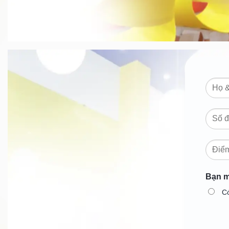
Bạn m
C