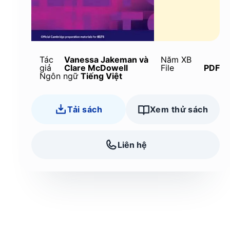
Tác
Vanessa Jakeman và
Năm XB
giả
Clare McDowell
File
PDF
Ngôn ngữ
Tiếng Việt
Tải sách
Xem thử sách
Liên hệ