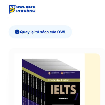
Skip
to
content
Quay lại tủ sách của OWL