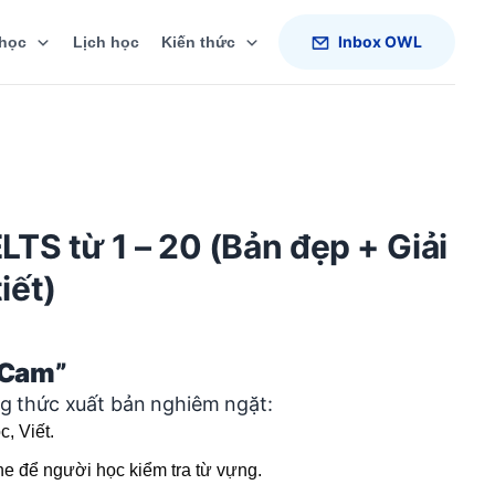
Inbox OWL
học
Lịch học
Kiến thức
LTS từ 1 – 20 (Bản đẹp + Giải
tiết)
“Cam”
g thức xuất bản nghiêm ngặt:
, Viết.
e để người học kiểm tra từ vựng.