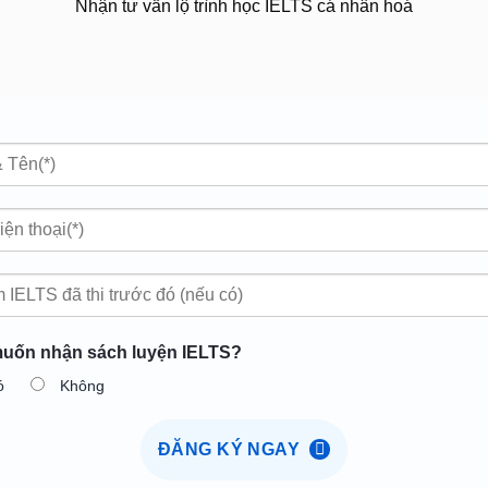
Nhận tư vấn lộ trình học IELTS cá nhân hoá
uốn nhận sách luyện IELTS?
ó
Không
ĐĂNG KÝ NGAY