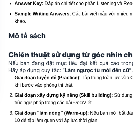
Answer Key:
Đáp án chi tiết cho phần Listening và Rea
Sample Writing Answers:
Các bài viết mẫu với nhiều 
khảo.
Mô tả sách
Chiến thuật sử dụng từ góc nhìn c
Nếu bạn đang đặt mục tiêu đạt kết quả cao trong
Hãy áp dụng quy tắc:
“Làm ngược từ mới đến cũ”
.
Giai đoạn luyện đề (Practice):
Tập trung toàn lực vào
C
khi bước vào phòng thi thật.
Giai đoạn xây dựng kỹ năng (Skill building):
Sử dụn
trúc ngữ pháp trong các bài Đọc/Viết.
Giai đoạn “làm nóng” (Warm-up):
Nếu bạn mới bắt đầu 
10
để tập làm quen với áp lực thời gian.