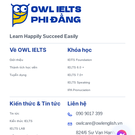
Learn Happily Succeed Easily
Về OWL IELTS
Khóa học
Giới thiệu
IElTS Foundation
Thành tích học viên
IELTS 6.0 +
Tuyển dụng
IELTS 7.0+
IELTS Speaking
IPA Pronuciation
Kiến thức & Tin tức
Liên hệ
090 9017 399
Tin tức
Kiến thức IELTS
owlcare@owlenglish.vn
IELTS LAB
824/6 Sư Vạn Hạnh,