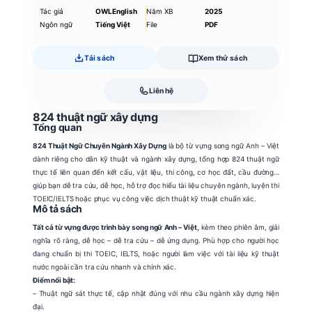
Tác giả
OWLEnglish
Năm XB
2025
Ngôn ngữ
Tiếng Việt
File
PDF
Tải sách
Xem thử sách
Liên hệ
824 thuật ngữ xây dựng
Tổng quan
824 Thuật Ngữ Chuyên Ngành Xây Dựng
là bộ từ vựng song ngữ Anh – Việt
dành riêng cho dân kỹ thuật và ngành xây dựng, tổng hợp 824 thuật ngữ
thực tế liên quan đến kết cấu, vật liệu, thi công, cơ học đất, cầu đường…
giúp bạn dễ tra cứu, dễ học, hỗ trợ đọc hiểu tài liệu chuyên ngành, luyện thi
TOEIC/IELTS hoặc phục vụ công việc dịch thuật kỹ thuật chuẩn xác.
Mô tả sách
Tất cả từ vựng được trình bày song ngữ Anh – Việt,
kèm theo phiên âm, giải
nghĩa rõ ràng, dễ học – dễ tra cứu – dễ ứng dụng. Phù hợp cho người học
đang chuẩn bị thi TOEIC, IELTS, hoặc người làm việc với tài liệu kỹ thuật
nước ngoài cần tra cứu nhanh và chính xác.
Điểm nổi bật:
– Thuật ngữ sát thực tế, cập nhật đúng với nhu cầu ngành xây dựng hiện
đại.