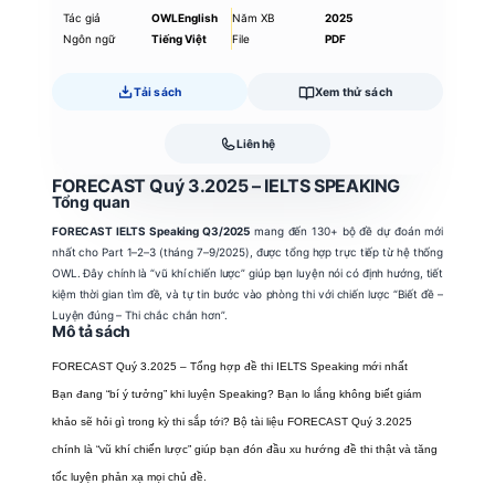
Tác giả
OWLEnglish
Năm XB
2025
Ngôn ngữ
Tiếng Việt
File
PDF
Tải sách
Xem thử sách
Liên hệ
FORECAST Quý 3.2025 – IELTS SPEAKING
Tổng quan
FORECAST IELTS Speaking Q3/2025
mang đến 130+ bộ đề dự đoán mới
nhất cho Part 1–2–3 (tháng 7–9/2025), được tổng hợp trực tiếp từ hệ thống
OWL. Đây chính là “vũ khí chiến lược” giúp bạn luyện nói có định hướng, tiết
kiệm thời gian tìm đề, và tự tin bước vào phòng thi với chiến lược “Biết đề –
Luyện đúng – Thi chắc chắn hơn”.
Mô tả sách
FORECAST Quý 3.2025 – Tổng hợp đề thi IELTS Speaking mới nhất
Bạn đang “bí ý tưởng” khi luyện Speaking? Bạn lo lắng không biết giám
khảo sẽ hỏi gì trong kỳ thi sắp tới? Bộ tài liệu FORECAST Quý 3.2025
chính là “vũ khí chiến lược” giúp bạn đón đầu xu hướng đề thi thật và tăng
tốc luyện phản xạ mọi chủ đề.