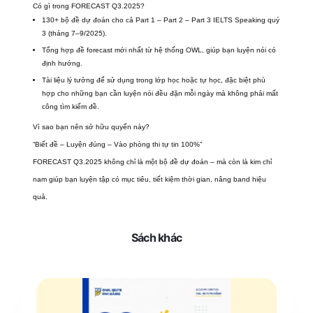
Có gì trong FORECAST Q3.2025?
130+ bộ đề dự đoán cho cả Part 1 – Part 2 – Part 3 IELTS Speaking quý
3 (tháng 7–9/2025).
Tổng hợp đề forecast mới nhất từ hệ thống OWL, giúp bạn luyện nói có
định hướng.
Tài liệu lý tưởng để sử dụng trong lớp học hoặc tự học, đặc biệt phù
hợp cho những bạn cần luyện nói đều đặn mỗi ngày mà không phải mất
công tìm kiếm đề.
Vì sao bạn nên sở hữu quyển này?
“Biết đề – Luyện đúng – Vào phòng thi tự tin 100%”
FORECAST Q3.2025 không chỉ là một bộ đề dự đoán – mà còn là
kim chỉ
nam giúp bạn luyện tập có mục tiêu
, tiết kiệm thời gian, nâng band hiệu
quả.
Sách khác