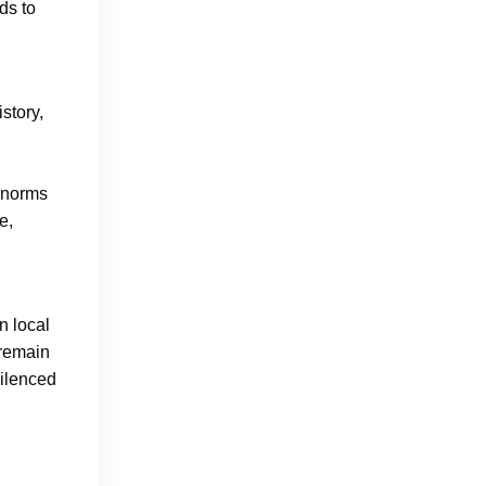
ds to
story,
 norms
e,
n local
 remain
silenced