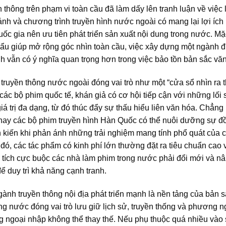
n thông trên phạm vi toàn cầu đã làm dấy lên tranh luận về việc 
nh và chương trình truyền hình nước ngoài có mang lại lợi ích
ốc gia nên ưu tiên phát triển sản xuất nội dung trong nước. M
ẩu giúp mở rộng góc nhìn toàn cầu, việc xây dựng một ngành đ
h vẫn có ý nghĩa quan trọng hơn trong việc bảo tồn bản sắc vă
 truyền thông nước ngoài đóng vai trò như một “cửa sổ nhìn ra 
các bộ phim quốc tế, khán giả có cơ hội tiếp cận với những lối 
á trị đa dạng, từ đó thúc đẩy sự thấu hiểu liên văn hóa. Chẳng
hay các bộ phim truyền hình Hàn Quốc có thể nuôi dưỡng sự đ
 kiến khi phản ánh những trải nghiệm mang tính phổ quát của 
đó, các tác phẩm có kinh phí lớn thường đặt ra tiêu chuẩn cao 
c tích cực buộc các nhà làm phim trong nước phải đổi mới và n
để duy trì khả năng cạnh tranh.
gành truyền thông nội địa phát triển mạnh là nền tảng của bản 
ong nước đóng vai trò lưu giữ lịch sử, truyền thống và phương 
g ngoại nhập không thể thay thế. Nếu phụ thuộc quá nhiều vào