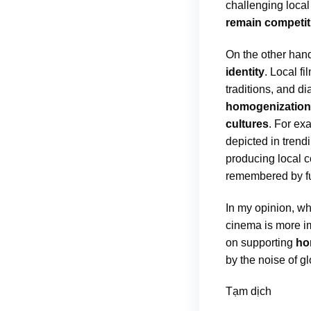
challenging local
remain competit
On the other hand
identity
. Local 
traditions, and dia
homogenization
cultures
. For ex
depicted in trend
producing local c
remembered by fu
In my opinion, wh
cinema is more im
on supporting
ho
by the noise of g
Tạm dịch