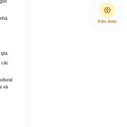
ngôn
 nhà
Kiến thức
 gia.
à các
ltural
i và