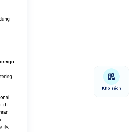
 dung
foreign
stering
Kho sách
ional
hich
rean
n
lity,