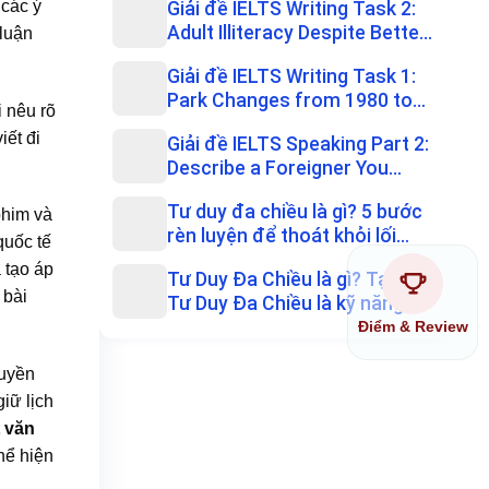
 các ý
Giải đề IELTS Writing Task 2:
Adult Illiteracy Despite Bette...
 luận
Giải đề IELTS Writing Task 1:
Park Changes from 1980 to
i nêu rõ
the ...
iết đi
Giải đề IELTS Speaking Part 2:
Describe a Foreigner You
Know...
Tư duy đa chiều là gì? 5 bước
 phim và
rèn luyện để thoát khỏi lối
quốc tế
mò...
 tạo áp
Tư Duy Đa Chiều là gì? Tại sao
 bài
Tư Duy Đa Chiều là kỹ năng
si...
Điểm & Review
ruyền
giữ lịch
 văn
hể hiện