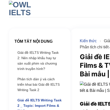
Skip
to
content
Kiến thức
›
Giả
TÓM TẮT NỘI DUNG
Phân tích chi tiế
Giải đề IELTS Writing Task
Giải đề I
2: Nên nhập khẩu hay tự
sản xuất phim và chương
Films & T
trình truyền hình?
Bài mẫu |
Phân tích dàn ý và cách
triển khai bài Giải đề IELTS
Writing Task 2
Giải đề IELTS Writing Task
Giải đề IELT
2 _ Topic: Import Films &