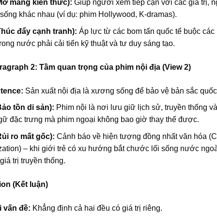
Mở mang kiến thức):
Giúp người xem tiếp cận với các giá trị, 
 sống khác nhau (ví dụ: phim Hollywood, K-dramas).
Thúc đẩy cạnh tranh):
Áp lực từ các bom tấn quốc tế buộc các
rong nước phải cải tiến kỹ thuật và tư duy sáng tạo.
ragraph 2: Tầm quan trọng của phim nội địa (View 2)
tence:
Sản xuất nội địa là xương sống để bảo vệ bản sắc quốc
ảo tồn di sản):
Phim nội là nơi lưu giữ lịch sử, truyền thống v
ữ đặc trưng mà phim ngoại không bao giờ thay thế được.
Rủi ro mất gốc):
Cảnh báo về hiện tượng đồng nhất văn hóa (Cu
tion) – khi giới trẻ có xu hướng bắt chước lối sống nước ngoà
iá trị truyền thống.
ion (Kết luận)
i vấn đề:
Khẳng định cả hai đều có giá trị riêng.