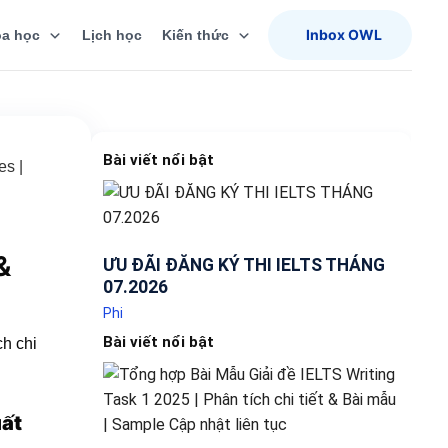
Inbox OWL
a học
Lịch học
Kiến thức
Bài viết nổi bật
es |
&
ƯU ĐÃI ĐĂNG KÝ THI IELTS THÁNG
07.2026
Phi
Bài viết nổi bật
uất