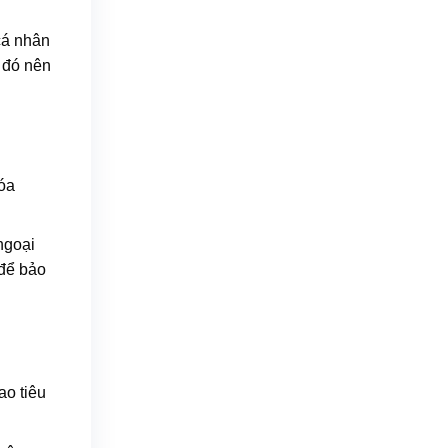
 cá nhân
o đó nên
hóa
ngoại
 để bảo
ao tiêu