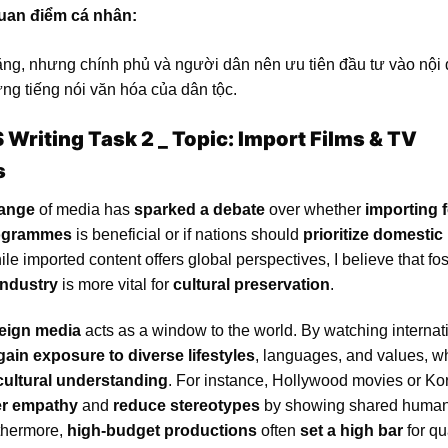
quan điểm cá nhân:
ng, nhưng chính phủ và người dân nên ưu tiên đầu tư vào nội
ng tiếng nói văn hóa của dân tộc.
S Writing Task 2 _ Topic: Import Films & TV
s
hange
of media has
sparked a debate
over whether
importing 
rogrammes
is beneficial or if nations should
prioritize domestic
ile imported content offers global perspectives, I believe that fo
industry
is more vital for
cultural preservation
.
reign media
acts as a window to the world. By watching internat
gain exposure to
diverse lifestyles
, languages, and values, w
cultural understanding
. For instance, Hollywood movies or Ko
er empathy
and
reduce stereotypes
by showing shared huma
thermore,
high-budget productions
often
set a high bar
for qua