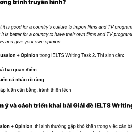
ơng trình truyền hình?
 it is good for a country’s culture to import films and TV progr
k it is better for a country to have their own films and TV progra
ws and give your own opinion.
ussion + Opinion
trong IELTS Writing Task 2. Thí sinh cần:
cả hai quan điểm
kiến cá nhân rõ ràng
 lập luận cân bằng, tránh thiên lệch
n ý và cách triển khai bài Giải đề IELTS Writin
sion + Opinion
, thí sinh thường gặp khó khăn trong việc cân b