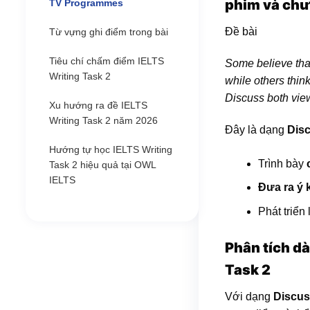
phim và chư
TV Programmes
Đề bài
Từ vựng ghi điểm trong bài
Tiêu chí chấm điểm IELTS
Some believe that
Writing Task 2
while others thin
Discuss both vie
Xu hướng ra đề IELTS
Writing Task 2 năm 2026
Đây là dạng
Disc
Hướng tự học IELTS Writing
Trình bày
Task 2 hiệu quả tại OWL
IELTS
Đưa ra ý 
Phát triển
Phân tích dà
Task 2
Với dạng
Discus