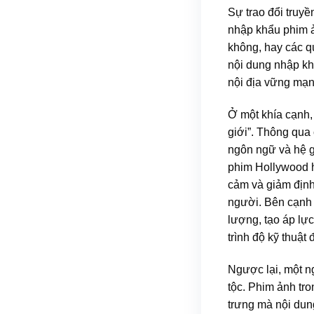
Sự trao đổi truyề
nhập khẩu phim ả
không, hay các qu
nội dung nhập kh
nội địa vững mạn
Ở một khía cạnh,
giới”. Thông qua 
ngôn ngữ và hệ gi
phim Hollywood 
cảm và giảm định
người. Bên cạnh 
lượng, tạo áp lự
trình độ kỹ thuật 
Ngược lại, một n
tộc. Phim ảnh tr
trưng mà nội dun