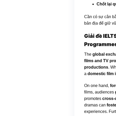
Chốt lại 
Cần có sự cân bằ
bản địa để giữ vữ
Giải đề IELT
Programme
The
global exc
films and TV p
productions
. Wh
a
domestic film 
On one hand,
fo
films, audiences
promotes
cross-
dramas can
fost
experiences. Fur