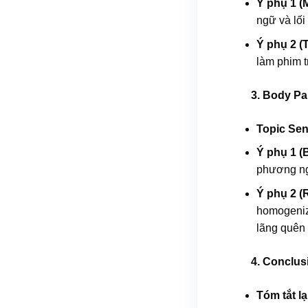
Ý phụ 1 (
ngữ và lối
Ý phụ 2 (
làm phim t
3. Body Pa
Topic Sen
Ý phụ 1 (B
phương ng
Ý phụ 2 (
homogeniza
lãng quên g
4. Conclus
Tóm tắt lạ