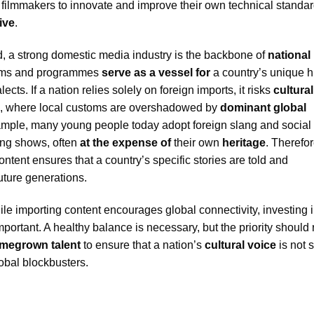
 filmmakers to innovate and improve their own technical standar
ive
.
, a strong domestic media industry is the backbone of
national
films and programmes
serve as a vessel for
a country’s unique hi
lects. If a nation relies solely on foreign imports, it risks
cultural
, where local customs are overshadowed by
dominant global
ample, many young people today adopt foreign slang and social
ing shows, often
at the expense of
their own
heritage
. Therefor
ontent ensures that a country’s specific stories are told and
ture generations.
ile importing content encourages global connectivity, investing i
portant. A healthy balance is necessary, but the priority should
megrown talent
to ensure that a nation’s
cultural voice
is not 
lobal blockbusters.