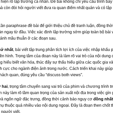
hiện rõ lập trường cá nhân. Đề bài không chỉ yêu cầu trình bày
à còn đòi hỏi người viết đưa ra quan điểm nhất quán và có lập
 cần paraphrase đề bài để giới thiệu chủ đề tranh luận, đồng thờ
n ngay từ đầu. Việc xác định lập trường sớm giúp toàn bộ bài v
ránh mâu thuẫn ở các đoạn sau.
hứ nhất
, bài viết tập trung phân tích lợi ích của việc nhập khẩu
ền hình. Trọng tâm của đoạn này là làm rõ vai trò của nội dung 
g hiểu biết văn hóa, thúc đẩy sự thấu hiểu giữa các quốc gia và
ch cực cho ngành điện ảnh trong nước. Cách triển khai này giúp
khách quan, đúng yêu cầu “discuss both views”.
ứ hai
, trọng tâm chuyển sang vai trò của phim và chương trình t
n này làm rõ tầm quan trọng của sản xuất nội địa trong việc gìn 
 và ngôn ngữ đặc trưng, đồng thời cảnh báo nguy cơ
đồng nhất
hụ thuộc quá nhiều vào nội dung ngoại. Đây là đoạn then chốt t
 người viết.