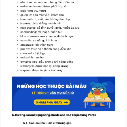
electronic scoreboard: bảng điểm điện tử
well-coordinated: được phối hợp tốt
slick: trơn tru, mượt
glued to: dán mắt vào, chăm chú
lose track of: mất dấu, không theo kịp
intense: căng thẳng, mạnh mẽ
high-stakes: có tính quyết định, nhiều áp lực
spellbinding: mê hoặc, cuốn hút
blow someone away: làm ai đó kinh ngạc
versatile: đa năng, linh hoạt
adaptable: dễ thích nghi
pull off: thực hiện thành công điều khó
cramped: chật hẹp
makeshift: tạm bợ
dynamic vibe: bầu không khí năng động
recharged: được nạp lại năng lượng
inspired: được truyền cảm hứng
5. Hướng dẫn mở rộng sang chủ đề cho IELTS Speaking Part 3
5.1. Các câu hỏi Part 3 thường gặp