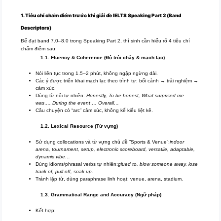
1. Tiêu chí chấm điểm trước khi giải đề IELTS Speaking Part 2 (Band
Descriptors)
Để đạt band 7.0–8.0 trong Speaking Part 2, thí sinh cần hiểu rõ 4 tiêu chí
chấm điểm sau:
1.1. Fluency & Coherence (Độ trôi chảy & mạch lạc)
Nói liên tục trong 1.5–2 phút, không ngập ngừng dài.
Các ý được triển khai mạch lạc theo trình tự: bối cảnh → trải nghiệm →
cảm xúc.
Dùng từ nối tự nhiên:
Honestly, To be honest, What surprised me
was…, During the event…, Overall…
Câu chuyện có “arc” cảm xúc, không kể kiểu liệt kê.
1.2. Lexical Resource (Từ vựng)
Sử dụng collocations và từ vựng chủ đề “Sports & Venue”:
indoor
arena, tournament, setup, electronic scoreboard, versatile, adaptable,
dynamic vibe…
Dùng idioms/phrasal verbs tự nhiên:
glued to, blow someone away, lose
track of, pull off, soak up.
Tránh lặp từ, dùng paraphrase linh hoạt: venue, arena, stadium.
1.3. Grammatical Range and Accuracy (Ngữ pháp)
Kết hợp: