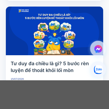
Tư duy đa chiều là gì? 5 bước rèn
luyện để thoát khỏi lối mòn
15/07/2026
Đã bao giờ bạn “đứng hình” giữa một cuộc tranh luận, hay đầu óc bỗng trở
nên “trắng xóa” không...