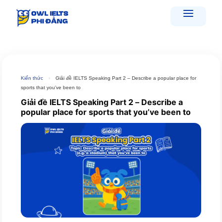
Skip
to
content
Kiến thức
›
Giải đề IELTS Speaking Part 2 – Describe a popular place for
sports that you’ve been to
Giải đề IELTS Speaking Part 2 – Describe a
popular place for sports that you’ve been to