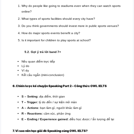
Why do people like going to stadiums even when they can watch sports
online?
What types of sports facilities should every city have?
Do you think governments should invest more in public sports venues?
How do major sports events benefit a city?
Is it important for children to play sports at school?
5.2. Gợi ý trả lời band 7+
Nêu quan điểm trực tiếp
Lý do
Ví dụ
Kết câu ngắn (mini-conclusion)
6. Chiến lược kể chuyện Speaking Part 2 – Công thức OWL IELTS
S – Setting:
địa điểm, thời gian
T – Trigger:
lý do đến / sự kiện mở màn
A – Actions:
bạn làm gì, người khác làm gì
R – Reactions:
cảm xúc, phản ứng
E – Ending / Experience gained:
điều học được / ấn tượng để lại
7. Vì sao nên học giải đề Speaking cùng OWL
IELTS
?