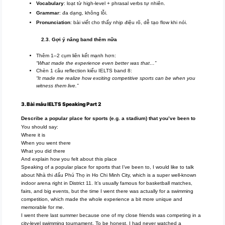
Vocabulary
: loạt từ high-level + phrasal verbs tự nhiên.
Grammar
: đa dạng, không lỗi.
Pronunciation
: bài viết cho thấy nhịp điệu rõ, dễ tạo flow khi nói.
2.3. Gợi ý nâng band thêm nữa
Thêm 1–2 cụm liên kết mạnh hơn:
“What made the experience even better was that…”
Chèn 1 câu reflection kiểu IELTS band 8:
“It made me realize how exciting competitive sports can be when you
witness them live.”
3. Bài mẫu IELTS Speaking Part 2
Describe a popular place for sports (e.g. a stadium) that you’ve been to
You should say:
Where it is
When you went there
What you did there
And explain how you felt about this place
Speaking of a popular place for sports that I’ve been to, I would like to talk
about Nhà thi đấu Phú Thọ in Ho Chi Minh City, which is a super well-known
indoor arena right in District 11. It’s usually famous for basketball matches,
fairs, and big events, but the time I went there was actually for a swimming
competition, which made the whole experience a bit more unique and
memorable for me.
I went there last summer because one of my close friends was competing in a
city-level swimming tournament. To be honest, I had never watched a