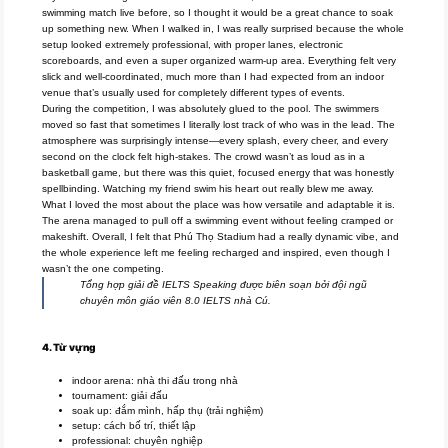
swimming match live before, so I thought it would be a great chance to soak
up something new. When I walked in, I was really surprised because the whole
setup looked extremely professional, with proper lanes, electronic
scoreboards, and even a super organized warm-up area. Everything felt very
slick and well-coordinated, much more than I had expected from an indoor
venue that’s usually used for completely different types of events.
During the competition, I was absolutely glued to the pool. The swimmers
moved so fast that sometimes I literally lost track of who was in the lead. The
atmosphere was surprisingly intense—every splash, every cheer, and every
second on the clock felt high-stakes. The crowd wasn’t as loud as in a
basketball game, but there was this quiet, focused energy that was honestly
spellbinding. Watching my friend swim his heart out really blew me away.
What I loved the most about the place was how versatile and adaptable it is.
The arena managed to pull off a swimming event without feeling cramped or
makeshift. Overall, I felt that Phú Thọ Stadium had a really dynamic vibe, and
the whole experience left me feeling recharged and inspired, even though I
wasn’t the one competing.
Tổng hợp giải đề IELTS Speaking được biên soạn bởi đội ngũ
chuyên môn giáo viên 8.0 IELTS nhà Cú.
4. Từ vựng
indoor arena: nhà thi đấu trong nhà
tournament: giải đấu
soak up: đắm mình, hấp thụ (trải nghiệm)
setup: cách bố trí, thiết lập
professional: chuyên nghiệp