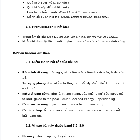
Quá khứ đơn (kể lại sự kiện)
Quá khứ tiếp diễn (bối cảnh)
Cấu trúc nhấn mạnh:
What I loved the most was…
Mệnh đề quan hệ:
the arena, which is usually used for…
1.4. Pronunciation (Phát âm)
Trọng âm từ dài:
pro-FES-sio-nal, ver-SA-tile, dy-NA-mic, in-TENSE.
Ngắt nhịp hợp lý, lên – xuống giọng theo cảm xúc để tạo sự sinh động.
2. Phân tích bài làm theo
2.1. Điểm mạnh nổi bật của bài nói
Bối cảnh rõ ràng
: nêu ngay địa điểm, đặc điểm nhà thi đấu, lý do đến
đó.
Từ vựng phong phú
: nhiều từ thuộc chủ đề địa điểm thể thao – event
– cảm xúc.
Miêu tả sinh động
: hình ảnh, âm thanh, bầu không khí đều được mô
tả như “glued to the pool”, “quiet, focused energy”, “spellbinding”.
Cảm xúc rõ ràng
: ngạc nhiên → cuốn hút → cảm hứng.
Cấu trúc hấp dẫn
: có câu nhấn mạnh, có nhận xét cá nhân, có kết
luận cảm xúc.
2.2. Vì sao bài này thuộc band 7.5–8.0
Fluency
: không lặp từ, chuyển ý mượt.