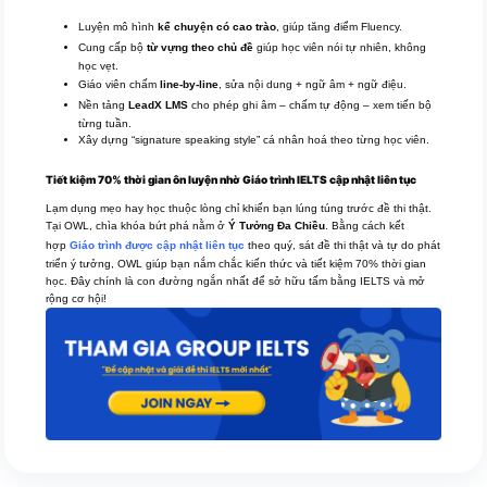
Luyện mô hình
kể chuyện có cao trào
, giúp tăng điểm Fluency.
Cung cấp bộ
từ vựng theo chủ đề
giúp học viên nói tự nhiên, không
học vẹt.
Giáo viên chấm
line-by-line
, sửa nội dung + ngữ âm + ngữ điệu.
Nền tảng
LeadX LMS
cho phép ghi âm – chấm tự động – xem tiến bộ
từng tuần.
Xây dựng “signature speaking style” cá nhân hoá theo từng học viên.
Tiết kiệm 70% thời gian ôn luyện nhờ Giáo trình IELTS cập nhật liên tục
Lạm dụng mẹo hay học thuộc lòng chỉ khiến bạn lúng túng trước đề thi thật.
Tại OWL, chìa khóa bứt phá nằm ở
Ý Tưởng Đa Chiều
. Bằng cách kết
hợp
Giáo trình được cập nhật liên tục
theo quý, sát đề thi thật và tự do phát
triển ý tưởng, OWL giúp bạn nắm chắc kiến thức và tiết kiệm 70% thời gian
học. Đây chính là con đường ngắn nhất để sở hữu tấm bằng IELTS và mở
rộng cơ hội!