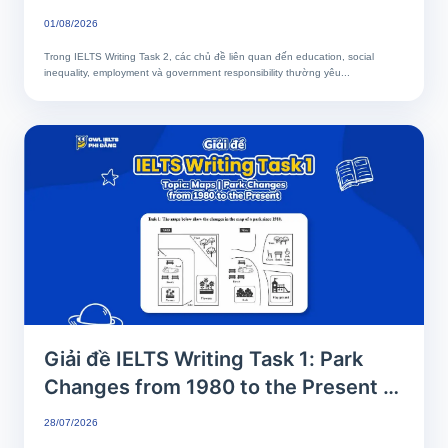
Education | Phân tích chi tiết & Bài
01/08/2026
mẫu band 7+
Trong IELTS Writing Task 2, các chủ đề liên quan đến education, social
inequality, employment và government responsibility thường yêu...
Giải đề IELTS Writing Task 1: Park
Changes from 1980 to the Present |
Phân tích chi tiết & Bài mẫu band 8+
28/07/2026