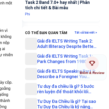
Task 2 Band 7.0+ hay nhất | Phân
ành một
tích chi tiết & Bài mẫu
Phi
ớn vì
CÓ THỂ BẠN QUAN TÂM
Tất cả bài viết >
n không
Giải đề IELTS Writing Task 2:
ạn nộp
Adult Illiteracy Despite Bette...
 ai
tự nhiên
Giải đề IELTS Writing Task 1:
Park Changes from 1980 to
the ...
Giải đề IELTS Speaking Part 2:
Điểm & Review
Describe a Foreigner You
Know...
dày cộp.
Tư duy đa chiều là gì? 5 bước
ngoằng
rèn luyện để thoát khỏi lối
giống
mò...
 thành
Tư Duy Đa Chiều là gì? Tại sao
Tư Duy Đa Chiều là kỹ năng
ưởng