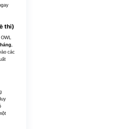
 ngay
 thi)
ại OWL
 tháng
,
vào các
uất
g
duy
ó
một