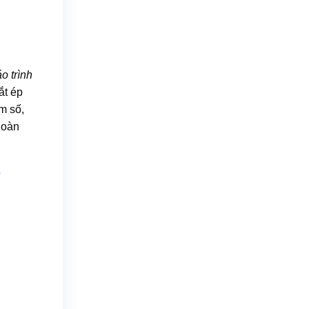
o trình
ắt ép
m số,
hoàn
6