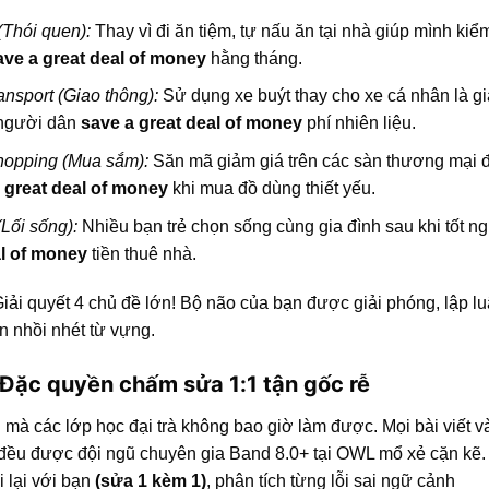
Thói quen):
Thay vì đi ăn tiệm, tự nấu ăn tại nhà giúp mình kiể
ave a great deal of money
hằng tháng.
ansport (Giao thông):
Sử dụng xe buýt thay cho xe cá nhân là gi
 người dân
save a great deal of money
phí nhiên liệu.
hopping (Mua sắm):
Săn mã giảm giá trên các sàn thương mại đ
 great deal of money
khi mua đồ dùng thiết yếu.
(Lối sống):
Nhiều bạn trẻ chọn sống cùng gia đình sau khi tốt n
al of money
tiền thuê nhà.
Giải quyết 4 chủ đề lớn! Bộ não của bạn được giải phóng, lập l
 nhồi nhét từ vựng.
 Đặc quyền chấm sửa 1:1 tận gốc rễ
 mà các lớp học đại trà không bao giờ làm được. Mọi bài viết v
 đều được đội ngũ chuyên gia Band 8.0+ tại OWL mổ xẻ cặn kẽ.
i lại với bạn
(sửa 1 kèm 1)
, phân tích từng lỗi sai ngữ cảnh