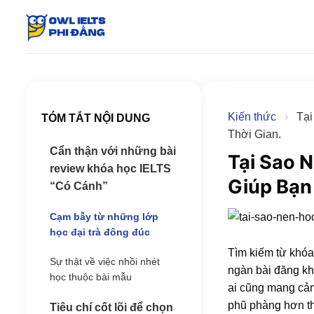
Skip
to
content
Kiến thức
›
Tại
TÓM TẮT NỘI DUNG
Thời Gian.
Cẩn thận với những bài
Tại Sao 
review khóa học IELTS
Giúp Bạn
“Có Cánh”
Cạm bẫy từ những lớp
học đại trà đông đúc
Tìm kiếm từ khó
Sự thật về việc nhồi nhét
ngàn bài đăng kh
học thuộc bài mẫu
ai cũng mang cảm 
phũ phàng hơn th
Tiêu chí cốt lõi để chọn