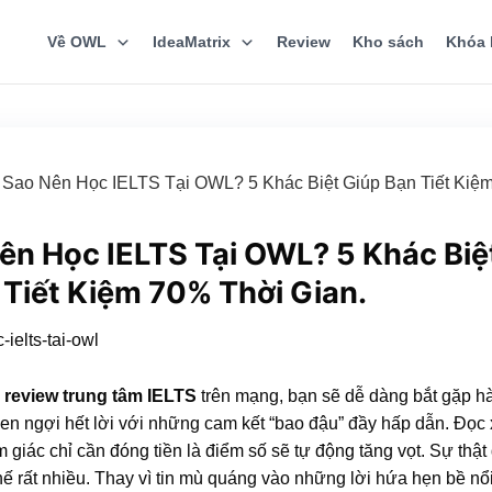
Về OWL
IdeaMatrix
Review
Kho sách
Khóa 
 Sao Nên Học IELTS Tại OWL? 5 Khác Biệt Giúp Bạn Tiết Kiệ
Nên Học IELTS Tại OWL? 5 Khác Biệ
 Tiết Kiệm 70% Thời Gian.
a
review trung tâm IELTS
trên mạng, bạn sẽ dễ dàng bắt gặp h
en ngợi hết lời với những cam kết “bao đậu” đầy hấp dẫn. Đọc 
giác chỉ cần đóng tiền là điểm số sẽ tự động tăng vọt. Sự thật 
ế rất nhiều. Thay vì tin mù quáng vào những lời hứa hẹn bề nổ