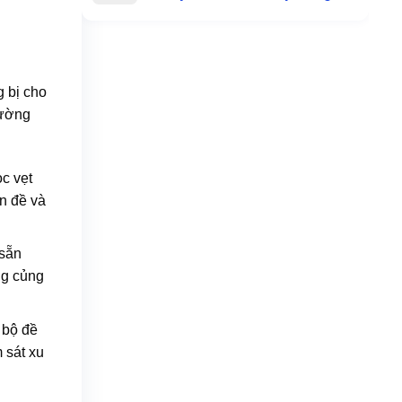
si...
g bị cho
rường
c vẹt
n đề và
 sẵn
ng củng
 bộ đề
m sát xu