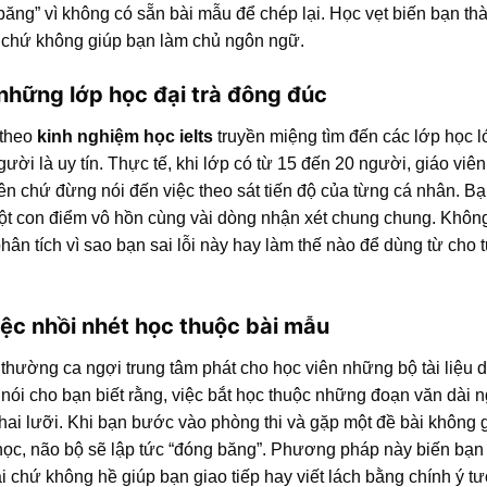
băng” vì không có sẵn bài mẫu để chép lại. Học vẹt biến bạn th
 chứ không giúp bạn làm chủ ngôn ngữ.
những lớp học đại trà đông đúc
 theo
kinh nghiệm học ielts
truyền miệng tìm đến các lớp học l
ười là uy tín. Thực tế, khi lớp có từ 15 đến 20 người, giáo viê
tên chứ đừng nói đến việc theo sát tiến độ của từng cá nhân. B
một con điểm vô hồn cùng vài dòng nhận xét chung chung. Không
phân tích vì sao bạn sai lỗi này hay làm thế nào để dùng từ cho 
iệc nhồi nhét học thuộc bài mẫu
thường ca ngợi trung tâm phát cho học viên những bộ tài liệu 
ói cho bạn biết rằng, việc bắt học thuộc những đoạn văn dài 
 hai lưỡi. Khi bạn bước vào phòng thi và gặp một đề bài không 
học, não bộ sẽ lập tức “đóng băng”. Phương pháp này biến bạn
i chứ không hề giúp bạn giao tiếp hay viết lách bằng chính ý t