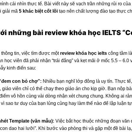
mình cái nhìn thực tế. Bài viết này sẽ vạch trần những rủi ro của
i giải mã
5 khác biệt cốt lõi
tạo nên chất lượng đào tạo thực chấ
ới những bài review khóa học IELTS “C
 thông tin, việc tìm được một
review khóa học ielts
công tâm là
n học viên đã phải nhận “trái đắng” và kẹt mãi ở mốc 5.5 – 6.0 v
ẫy kinh điển sau:
 “đem con bỏ chợ”:
Nhiều bạn nghĩ lớp đông là uy tín. Thực tế,
 giáo viên chỉ có thể chạy theo giáo án cho kịp giờ. Bạn nộp bà
 điểm vô hồn cùng vài dòng nhận xét chung chung. Không ai rản
 vì sao tư duy của bạn lủng củng hay làm thế nào để lập luận t
hét Template (văn mẫu):
Việc bắt học thuộc những đoạn văn 
con dao hai lưỡi”. Khi bước vào phòng thi và gặp một đề bài lạ