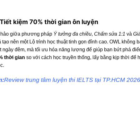
 Tiết kiệm 70% thời gian ôn luyện
 hảo giữa phương pháp
Ý tưởng đa chiều
,
Chấm sửa 1:1
và
Giá
 tạo nên một Lộ trình học thuật tinh gọn đỉnh cao. OWL không b
t ngày đêm, mà tối ưu hóa năng lượng để giúp bạn bứt phá điể
% thời gian
so với cách học truyền thống, lấy bằng kịp thời để 
c.
m:
Review trung tâm luyện thi IELTS tại TP.HCM 202