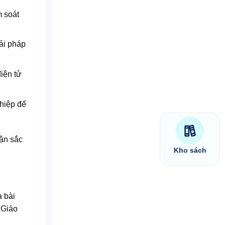
m soát
ải pháp
iện tử
ghiệp để
uận sắc
Kho sách
à bài
 Giáo