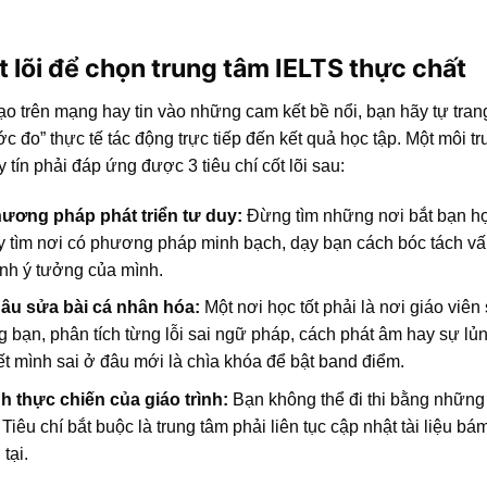
t lõi để chọn trung tâm IELTS thực chất
ạo trên mạng hay tin vào những cam kết bề nổi, bạn hãy tự tran
 đo” thực tế tác động trực tiếp đến kết quả học tập. Một môi t
y tín phải đáp ứng được 3 tiêu chí cốt lõi sau:
ương pháp phát triển tư duy:
Đừng tìm những nơi bắt bạn họ
 tìm nơi có phương pháp minh bạch, dạy bạn cách bóc tách vấ
ính ý tưởng của mình.
âu sửa bài cá nhân hóa:
Một nơi học tốt phải là nơi giáo viên
g bạn, phân tích từng lỗi sai ngữ pháp, cách phát âm hay sự lủ
ết mình sai ở đâu mới là chìa khóa để bật band điểm.
h thực chiến của giáo trình:
Bạn không thể đi thi bằng những
Tiêu chí bắt buộc là trung tâm phải liên tục cập nhật tài liệu bá
tại.