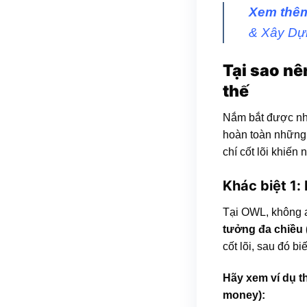
Xem thê
& Xây Dự
Tại sao nê
thế
Nắm bắt được nh
hoàn toàn những 
chí cốt lõi khiến
Khác biệt 1:
Tại OWL, không 
tưởng đa chiều (
cốt lõi, sau đó b
Hãy xem ví dụ th
money):