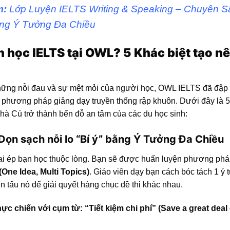
m:
Lớp Luyện IELTS Writing & Speaking – Chuyên S
ng Ý Tưởng Đa Chiều
n học IELTS tại OWL? 5 Khác biệt tạo nê
ững nỗi đau và sự mệt mỏi của người học, OWL IELTS đã đập
phương pháp giảng dạy truyền thống rập khuôn. Dưới đây là 5 
 nhà Cú trở thành bến đỗ an tâm của các du học sinh:
 Dọn sạch nỗi lo “Bí ý” bằng Ý Tưởng Đa Chiều
ai ép bạn học thuộc lòng. Bạn sẽ được huấn luyện phương ph
One Idea, Multi Topics)
. Giáo viên dạy bạn cách bóc tách 1 ý
iến tấu nó để giải quyết hàng chục đề thi khác nhau.
ực chiến với cụm từ: “Tiết kiệm chi phí” (Save a great deal 