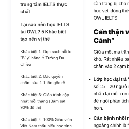
cần trang bị cho 
trung tâm IELTS thực
học vẹt, đồng thờ
chất
OWL IELTS.
Tại sao nên học IELTS
Cẩn thận v
tại OWL? 5 Khác biệt
tạo nên vị thế
Cánh”
Khác biệt 1: Dọn sạch nỗi lo
Giữa một ma trận
“Bí ý” bằng Ý Tưởng Đa
khó. Rất nhiều bạ
Chiều
chân vào 2 cạm b
Khác biệt 2: Đặc quyền
Lớp học đại trà
chấm sửa 1:1 tận gốc rễ
số 15 – 20 người,
nhận lại một con
Khác biệt 3: Giáo trình cập
để ngồi phân tích
nhật mỗi tháng (Bám sát
90% đề thi)
hơn.
Căn bệnh nhồi n
Khác biệt 4: 100% Giáo viên
ngoằng chính là “
Việt Nam thấu hiểu học sinh