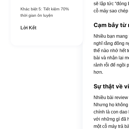
sẽ lập tức “đóng 
Khác biệt 5: Tiết kiệm 70%
cỗ máy sao chép
thời gian ôn luyện
Cạm bẫy từ 
Lời Kết
Nhiều bạn mang
nghĩ rằng đông ng
thể nào nhớ hết 
bài và nhận lại 
rảnh rỗi để ngồi 
hơn.
Sự thật về v
Nhiều bài review 
Nhưng họ không n
chính là con dao
với những gì đã 
một cỗ máy trả bà