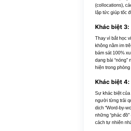
(collocations), c
lập tức giúp tốc 
Khác biệt 3:
Thay vì bắt học v
không nằm im trê
bám sát 100% xu 
dạng bài “nóng” 
hiện trong phòng t
Khác biệt 4:
Sự khác biệt của
người từng trải q
dịch “Word-by-wor
những “phác đồ” 
cách tự nhiên nhấ