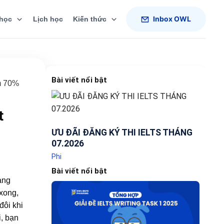
Inbox OWL
học
Lịch học
Kiến thức
Bài viết nổi bật
m 70%
t
ƯU ĐÃI ĐĂNG KÝ THI IELTS THÁNG
07.2026
Phi
Bài viết nổi bật
àng
xong,
đôi khi
i, bạn