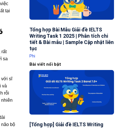
 việc
t tại
Tổng hợp Bài Mẫu Giải đề IELTS
ó
Writing Task 1 2025 | Phân tích chi
tiết & Bài mẫu | Sample Cập nhật liên
tục
 rất
Phi
ì sa
Bài viết nổi bật
 với sĩ
i và
h rỗi
ự nhiên
dài
[Tổng hợp] Giải đề IELTS Writing
, não bộ