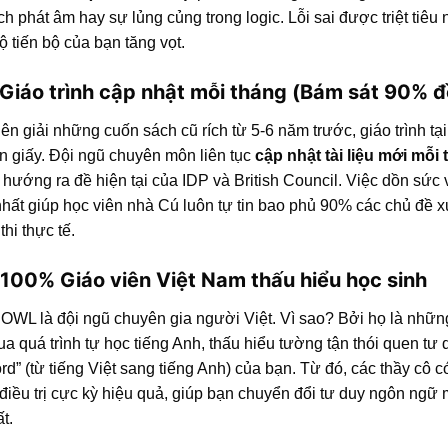
ách phát âm hay sự lủng củng trong logic. Lỗi sai được triệt tiêu
độ tiến bộ của bạn tăng vọt.
 Giáo trình cập nhật mỗi tháng (Bám sát 90% đề
iên giải những cuốn sách cũ rích từ 5-6 năm trước, giáo trình t
n giấy. Đội ngũ chuyên môn liên tục
cập nhật tài liệu mới mỗi
hướng ra đề hiện tại của IDP và British Council. Việc dồn sức 
nhất giúp học viên nhà Cú luôn tự tin bao phủ 90% các chủ đề x
hi thực tế.
 100% Giáo viên Việt Nam thấu hiểu học sinh
 OWL là đội ngũ chuyên gia người Việt. Vì sao? Bởi họ là nhữn
ua quá trình tự học tiếng Anh, thấu hiểu tường tận thói quen tư 
d” (từ tiếng Việt sang tiếng Anh) của bạn. Từ đó, các thầy cô c
điều trị cực kỳ hiệu quả, giúp bạn chuyển đổi tư duy ngôn ngữ 
t.