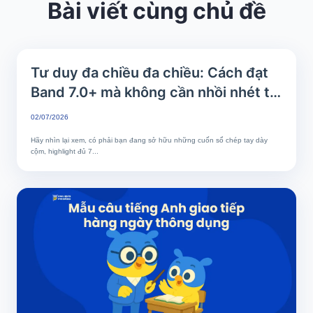
Bài viết cùng chủ đề
Tư duy đa chiều đa chiều: Cách đạt
Band 7.0+ mà không cần nhồi nhét từ
vựng
02/07/2026
Hãy nhìn lại xem, có phải bạn đang sở hữu những cuốn sổ chép tay dày
cộm, highlight đủ 7...