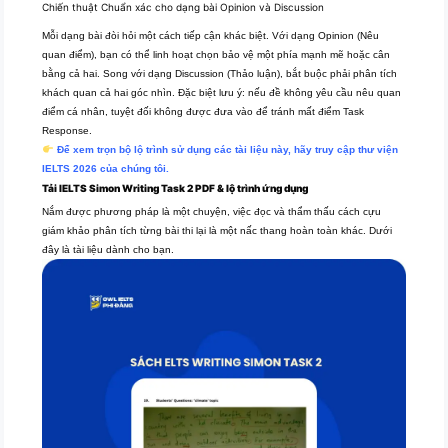
Chiến thuật Chuẩn xác cho dạng bài Opinion và Discussion
Mỗi dạng bài đòi hỏi một cách tiếp cận khác biệt. Với dạng Opinion (Nêu
quan điểm), bạn có thể linh hoạt chọn bảo vệ một phía mạnh mẽ hoặc cân
bằng cả hai. Song với dạng Discussion (Thảo luận), bắt buộc phải phân tích
khách quan cả hai góc nhìn. Đặc biệt lưu ý: nếu đề không yêu cầu nêu quan
điểm cá nhân, tuyệt đối không được đưa vào để tránh mất điểm Task
Response.
Để xem trọn bộ lộ trình sử dụng các tài liệu này, hãy truy cập thư viện
IELTS 2026 của chúng tôi.
Tải IELTS Simon Writing Task 2 PDF & lộ trình ứng dụng
Nắm được phương pháp là một chuyện, việc đọc và thẩm thấu cách cựu
giám khảo phân tích từng bài thi lại là một nấc thang hoàn toàn khác. Dưới
đây là tài liệu dành cho bạn.