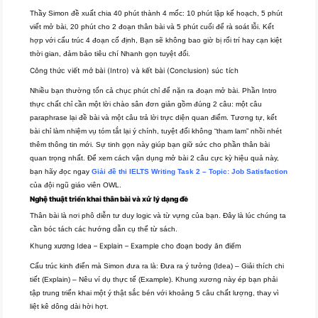
Thầy Simon đề xuất chia 40 phút thành 4 mốc: 10 phút lập kế hoạch, 5 phút
viết mở bài, 20 phút cho 2 đoạn thân bài và 5 phút cuối để rà soát lỗi. Kết
hợp với cấu trúc 4 đoạn cố định, Bạn sẽ không bao giờ bị rối trí hay cạn kiệt
thời gian, đảm bảo tiêu chí Nhanh gọn tuyệt đối.
Công thức viết mở bài (Intro) và kết bài (Conclusion) súc tích
Nhiều bạn thường tốn cả chục phút chỉ để nặn ra đoạn mở bài. Phần Intro
thực chất chỉ cần một lời chào sân đơn giản gồm đúng 2 câu: một câu
paraphrase lại đề bài và một câu trả lời trực diện quan điểm. Tương tự, kết
bài chỉ làm nhiệm vụ tóm tắt lại ý chính, tuyệt đối không “tham lam” nhồi nhét
thêm thông tin mới. Sự tinh gọn này giúp bạn giữ sức cho phần thân bài
quan trọng nhất. Để xem cách vận dụng mở bài 2 câu cực kỳ hiệu quả này,
bạn hãy đọc ngay
Giải đề thi IELTS Writing Task 2 – Topic: Job Satisfaction
của đội ngũ giáo viên OWL.
Nghệ thuật triển khai thân bài và xử lý dạng đề
Thân bài là nơi phô diễn tư duy logic và từ vựng của bạn. Đây là lúc chúng ta
cần bóc tách các hướng dẫn cụ thể từ sách.
Khung xương Idea – Explain – Example cho đoạn body ăn điểm
Cấu trúc kinh điển mà Simon đưa ra là: Đưa ra ý tưởng (Idea) – Giải thích chi
tiết (Explain) – Nêu ví dụ thực tế (Example). Khung xương này ép bạn phải
tập trung triển khai một ý thật sắc bén với khoảng 5 câu chất lượng, thay vì
liệt kê dông dài hời hợt.