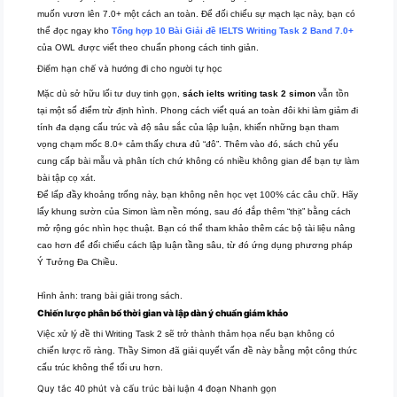
muốn vươn lên 7.0+ một cách an toàn. Để đối chiếu sự mạch lạc này, bạn có
thể đọc ngay kho
Tổng hợp 10
Bài Giải đề IELTS Writing Task 2 Band 7.0+
của OWL được viết theo chuẩn phong cách tinh giản.
Điểm hạn chế và hướng đi cho người tự học
Mặc dù sở hữu lối tư duy tinh gọn,
sách ielts writing task 2 simon
vẫn tồn
tại một số điểm trừ định hình. Phong cách viết quá an toàn đôi khi làm giảm đi
tính đa dạng cấu trúc và độ sâu sắc của lập luận, khiến những bạn tham
vọng chạm mốc 8.0+ cảm thấy chưa đủ “đô”. Thêm vào đó, sách chủ yếu
cung cấp bài mẫu và phân tích chứ không có nhiều không gian để bạn tự làm
bài tập cọ xát.
Để lấp đầy khoảng trống này, bạn không nên học vẹt 100% các câu chữ. Hãy
lấy khung sườn của Simon làm nền móng, sau đó đắp thêm “thịt” bằng cách
mở rộng góc nhìn học thuật. Bạn có thể tham khảo thêm các bộ tài liệu nâng
cao hơn để đối chiếu cách lập luận tầng sâu, từ đó ứng dụng phương pháp
Ý Tưởng Đa Chiều.
Hình ảnh: trang bài giải trong sách.
Chiến lược phân bổ thời gian và lập dàn ý chuẩn giám khảo
Việc xử lý đề thi Writing Task 2 sẽ trở thành thảm họa nếu bạn không có
chiến lược rõ ràng. Thầy Simon đã giải quyết vấn đề này bằng một công thức
cấu trúc không thể tối ưu hơn.
Quy tắc 40 phút và cấu trúc bài luận 4 đoạn Nhanh gọn