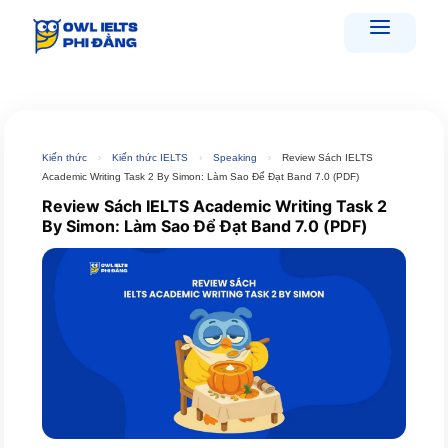
Skip
to
content
Kiến thức
›
Kiến thức IELTS
›
Speaking
›
Review Sách IELTS
Academic Writing Task 2 By Simon: Làm Sao Để Đạt Band 7.0 (PDF)
Review Sách IELTS Academic Writing Task 2
By Simon: Làm Sao Để Đạt Band 7.0 (PDF)