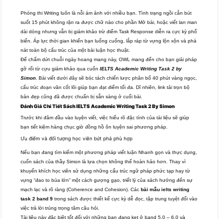
Phòng thi Writing luôn là nỗi ám ảnh với nhiều bạn. Tình trạng ngồi cắn bút
suốt 15 phút không rặn ra được chữ nào cho phần Mở bài, hoặc viết lan man
dài dòng nhưng vẫn bị giám khảo trừ điểm Task Response diễn ra cực kỳ phổ
biến. Áp lực thời gian khiến bạn luống cuống, lắp ráp từ vựng lộn xộn và phá
nát toàn bộ cấu trúc của một bài luận học thuật.
Để chấm dứt chuỗi ngày hoang mang này, OWL mang đến cho bạn giải pháp
gỡ rối từ cựu giám khảo qua cuốn
IELTS Academic Writing Task 2 by
Simon
. Bài viết dưới đây sẽ bóc tách chiến lược phân bổ 40 phút vàng ngọc,
cấu trúc đoạn văn cốt lõi giúp bạn đạt điểm tối đa. Dĩ nhiên, link tải trọn bộ
bản đẹp cũng đã được chuẩn bị sẵn sàng ở cuối bài.
Đánh Giá Chi Tiết Sách IELTS Academic Writing Task 2 By Simon
Trước khi đâm đầu vào luyện viết, việc hiểu rõ đặc tính của tài liệu sẽ giúp
bạn tiết kiệm hàng chục giờ đồng hồ ôn luyện sai phương pháp.
Ưu điểm và đối tượng học viên bứt phá phù hợp
Nếu bạn đang tìm kiếm một phương pháp viết luận Nhanh gọn và thực dụng,
cuốn sách của thầy Simon là lựa chọn không thể hoàn hảo hơn. Thay vì
khuyến khích học viên sử dụng những cấu trúc ngữ pháp phức tạp hay từ
vựng “đao to búa lớn” một cách gượng gạo, triết lý của sách hướng đến sự
mạch lạc và rõ ràng (Coherence and Cohesion). Các
bài mẫu ielts writing
task 2 band 9
trong sách được thiết kế cực kỳ dễ đọc, tập trung tuyệt đối vào
việc trả lời trúng trọng tâm câu hỏi.
Tài liệu này đặc biệt tốt đối với những bạn đang kẹt ở band 5.0 – 6.0 và