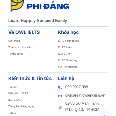
Learn Happily Succeed Easily
Về OWL IELTS
Khóa học
Giới thiệu
IElTS Foundation
Thành tích học viên
IELTS 6.0 +
Tuyển dụng
IELTS 7.0+
IELTS Speaking
IPA Pronuciation
Kiến thức & Tin tức
Liên hệ
090 9017 399
Tin tức
Kiến thức IELTS
owlcare@owlenglish.vn
IELTS LAB
824/6 Sư Vạn Hạnh,
Tiếng Anh hàng ngày
P.12, Q.10, TP.HCM
TOEIC