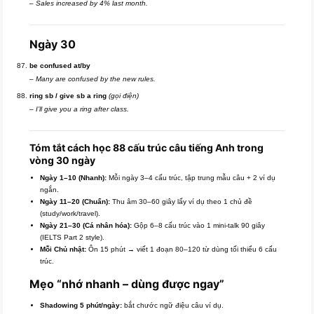
–
Sales increased by 4% last month.
Ngày 30
be confused at/by
–
Many are confused by the new rules.
ring sb / give sb a ring
(gọi điện)
–
I’ll give you a ring after class.
Tóm tắt cách học 88 cấu trúc câu tiếng Anh trong
vòng 30 ngày
Ngày 1–10 (Nhanh):
Mỗi ngày 3–4 cấu trúc, tập trung mẫu câu + 2 ví dụ
ngắn.
Ngày 11–20 (Chuẩn):
Thu âm 30–60 giây lấy ví dụ theo 1 chủ đề
(study/work/travel).
Ngày 21–30 (Cá nhân hóa):
Gộp 6–8 cấu trúc vào 1 mini-talk 90 giây
(IELTS Part 2 style).
Mỗi Chủ nhật:
Ôn 15 phút → viết 1 đoạn 80–120 từ dùng tối thiểu 6 cấu
trúc.
Mẹo “nhớ nhanh – dùng được ngay”
Shadowing 5 phút/ngày:
bắt chước ngữ điệu câu ví dụ.