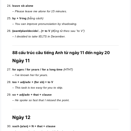
leave sb alone
–
Please leave me alone for 15 minutes.
by + V-ing
(bằng cách)
–
You can improve pronunciation by shadowing.
(want/plan/decide/…)+ to V
(động từ theo sau “to V”)
–
I decided to take IELTS in December.
88 cấu trúc câu tiếng Anh từ ngày 11 đến ngày 20
Ngày 11
for ages / for years / for a long time
(HTHT)
–
I’ve known her for years.
too + adj/adv + (for sb) + to V
–
This task is too easy for you to skip.
so + adj/adv + that + clause
–
He spoke so fast that I missed the point.
Ngày 12
such (a/an) + N + that + clause