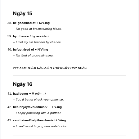
Ngày 15
be good/bad at + N/V-ing
–
I’m good at brainstorming ideas.
by chance / by accident
–
I met my old teacher by chance.
be/get tired of + N/V-ing
–
I’m tired of procrastinating.
>>> XEM THÊM CÁC KIẾN THỨ NGỮ PHÁP KHÁC
Ngày 16
had better + V
(nên…)
–
You’d better check your grammar.
like/enjoy/avoid/finish/… + V-ing
–
I enjoy practicing with a partner.
can’t stand/help/bear/resist + V-ing
–
I can’t resist buying new notebooks.