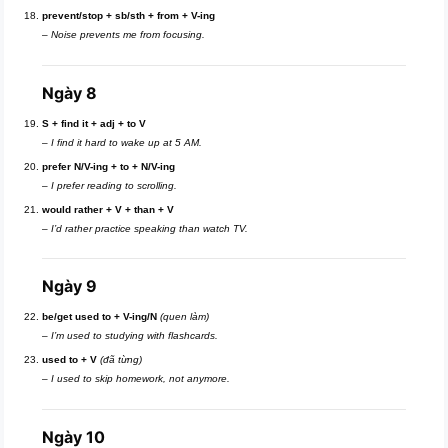
prevent/stop + sb/sth + from + V-ing
–
Noise prevents me from focusing.
Ngày 8
S + find it + adj + to V
–
I find it hard to wake up at 5 AM.
prefer N/V-ing + to + N/V-ing
–
I prefer reading to scrolling.
would rather + V + than + V
–
I’d rather practice speaking than watch TV.
Ngày 9
be/get used to + V-ing/N
(quen làm)
–
I’m used to studying with flashcards.
used to + V
(đã từng)
–
I used to skip homework, not anymore.
Ngày 10