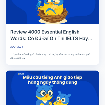
Review 4000 Essential English
Words: Có Đủ Để Ôn Thi IELTS Hay
Chỉ Là Từ Điển Học Vẹt?
22/04/2026
Thấy sách nổi tiếng là tải về, cày cuốc ngày đêm với mong muốn bứt phá
điểm số là tình...