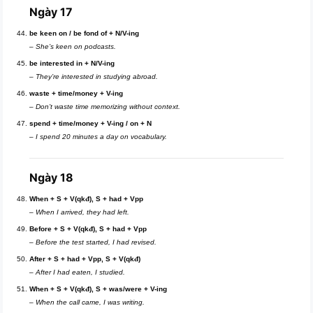
Ngày 17
be keen on / be fond of + N/V-ing
–
She’s keen on podcasts.
be interested in + N/V-ing
–
They’re interested in studying abroad.
waste + time/money + V-ing
–
Don’t waste time memorizing without context.
spend + time/money + V-ing / on + N
–
I spend 20 minutes a day on vocabulary.
Ngày 18
When + S + V(qkđ), S + had + Vpp
–
When I arrived, they had left.
Before + S + V(qkđ), S + had + Vpp
–
Before the test started, I had revised.
After + S + had + Vpp, S + V(qkđ)
–
After I had eaten, I studied.
When + S + V(qkđ), S + was/were + V-ing
–
When the call came, I was writing.