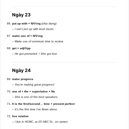
Ngày 23
put up with + N/V-ing
(chịu đựng)
–
I can’t put up with loud music.
make use of + N/V-ing
–
Make use of commute time to review.
get + adj/Vpp
–
He got promoted.
/
She got lost.
Ngày 24
make progress
–
You’re making great progress!
one of + the + superlative + Ns
–
She is one of the best speakers.
It is the first/second… time + present perfect
–
It’s the first time I’ve flown alone.
live in/at/on
–
I live in HCMC, at 25 ABC St., on ramen.