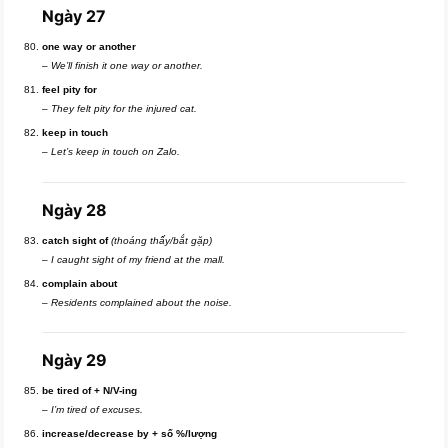
Ngày 27
one way or another
–
We’ll finish it one way or another.
feel pity for
–
They felt pity for the injured cat.
keep in touch
–
Let’s keep in touch on Zalo.
Ngày 28
catch sight of
(thoáng thấy/bắt gặp)
–
I caught sight of my friend at the mall.
complain about
–
Residents complained about the noise.
Ngày 29
be tired of + N/V-ing
–
I’m tired of excuses.
increase/decrease by + số %/lượng