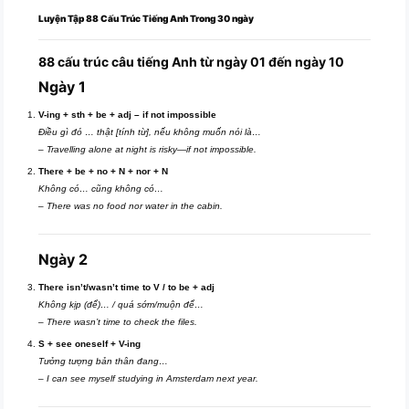
Luyện Tập 88 Cấu Trúc Tiếng Anh Trong 30 ngày
88 cấu trúc câu tiếng Anh từ ngày 01 đến ngày 10
Ngày 1
V-ing + sth + be + adj – if not impossible
Điều gì đó … thật [tính từ], nếu không muốn nói là…
–
Travelling alone at night is risky—if not impossible.
There + be + no + N + nor + N
Không có… cũng không có…
–
There was no food nor water in the cabin.
Ngày 2
There isn’t/wasn’t time to V / to be + adj
Không kịp (để)… / quá sớm/muộn để…
–
There wasn’t time to check the files.
S + see oneself + V-ing
Tưởng tượng bản thân đang…
–
I can see myself studying in Amsterdam next year.