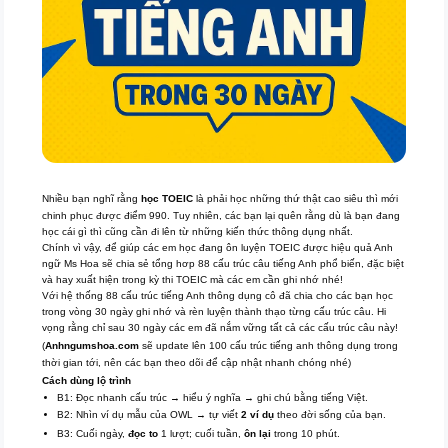
Nhiều bạn nghĩ rằng
học TOEIC
là phải học những thứ thật cao siêu thì mới
chinh phục được điểm 990. Tuy nhiên, các bạn lại quên rằng dù là bạn đang
học cái gì thì cũng cần đi lên từ những kiến thức thông dụng nhất.
Chính vì vậy, để giúp các em học đang ôn luyện TOEIC được hiệu quả Anh
ngữ Ms Hoa sẽ chia sẻ tổng hơp 88 cấu trúc câu tiếng Anh phổ biến, đặc biệt
và hay xuất hiện trong kỳ thi TOEIC mà các em cần ghi nhớ nhé!
Với hệ thống 88 cấu trúc tiếng Anh thông dụng cô đã chia cho các bạn học
trong vòng 30 ngày ghi nhớ và rèn luyện thành thạo từng cấu trúc câu. Hi
vọng rằng chỉ sau 30 ngày các em đã nắm vững tất cả các cấu trúc câu này!
(
Anhngumshoa.com
sẽ update lên 100 cấu trúc tiếng anh thông dụng trong
thời gian tới, nên các bạn theo dõi để cập nhật nhanh chóng nhé)
Cách dùng lộ trình
B1: Đọc nhanh cấu trúc → hiểu ý nghĩa → ghi chú bằng tiếng Việt.
B2: Nhìn ví dụ mẫu của OWL → tự viết
2 ví dụ
theo đời sống của bạn.
B3: Cuối ngày,
đọc to
1 lượt; cuối tuần,
ôn lại
trong 10 phút.