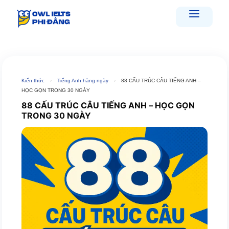
Skip
to
content
Kiến thức
›
Tiếng Anh hàng ngày
›
88 CẤU TRÚC CÂU TIẾNG ANH –
HỌC GỌN TRONG 30 NGÀY
88 CẤU TRÚC CÂU TIẾNG ANH – HỌC GỌN
TRONG 30 NGÀY