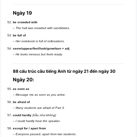
Ngày 19
be crowded with
–
The hall was crowded with candidates.
be full of
–
Her notebook is full of collocations.
seem/appear/feel/look/grow/turn + adj
–
He looks nervous but feels ready.
88 cấu trúc câu tiếng Anh từ ngày 21 đến ngày 30
Ngày 20:
as soon as
–
Message me as soon as you arrive.
be afraid of
–
Many students are afraid of Part 3.
could hardly
(hầu như không)
–
I could hardly hear the speaker.
except for / apart from
–
Everyone passed, apart from two students.