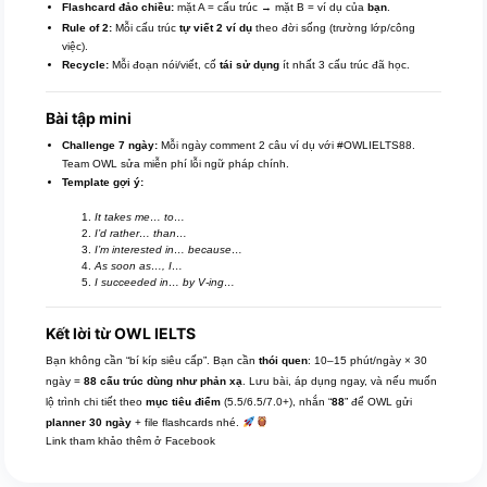
Flashcard đảo chiều:
mặt A = cấu trúc → mặt B = ví dụ của
bạn
.
Rule of 2:
Mỗi cấu trúc
tự viết 2 ví dụ
theo đời sống (trường lớp/công
việc).
Recycle:
Mỗi đoạn nói/viết, cố
tái sử dụng
ít nhất 3 cấu trúc đã học.
Bài tập mini
Challenge 7 ngày:
Mỗi ngày comment 2 câu ví dụ với #OWLIELTS88.
Team OWL sửa miễn phí lỗi ngữ pháp chính.
Template gợi ý:
It takes me… to…
I’d rather… than…
I’m interested in… because…
As soon as…, I…
I succeeded in… by V-ing…
Kết lời từ OWL IELTS
Bạn không cần “bí kíp siêu cấp”. Bạn cần
thói quen
: 10–15 phút/ngày × 30
ngày =
88 cấu trúc dùng như phản xạ
. Lưu bài, áp dụng ngay, và nếu muốn
lộ trình chi tiết theo
mục tiêu điểm
(5.5/6.5/7.0+), nhắn “
88
” để OWL gửi
planner 30 ngày
+ file flashcards nhé.
Link tham khảo thêm ở
Facebook