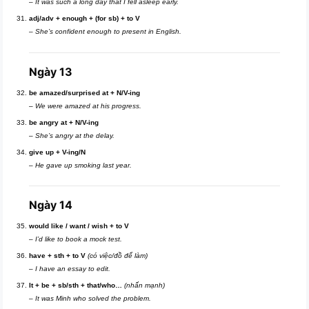
–
It was such a long day that I fell asleep early.
adj/adv + enough + (for sb) + to V
–
She’s confident enough to present in English.
Ngày 13
be amazed/surprised at + N/V-ing
–
We were amazed at his progress.
be angry at + N/V-ing
–
She’s angry at the delay.
give up + V-ing/N
–
He gave up smoking last year.
Ngày 14
would like / want / wish + to V
–
I’d like to book a mock test.
have + sth + to V
(có việc/đồ để làm)
–
I have an essay to edit.
It + be + sb/sth + that/who…
(nhấn mạnh)
–
It was Minh who solved the problem.