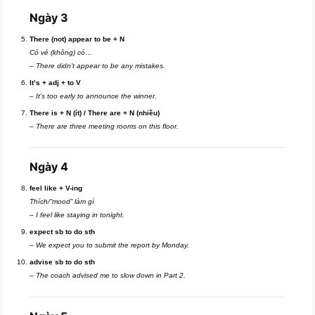
Ngày 3
There (not) appear to be + N
Có vẻ (không) có…
–
There didn’t appear to be any mistakes.
It’s + adj + to V
–
It’s too early to announce the winner.
There is + N (ít) / There are + N (nhiều)
–
There are three meeting rooms on this floor.
Ngày 4
feel like + V-ing
Thích/“mood” làm gì
–
I feel like staying in tonight.
expect sb to do sth
–
We expect you to submit the report by Monday.
advise sb to do sth
–
The coach advised me to slow down in Part 2.