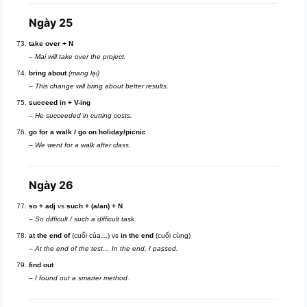
Ngày 25
take over + N
–
Mai will take over the project.
bring about
(mang lại)
–
This change will bring about better results.
succeed in + V-ing
–
He succeeded in cutting costs.
go for a walk / go on holiday/picnic
–
We went for a walk after class.
Ngày 26
so + adj
vs
such + (a/an) + N
–
So difficult / such a difficult task.
at the end of
(cuối của…) vs
in the end
(cuối cùng)
–
At the end of the test… In the end, I passed.
find out
–
I found out a smarter method.