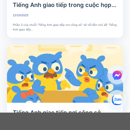
Tiếng Anh giao tiếp trong cuộc họp –
Đặt câu hỏi, phản biện và tóm tắt
12/10/2025
chuyên nghiệp
Phần 3 của chuỗi “Tiếng Anh giao tiếp nơi công sở” sẽ nối liền chủ đề “Tiếng
Anh giao tiếp...
Tiếng Anh giao tiếp nơi công sở
(Phần 2): Tiếng Anh Giao tiếp trong
cuộc họp