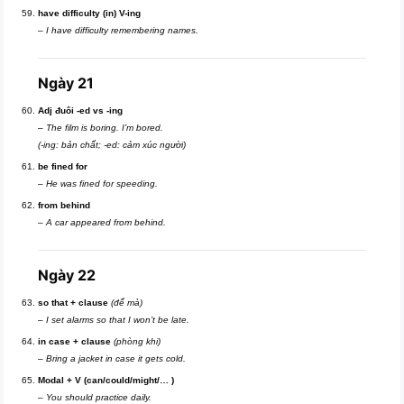
have difficulty (in) V-ing
–
I have difficulty remembering names.
Ngày 21
Adj đuôi -ed vs -ing
–
The film is boring. I’m bored.
(-ing: bản chất; -ed: cảm xúc người)
be fined for
–
He was fined for speeding.
from behind
–
A car appeared from behind.
Ngày 22
so that + clause
(để mà)
–
I set alarms so that I won’t be late.
in case + clause
(phòng khi)
–
Bring a jacket in case it gets cold.
Modal + V (can/could/might/… )
–
You should practice daily.