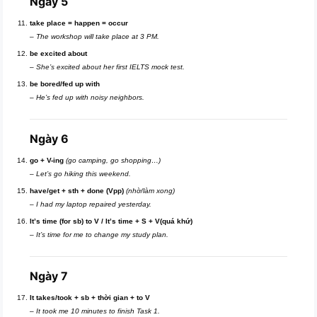
Ngày 5
take place = happen = occur
–
The workshop will take place at 3 PM.
be excited about
–
She’s excited about her first IELTS mock test.
be bored/fed up with
–
He’s fed up with noisy neighbors.
Ngày 6
go + V-ing
(go camping, go shopping…)
–
Let’s go hiking this weekend.
have/get + sth + done (Vpp)
(nhờ/làm xong)
–
I had my laptop repaired yesterday.
It’s time (for sb) to V / It’s time + S + V(quá khứ)
–
It’s time for me to change my study plan.
Ngày 7
It takes/took + sb + thời gian + to V
–
It took me 10 minutes to finish Task 1.